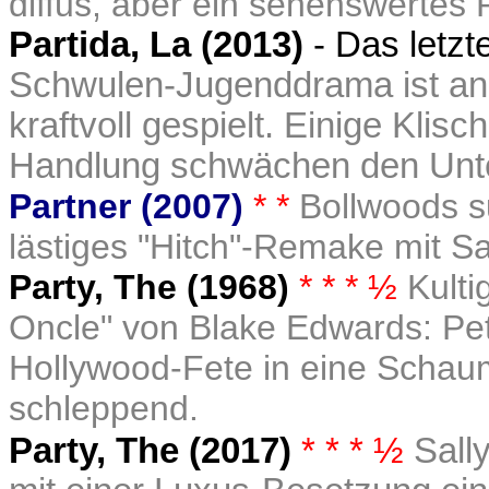
diffus, aber ein sehenswertes
Partida, La (2013)
- Das letzt
Schwulen-Jugenddrama ist an
kraftvoll gespielt. Einige Klis
Handlung schwächen den Unter
Partner (2007)
* *
Bollwoods s
lästiges "Hitch"-Remake mit 
Party, The (1968)
* * * ½
Kult
Oncle" von Blake Edwards: Pet
Hollywood-Fete in eine Schau
schleppend.
Party, The (2017)
* * * ½
Sall