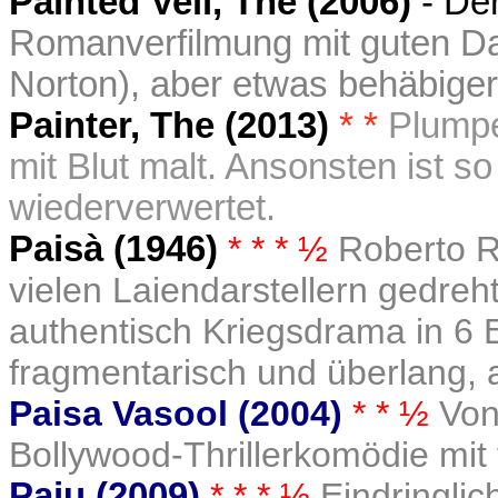
Painted Veil, The (2006)
- De
Romanverfilmung mit guten Da
Norton), aber etwas behäbige
Painter, The (2013)
* *
Plumpe
mit Blut malt. Ansonsten ist s
wiederverwertet.
Paisà (1946)
* * * ½
Roberto R
vielen Laiendarstellern gedre
authentisch Kriegsdrama in 6 E
fragmentarisch und überlang, a
Paisa Vasool (2004)
* * ½
Von
Bollywood-Thrillerkomödie mit
Paju (2009)
* * * ½
Eindringli