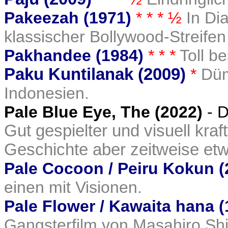
Pakeezah (1971)
* * * ½
In Di
klassischer Bollywood-Streife
Pakhandee (1984)
* * *
Toll b
Paku Kuntilanak (2009)
*
Düm
Indonesien.
Pale Blue Eye, The (2022)
- D
Gut gespielter und visuell kraf
Geschichte aber zeitweise et
Pale Cocoon / Peiru Kokun (
einen mit Visionen.
Pale Flower / Kawaita hana (
Gangsterfilm von Masahiro Sh