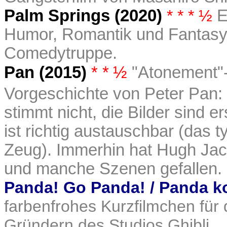
Palm Springs (2020)
* * * ½
E
Humor, Romantik und Fantasy, 
Comedytruppe.
Pan (2015)
* *
½
"Atonement"-
Vorgeschichte von Peter Pan: 
stimmt nicht, die Bilder sind e
ist richtig austauschbar (das t
Zeug). Immerhin hat Hugh Jac
und manche Szenen gefallen.
Panda! Go Panda! / Panda k
farbenfrohes Kurzfilmchen für
Gründern des Studios Ghibli.