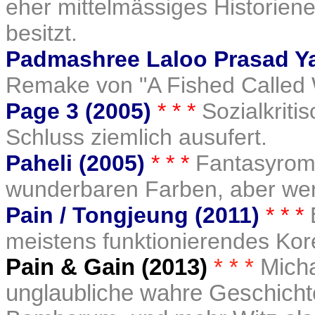
eher mittelmässiges Historie
besitzt.
Padmashree Laloo Prasad Ya
Remake von "A Fished Called
Page 3 (2005)
* * *
Sozialkrit
Schluss ziemlich ausufert.
Paheli (2005)
* * *
Fantasyrom
wunderbaren Farben, aber we
Pain / Tongjeung (2011)
* * *
meistens funktionierendes Ko
Pain & Gain (2013)
* * *
Micha
unglaubliche wahre Geschichte