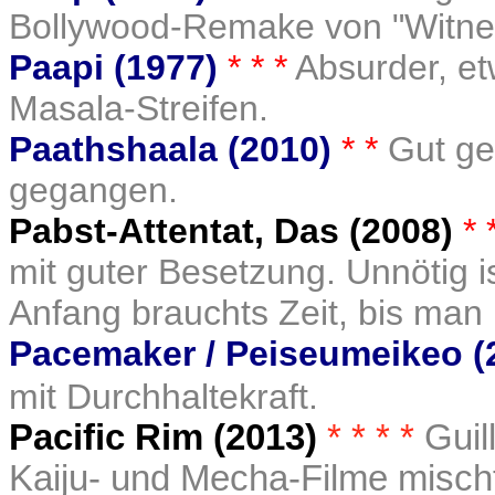
Bollywood-Remake von "Witne
Paapi (1977)
* * *
Absurder, et
Masala-Streifen.
Paathshaala (2010)
* *
Gut ge
gegangen.
Pabst-Attentat, Das (2008)
*
mit guter Besetzung. Unnötig is
Anfang brauchts Zeit, bis man 
Pacemaker / Peiseumeikeo (
mit Durchhaltekraft.
Pacific Rim (2013)
* * * *
Guil
Kaiju- und Mecha-Filme misc