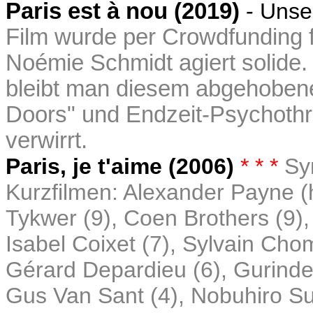
Paris est à nou (2019)
- Unse
Film wurde per Crowdfunding f
Noémie Schmidt agiert solide
bleibt man diesem abgehobene
Doors" und Endzeit-Psychothril
verwirrt.
Paris, je t'aime (2006)
* * *
Sy
Kurzfilmen: Alexander Payne 
Tykwer (9), Coen Brothers (9)
Isabel Coixet (7), Sylvain Chom
Gérard Depardieu (6), Gurind
Gus Van Sant (4),
Nobuhiro S