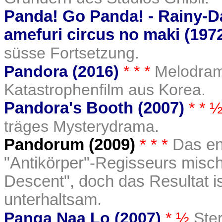
Panda! Go Panda! - Rainy-D
amefuri circus no maki (197
süsse Fortsetzung.
Pandora (2016)
* * *
Melodrama
Katastrophenfilm aus Korea.
Pandora's Booth (2007)
* * 
träges Mysterydrama.
Pandorum (2009)
* * *
Das en
"Antikörper"-Regisseurs misch
Descent", doch das Resultat i
unterhaltsam.
Panga Naa Lo (2007)
* ½
Ste