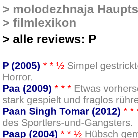
>
molodezhnaja Haupts
>
filmlexikon
>
alle reviews: P
P (2005)
* * ½
Simpel gestrickt
Horror.
Paa (2009)
* * *
Etwas vorhers
stark gespielt und fraglos rühr
Paan Singh Tomar (2012)
* *
des Sportlers-und-Gangsters.
Paap (2004)
* * ½
Hübsch gema