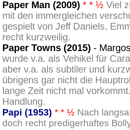
Paper Man (2009)
* * ½
Viel 
mit den immergleichen versch
gespielt von Jeff Daniels, E
recht kurzweilig.
Paper Towns (2015)
- Margo
wurde v.a. als Vehikel für Ca
aber v.a. als subtiler und kur
übrigens gar nicht die Hauptro
lange Zeit nicht mal vorkommt.
Handlung.
Papi (1953)
* * ½
Nach langsa
doch recht predigerhaftes Bo