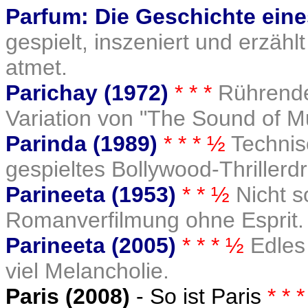
Parfum: Die Geschichte eine
gespielt, inszeniert und erzählt
atmet.
Parichay (1972)
* * *
Rührende
Variation von "The Sound of Mu
Parinda (1989)
* * * ½
Technis
gespieltes Bollywood-Thrillerd
Parineeta (1953)
* * ½
Nicht 
Romanverfilmung ohne Esprit.
Parineeta (2005)
* * * ½
Edles
viel Melancholie.
Pa
ris (2008)
- So ist Paris
* * 