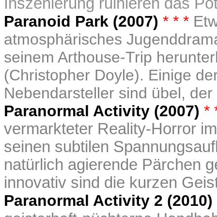
Inszenierung ruinieren das Pot
Pa
ranoid Park (2007)
* * *
Etw
atmosphärisches Jugenddrama
seinem Arthouse-Trip herunte
(Christopher Doyle). Einige d
Nebendarsteller sind übel, der
Paranormal Activity (2007
)
* 
vermarkteter Reality-Horror im
seinen subtilen Spannungsau
natürlich agierende Pärchen g
innovativ sind die kurzen Geis
Paranormal Activity 2 (2010
)