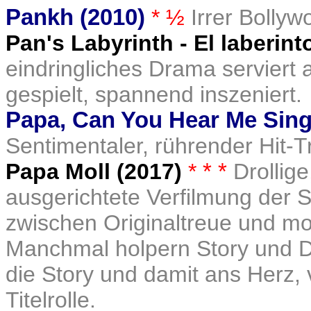
Pankh (2010)
* ½
Irrer Bollyw
Pan's Labyrinth - El
laberint
eindringliches Drama serviert al
gespielt, spannend inszeniert.
Papa, Can You Hear Me Sing
Sentimentaler, rührender Hit-
Papa Moll (2017)
*
* *
Drollige
ausgerichtete Verfilmung der 
zwischen Originaltreue und m
Manchmal holpern Story und D
die Story und damit ans Herz, v.
Titelrolle.