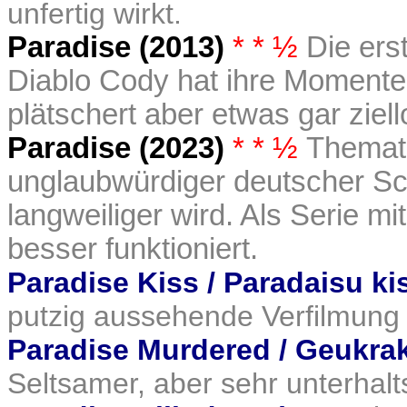
unfertig wirkt.
Paradise (2013)
* * ½
Die ers
Diablo Cody hat ihre Momente
plätschert aber etwas gar ziell
Paradise (2023)
* * ½
Themati
unglaubwürdiger deutscher Sci-
langweiliger wird. Als Serie mi
besser funktioniert.
Paradise Kiss / Paradaisu ki
putzig aussehende Verfilmun
Paradise Murdered / Geukra
Seltsamer, aber sehr unterha