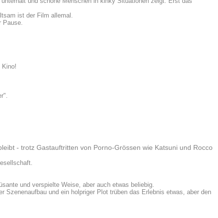
t unterhält und schöne Menschen in kinky Situationen zeigt. Erst das
tsam ist der Film allemal.
r Pause.
 Kino!
r".
bleibt - trotz Gastauftritten von Porno-Grössen wie Katsuni und Rocco
esellschaft.
üsante und verspielte Weise, aber auch etwas beliebig.
er Szenenaufbau und ein holpriger Plot trüben das Erlebnis etwas, aber den