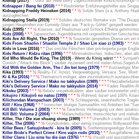
Kidnap (2017)
* *
Ganz auf Halle Berry zugeschnittener Kind-Entführungs-Thr
Kidnapper / Bang fei (2010)
* * *
Routinierter Entführungsthriller aus Singap
Kidnapping Freddy Heineken (2014)
* *
½
Solide Stars (u.a. Anthony Hopk
auszugleichen.
Kidnapping Stella (2019)
* * *
Solides deutsches Remake von "The Disappear
jungen Hauptrollen von Comedy-Stars aus "Fack ju Göhte" gespielt werden.
Kids (1995)
* * * ½
Krasses, auf Realismus und Schock-Effekte getrimmtes 
Kids (2008)
* * *
Japanisches Jugenddrama mit ungewöhnlicher Geschichte
Kids Are All Right, The (2010)
* * *
½
Souverän gespieltes Drama um ein le
Kids From Shaolin / Shaolin Temple 2 / Shao Lin xiao zi (1983)
* * *
Alb
Kids in Love (2016)
* *
Das seichte Filmchen über privilegierte junge Engländ
Kids Return / Kidzu ritan (1996)
* *
*
Minimalistisches, hübsches, aber all
Kid Who Would Be King, The (2019)
- Wenn du König wärst
* * *
Sympathi
Cornish ("Attack the Block") sauber inszeniert und mit vielen Artus-Sagen-
Kid With the Golden Arm, The / Jin bei tong (1979)
* *
*
Kurzweiliger Ma
Kika (1993
)
* * *
½
Reality-TV, Inzest, Vergewaltigung, Versace, Sex, Mord -
Ki & Ka (2016)
* * ½
Thematisch mutiger, aber inszenatorisch austauschbar
Kiki's Delivery Service / Mako no takkyubin (1989)
* * *
*
Herzallerliebst
Kiki's Delivery Service / Mako no takkyubin (2014)
* *
*
Fades Realfilm-R
Kikoku (2003)
* * * ½
Relativ unspekakulärer, aber sauber inszenierter und 
Kikujiro / Kikujirô no natsu (1999)
* *
*
½
Rührend, bizarr und 100% Kitano
Kilichundan Mampazham (2003)
* * ½
Schleppende, uneinheitliche Tragi
Kill! / Kiru (1968)
* *
*
Ironischer, blutiger Samuraifilm mit Anleihen bei "S
Kill Bill: Volume 1 (2003)
* * *
*
½
Tarantinos Verbeugung vor dem asiatisc
Kill Bill: Volume 2 (2004)
* * *
*
Melancholischer, menschlicher und melodr
Killer, The / Die xue shuang xiong (1989)
* * * *
Unendlich cooler und Mas
Killer, The (2006)
* * ½
Grundsolides, aber wenig inspiriertes Bollywood-Re
Killer Bees / Satsujinbachi - kira bi (2005)
½
Sterbenslangweiliger Amateu
Killer Bride's Perfect Crime / Kiro vajin rodo (2010)
* * *
Ausgefallene Ja
Killer Clans / Liu xing hu die jian (1976)
* * * ½
Visuell und ausstatterisc