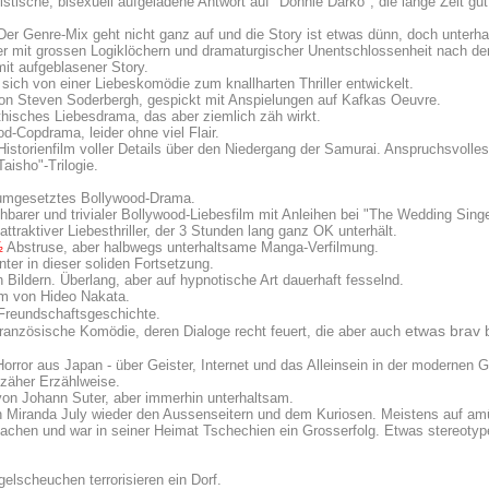
stische, bisexuell aufgeladene Antwort auf "Donnie Darko", die lange Zeit gu
 Der Genre-Mix geht nicht ganz auf und die Story ist etwas dünn, doch unterhal
ler mit grossen Logiklöchern und dramaturgischer Unentschlossenheit nach de
mit aufgeblasener Story.
 sich von einer Liebeskomödie zum knallharten Thriller entwickelt.
von Steven Soderbergh, gespickt mit Anspielungen auf Kafkas Oeuvre.
isches Liebesdrama, das aber ziemlich zäh wirkt.
od-Copdrama, leider ohne viel Flair.
 Historienfilm voller Details über den Niedergang der Samurai. Anspruchsvolles
aisho"-Trilogie.
 umgesetztes Bollywood-Drama.
barer und trivialer Bollywood-Liebesfilm mit Anleihen bei "The Wedding Singe
ttraktiver Liebesthriller, der 3 Stunden lang ganz OK unterhält.
½
Abstruse, aber halbwegs unterhaltsame Manga-Verfilmung.
ter in dieser soliden Fortsetzung.
n Bildern. Überlang, aber auf hypnotische Art dauerhaft fesselnd.
ilm von Hideo Nakata.
e Freundschaftsgeschichte.
etwas brav 
ranzösische Komödie, deren Dialoge recht feuert, die aber auch
Horror aus Japan - über Geister, Internet und das Alleinsein in der modernen G
 zäher Erzählweise.
 von Johann Suter, aber immerhin unterhaltsam.
rin Miranda July wieder den Aussenseitern und dem Kuriosen. Meistens auf am
tsachen und war in seiner Heimat Tschechien ein Grosserfolg. Etwas stereotyp
elscheuchen terrorisieren ein Dorf.