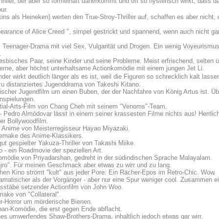
iller, der aber so formelhaft daherkommt und oft so hysterisch wirkt, dass das
ur.
ins als Heineken) werten den True-Stroy-Thriller auf, schaffen es aber nicht,
ance of Alice Creed ", simpel gestrickt und spannend, wenn auch nicht gar 
Teenager-Drama mit viel Sex, Vulgarität und Drogen. Ein wenig Voyeurismu
.
sbisches Paar, seine Kinder und seine Probleme. Meist erfrischend, selten übe
erne, aber höchst unterhaltsame Actionkomödie mit einem jungen Jet Li.
er wirkt deutlich länger als es ist, weil die Figuren so schrecklich kalt lasse
zu distanziertes Jugenddrama von Takeshi Kitano.
scher Jugendfilm um einen Buben, der der Nachfahre von König Artus ist. Üb
Anspielungen.
rtial-Arts-Film von Chang Cheh mit seinem "Venoms"-Team.
 Pedro Almódovar lässt in einem seiner krassesten Filme nichts aus! Herrlich 
er Bollywoodfilm.
er Anime von Meisterregisseur Hayao Miyazaki.
emake des Anime-Klassikers.
gut gespielter Yakuza-Thriller von Takashi Miike.
 - ein Roadmovie der speziellen Art.
komödie von Priyadarshan, gedreht in der südindischen Sprache Malayalam.
anjro". Für meinen Geschmack aber etwas zu wirr und zu lang.
hen Kino strömt "kult" aus jeder Pore: Ein Rächer-Epos im Retro-Chic. Wow.
amatischer als der Vorgänger - aber nur eine Spur weniger cool. Zusammen e
sstäbe setzender Actionfilm von John Woo.
make von "Collateral".
r-Horror um mörderische Bienen.
pan-Komödie, die erst gegen Ende abflacht.
hes umwerfendes Shaw-Brothers-Drama, inhaltlich jedoch etwas gar wirr.