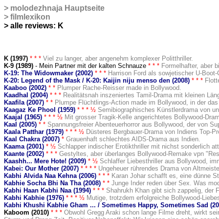
>
molodezhnaja Hauptseite
>
filmlexikon
>
alle reviews: K
K (1997)
* * *
Viel zu langer, aber angenehm komplexer Politthriller.
K-9 (1989
)
- Mein Partner mit der kalten Schnauze
* * *
Formelhafter, aber b
K-19: The Widowmaker (2002)
* * *
Harrison Ford als sowjetischer U-Boot
K-20: Legend of the Mask / K-20: Kaijin niju menso den (2008)
* * *
Flot
Kaaboo (2002)
* *
Plumper Rache-Reisser made in Bollywood.
Kaadhal (2004)
* * *
Realitätsnah inszeniertes Tamil-Drama mit kleinen Lä
Kaafila (2007)
* *
Plumpe Flüchtlings-Action made im Bollywood, in der das
Kaagaz Ke Phool (1959)
* * * ½
Semibiographisches Künstlerdrama von und
Kaajal (1965)
* * * ½
Mit grosser Tragik-Kelle angerichtetes Bollywood-Dram
Kaal (2005)
* *
Spannungsfreier Abenteuerhorror aus Bollywood, der von Su
Kaala Patthar (1979)
* * * ½
Düsteres Bergbauer-Drama von Indiens Top-Pr
Kaal Chakra (2007)
*
Grauenhaft schlechtes AIDS-Drama aus Indien.
Kaama (2001)
* ½
Schlapper indischer Erotikthriller mit nichst sonderlich a
Kaante (2002)
* * *
Gestyltes, aber überlanges Bollywood-Remake vpn "Rese
Kaashh... Mere Hote! (2009)
* ½
Schlaffer Liebesthriller aus Bollywood, i
Kabei: Our Mother (2007)
* * * *
Ungeheuer rührendes Drama von Altmeiste
Kabhi Alvida Naa Kehna (2006)
* * *
Karan Johar schafft es, eine dünne St
Kabhie Socha Bhi Na Tha (2008)
* *
Junge Inder reden über Sex. Was mode
Kabhi Haan Kabhi Naa (1994)
* * *
Shahrukh Khan gibt sich zappelig, der F
Kabhi Kabhie (1976)
* * * ½
Mutige, trotzdem erfolgreiche Bollywood-Lieb
Kabhi Khushi Kabhie Gham ... / Sometimes Happy, Sometimes Sad (20
Kaboom (2010)
* * *
Obwohl Gregg Araki schon lange Filme dreht, wirkt se