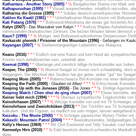
Kathantara - Another Story (2005)
* ½
Bengalisches Drama von Mark und B
Kathapurushan (1995)
*
* *
Visuell ansprechendes, inhaltlich reizvolles, 
Katharina die Grosse (1995
)
* * *
Solides deutsch-amerikanisches Historie
Katilon Ke Kaatil (1981)
* * *
Unterhaltsamer Masala-Unsinn mit Bollywood
Kati Patang (1970)
* * *
Bollywood-Melodrama der etwas gar forcierten Art, 
Katyn (2007)
- Das Massaker von Katyn
* * *
Andrzej Wajdas Aufarbeitung d
mitreissenden dramatischen Zentrum. Die letzten Minuten fahren dennoch vo
Kaun? (1999)
* * ½
Mutiger, weil Bollywood-unkonformer Dreipersonen-Thrille
Kavkazski plennik / Prisoner of the Mountain (1996)
- Gefangen im Kau
Kayangan (2007)
* ½
Sterbenslangweiliger Liebesfilm aus Malaysia.
Keanu (2016)
* * *
Endlich mal eine Katze und kein Hund als sympathisches 
Könnte noch einfallsreicher sein, unterhält aber.
Keemat (1998)
* *
Überlange und ziemlich billige Actionkomödie aus Indien.
Keeper, The (2000)
*
½
Murmel-Seagal ist immer noch schwabbelig, doch er 
Vorgängern. Der Wechsel des Studios hat gut getan, wobei "gut" bei Seagal r
Keeping Mom (2005)
* * *
Rabenschwarze Brit-Komödie mit einer delikaten
Keeping the Faith (2000)
- Glauben ist Alles!
* * * ½
Erfrischende Komödie 
Keeping Up with the Joneses (2016)
- Die Jones
* * ½
Drollige Agentenko
Keeping Watch / Chen shui de qing chun (2007)
* * *
Etwas bemühte, abe
Keiner liebt mich (1994
)
* * *
½
Überaus sympathische Tragikomödie von Do
Keinohrhasen (2007)
* * * ½
Witzige Komödie von und mit Til Schweiger, der
Keinohrhase und Zweiohrküken (2013)
* *
Der Trickfilm aus Til Schweige
kalkuliert. Und die Figuren, so niedlich sie sein mögen, lassen weitgehend ka
Keizoku - The Movie (2000)
* *
½
Schräger japanischer Mytery-Thriller mit 
Kekexili: Mountain Patrol (2004)
* * * *
Beeindruckendes, bildgewaltiges D
Kelly's Heroes (1969
)
* * *
Mit Clint Eastwood und Telly Savalas cool besetz
Kennedys Hirn (2010
)
*
* ½
Edel besetzte deutsch-schwedische Mankell-Verf
dünn.