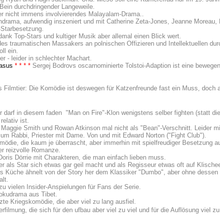
ein durchdringender Langeweile.
aber nicht immens involvierendes Malayalam-Drama..
ndrama, aufwendig inszeniert und mit Catherine Zeta-Jones, Jeanne Moreau,
-Starbesetzung.
dank Top-Stars und kultiger Musik aber allemal einen Blick wert.
es traumatischen Massakers an polnischen Offizieren und Intellektuellen durc
ll ein.
r - leider in schlechter Machart.
kasus
* * *
*
Sergej Bodrovs oscarnominierte Tolstoi-Adaption ist eine bewegend
Filmtier: Die Komödie ist deswegen für Katzenfreunde fast ein Muss, doch a
darf in diesem faden "Man on Fire"-Klon wenigstens selber fighten (statt dies
elativ ist.
 Maggie Smith und Rowan Atkinson mal nicht als "Bean"-Verschnitt. Leider m
um Rabbi, Priester mit Dame. Von und mit Edward Norton ("Fight Club").
mödie, die kaum je überrascht, aber immerhin mit spielfreudiger Besetzung au
r reizvolle Romanze.
ris Dörrie mit Charakteren, die man einfach lieben muss.
 als Star sich etwas gar geil macht und als Regisseur etwas oft auf Klischees
rs Küche ähnelt von der Story her dem Klassiker "Dumbo", aber ohne dessen Ch
lt.
zu vielen Insider-Anspielungen für Fans der Serie.
okudrama aus Tibet.
te Kriegskomödie, die aber viel zu lang ausfiel.
ilmung, die sich für den ufbau aber viel zu viel und für die Auflösung viel z