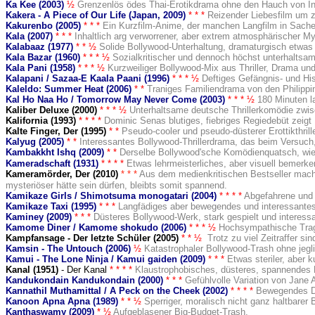
Ka Kee (2003)
½
Grenzenlös ödes Thai-Erotikdrama ohne den Hauch von Ins
Kakera - A Piece of Our Life (Japan, 2009)
* * *
Reizender Liebesfilm um z
Kakurenbo (2005)
* * *
Ein Kurzfilm-Anime, der manchen Langfilm in Sachen
Kala (2007)
* * *
Inhaltlich arg verworrener, aber extrem atmosphärischer Mys
Kalabaaz (1977)
* * ½
Solide Bollywood-Unterhaltung, dramaturgisch etwas z
Kala Bazar (1960)
* * * ½
Sozialkritischer und dennoch höchst unterhalts
Kala Pani (1958)
* * * ½
Kurzweiliger Bollywood-Mix aus Thriller, Drama und
Kalapani / Sazaa-E Kaala Paani (1996)
* * * ½
Deftiges Gefängnis- und Hi
Kaleldo: Summer Heat (2006)
* *
Traniges Familiendrama von den Philippin
Kal Ho Naa Ho / Tomorrow May Never Come (2003)
* * * ½
180 Minuten l
Kaliber Deluxe (2000
)
* * *
½
Unterhaltsame deutsche Thrillerkomödie zwis
Kalifornia (1993
)
* * *
*
Dominic Senas blutiges, fiebriges Regiedebüt zeigt B
Kalte Finger, Der (1995
)
* *
Pseudo-cooler und pseudo-düsterer Erottikthri
Kalyug (2005)
* *
Interessantes Bollywood-Thrillerdrama, das beim Versuc
Kambakkht Ishq (2009)
* *
Derselbe Bollywood'sche Komödienquatsch, wie 
Kameradschaft (1931)
* * * *
Etwas lehrmeisterliches, aber visuell bemer
Kameramörder, Der (2010)
* * *
Aus dem medienkritischen Bestseller macht
mysteriöser hätte sein dürfen, bleibts somit spannend.
Kamikaze Girls / Shimotsuma monogatari (2004)
* * * *
Abgefahrene und 
Kamikaze Taxi (1995)
* * *
Langfädiges aber bewegendes und interessantes
Kaminey (2009)
* * *
Düsteres Bollywood-Werk, stark gespielt und interessan
Kamome Diner / Kamome shokudo (2006)
* * * ½
Hochsympathische Tra
Kampfansage - Der letzte Schüler (2005)
* *
½
Trotz zu viel Zeitraffer s
Kamsin - The Untouch (2006)
½
Katastrophaler Bollywood-Trash ohne jeg
Kamui - The Lone Ninja / Kamui gaiden (2009)
* * *
Etwas steriler, aber k
Kanal (1951)
- Der Kanal
* * * *
Klaustrophobisches, düsteres, spannendes K
Kandukondain Kandukondain (2000)
* * *
Gefühlvolle Variation von Jane A
Kannathil Muthamittal / A Peck on the Cheek (2002)
* * * *
Bewegendes Dr
Kanoon Apna Apna (1989)
* * ½
Sperriger, moralisch nicht ganz haltbarer
Kanthaswamy (2009)
* ½
Aufgeblasener Big-Budget-Trash.