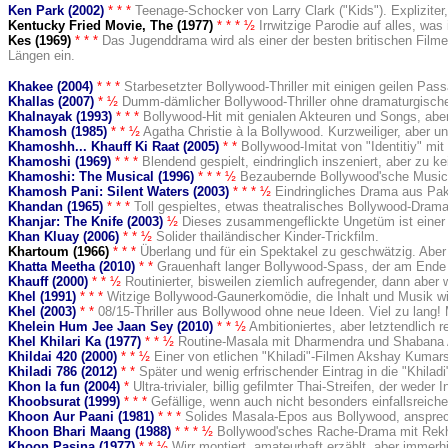
Ken Park (2002)
* * *
Teenage-Schocker von Larry Clark ("Kids"). Expliziter,
Kentucky Fried Movie, The (1977
)
* * *
½
Irrwitzige Parodie auf alles, wa
Kes (1969)
* * *
Das Jugenddrama wird als einer der besten britischen Filme 
Längen ein.
Khakee (2004)
* * *
Starbesetzter Bollywood-Thriller mit einigen geilen Pas
Khallas (2007)
* ½
Dumm-dämlicher Bollywood-Thriller ohne dramaturgische
Khalnayak (1993)
* * *
Bollywood-Hit mit genialen Akteuren und Songs, ab
Khamosh (1985)
* * ½
Agatha Christie à la Bollywood. Kurzweiliger, aber uno
Khamoshh... Khauff Ki Raat (2005)
* *
Bollywood-Imitat von "Identitiy" mit
Khamoshi (1969)
* * *
Blendend gespielt, eindringlich inszeniert, aber zu k
Khamoshi: The Musical (1996)
* * * ½
Bezaubernde Bollywood'sche Musical
Khamosh Pani: Silent Waters (2003)
* * * ½
Eindringliches Drama aus Pak
Khandan (1965)
* * *
Toll gespieltes, etwas theatralisches Bollywood-Drama
Khanjar: The Knife (2003)
½
Dieses zusammengeflickte Ungetüm ist einer de
Khan Kluay (2006)
* * ½
Solider thailändischer Kinder-Trickfilm.
Khartoum (1966
)
* * *
Überlang und für ein Spektakel zu geschwätzig. Aber
Khatta Meetha (2010)
* *
Grauenhaft langer Bollywood-Spass, der am Ende in
Khauff (2000)
* * ½
Routinierter, bisweilen ziemlich aufregender, dann aber w
Khel (1991)
* * *
Witzige Bollywood-Gaunerkomödie, die Inhalt und Musik wi
Khel (2003)
* *
08/15-Thriller aus Bollywood ohne neue Ideen. Viel zu lang!
Khelein Hum Jee Jaan Sey (2010)
* * ½
Ambitioniertes, aber letztendlich 
Khel Khilari Ka (1977)
* * ½
Routine-Masala mit Dharmendra und Shabana
Khildai 420 (2000)
* * ½
Einer von etlichen "Khiladi"-Filmen Akshay Kumars
Khiladi 786 (2012)
* *
Später und wenig erfrischender Eintrag in die "Khiladi
Khon la fun (2004)
*
Ultra-trivialer, billig gefilmter Thai-Streifen, der weder
Khoobsurat (1999)
* * *
Gefällige, wenn auch nicht besonders einfallsreic
Khoon Aur Paani (1981)
* * *
Solides Masala-Epos aus Bollywood, anspreche
Khoon Bhari Maang (1988)
* * * ½
Bollywood'sches Rache-Drama mit Rekh
Khoon Pasina (1977)
* * ½
Wirr montiert, amateurhaft erzählt, aber immerhi