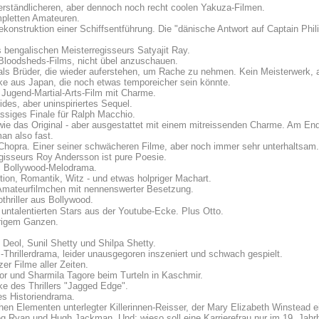
erständlicheren, aber dennoch noch recht coolen Yakuza-Filmen.
mpletten Amateuren.
konstruktion einer Schiffsentführung. Die "dänische Antwort auf Captain Phili
s bengalischen Meisterregisseurs Satyajit Ray.
-Bloodsheds-Films, nicht übel anzuschauen.
s Brüder, die wieder auferstehen, um Rache zu nehmen. Kein Meisterwerk, a
ske aus Japan, die noch etwas temporeicher sein könnte.
 Jugend-Martial-Arts-Film mit Charme.
ides, aber uninspiriertes Sequel.
ssiges Finale für Ralph Macchio.
 wie das Original - aber ausgestattet mit einem mitreissenden Charme. Am En
an also fast.
Chopra. Einer seiner schwächeren Filme, aber noch immer sehr unterhaltsam.
isseurs Roy Andersson ist pure Poesie.
s Bollywood-Melodrama.
tion, Romantik, Witz - und etwas holpriger Machart.
 Amateurfilmchen mit nennenswerter Besetzung.
thriller aus Bollywood.
ntalentierten Stars aus der Youtube-Ecke. Plus Otto.
prigem Ganzen.
eol, Sunil Shetty und Shilpa Shetty.
hrillerdrama, leider unausgegoren inszeniert und schwach gespielt.
er Filme aller Zeiten.
r und Sharmila Tagore beim Turteln in Kaschmir.
 des Thrillers "Jagged Edge".
es Historiendrama.
hen Elementen unterlegter Killerinnen-Reisser, der Mary Elizabeth Winstead ei
 Ryan und Hugh Jackman. Und: wieso soll eine Karrierefrau nur im 19. Jahrh