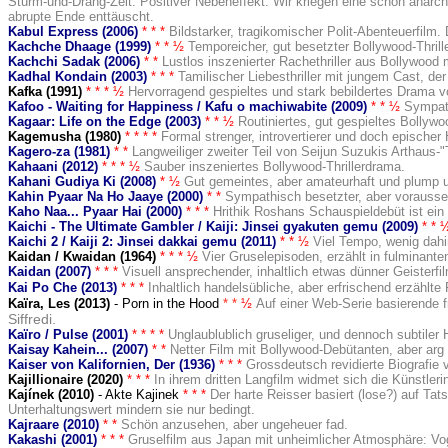
Sturm-und-Drang-Zeit. Positiver Nebeneffekt: Wir kriegen eine schön anarchi
abrupte Ende enttäuscht.
Kabul Express (2006)
* * *
Bildstarker, tragikomischer Polit-Abenteuerfilm.
Kachche Dhaage (1999)
* * ½
Temporeicher, gut besetzter Bollywood-Thril
Kachchi Sadak (2006)
* *
Lustlos inszenierter Rachethriller aus Bollywood 
Kadhal Kondain (2003)
* * *
Tamilischer Liebesthriller mit jungem Cast, der
Kafka (1991
)
* * *
½
Hervorragend gespieltes und stark bebildertes Drama 
Kafoo - Waiting for Happiness / Kafu o machiwabite (2009)
* * ½
Sympath
Kagaar: Life on the Edge (2003)
* * ½
Routiniertes, gut gespieltes Bollywo
Kagemusha (1980)
* * * *
Formal strenger, introvertierer und doch epischer
Kagero-za (1981)
* *
Langweiliger zweiter Teil von Seijun Suzukis Arthaus-"T
Kahaani (2012)
* * * ½
Sauber inszeniertes Bollywood-Thrillerdrama.
Kahani Gudiya Ki (2008)
* ½
Gut gemeintes, aber amateurhaft und plump
Kahin Pyaar Na Ho Jaaye (2000)
* *
Sympathisch besetzter, aber vorausseh
Kaho Naa... Pyaar Hai (2000)
* * *
Hrithik Roshans Schauspieldebüt ist ein a
Kaichi - The Ultimate Gambler / Kaiji: Jinsei gyakuten gemu (2009)
* * 
Kaichi 2 / Kaiji 2: Jinsei dakkai gemu (2011)
* * ½
Viel Tempo, wenig dahin
Kaidan / Kwaidan (1964)
* * *
½
Vier Gruselepisoden, erzählt in fulminante
Kaidan (2007)
* * *
Visuell ansprechender, inhaltlich etwas dünner Geisterf
Kai Po Che (2013)
* * *
Inhaltlich handelsübliche, aber erfrischend erzählt
Kaïra, Les (2013)
- Porn in the Hood
* *
½
Auf einer Web-Serie basierende f
Siffredi.
Kaïro / Pulse (2001)
* * * *
Unglaublublich gruseliger, und dennoch subtiler 
Kaisay Kahein... (2007)
* *
Netter Film mit Bollywood-Debütanten, aber arg
Kaiser von Kalifornien, Der (1936)
* * *
Grossdeutsch revidierte Biografie
Kajillionaire (2020)
* * *
In ihrem dritten Langfilm widmet sich die Künstle
Kajínek (2010)
- Akte Kajinek
* * *
Der harte Reisser basiert (lose?) auf Ta
Unterhaltungswert mindern sie nur bedingt.
Kajraare (2010)
* *
Schön anzusehen, aber ungeheuer fad.
Kakashi (2001)
* * *
Gruselfilm aus Japan mit unheimlicher Atmosphäre: Vog