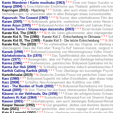
Kanto Wanderer / Kanto mushuku (1963)
* * *
Einer von Seijun Suzukis v
Kapop (2004)
½
Einschläfernder Erotikhorror aus Thailand, gedreht von ko
Kapringen (2012)
- Hijacking
* * *
Solide, aber auch etwas vorhersehbare Re
Verhandlungen, ist ansonsten aber in allen Belangen etwas konventioneller.
Kapurush: The Coward (1965)
* * * ½
Kurzer, aber unterhaltsamer Film de
Karam (2005)
* * ½
Bollywoods gelackte, seelenlose Variante eines Heroic
Karan Arjun (1995)
* * *
Bollywood-Action mit Shahrukh und Salman Khan al
Karaoke Terror / Showa kayo daizenshu (2003)
* * *
Bizarr-brutale Grote
Karate Kid, The (1983
)
* * *
½
In die Jahre gekommener, aber stilprägender
Karate Kid II, The (1986
)
- Karate Kid 2 - Entscheidung in Okinawa
* *
*
Sol
Karate Kid III, The (1989
)
- Karate Kid 3 - Die letzte Entscheidung
* *
½
Mä
Karate Kid, The (2010)
* * *
So vorhersehbar wie das Original, so überlang
überzeugend. Dass der Film eher "Kung Fu Kid" heissen müsste, vergisst m
Kareeb (1998)
* * *
Bollywood-Lovestory von Meisterregisseur Vidhu Vinod 
Kärlekshistoria
, En (1970)
* * * *
Das Spielfilmdebüt des schwedischen Reg
Karm (1977)
* * *
Bewegendes, aber mit Pathos und Überlänge befrachtete
Karma (1986)
* * *
Starbesetztes, patriotisches Bollywood-Spektakel mit Ac
Karma Aur Holi (2009)
* ½
Schludrig inszeniertes indisch-amerikanisches
Karthik Calling Karthik (2010)
* * *
Trotz Überlänge ein kurzweiliger Psycho
Kartoffelsalat (2015)
*
½
Deutsche Zombie-Posse mit peinlichen Zoten und u
Karz (1980)
* * *
Bollywood-Superhit mit tollen Einzelteilen, aber etwas hol
Karz (2008)
* *
Schlaffes Neu-Arrangement des Kultfilms von 1980.
Karz - The Burden of Truth (2002)
* * ½
Bollywood-Rachedrama mit Sunny D
Kasak (2005)
* ½
Vom Thema her durchaus interessantes Bollywood-Liebes-T
Käserei in der Vehfreude, Die (1958)
* * *
Einer der erfolgreichsten Schweiz
Kashmir Ki Kali (1964)
* * *
Kunterbunter Bollywood-Fun mit Shammi Kapoo
Kasoor (2001)
* * *
Unterhaltsames, wen auch überlanges Bollywood-Remake
Kaspar Hauser (1992
)
* * *
½
Gut gespieltes, derbes und düsteres deutsch
Kate (2021)
* * *
½
Simpel gestrickter, aber schön ruppiger und mit japanisc
Kate & Leopold (2001)
* * *
Süsse, überlange romantische Komödie mit Meg