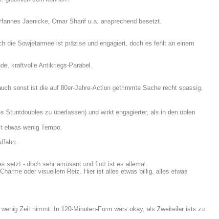
 Hannes Jaenicke, Omar Sharif u.a. ansprechend besetzt.
h die Sowjetarmee ist präzise und engagiert, doch es fehlt an einem
e, kraftvolle Antikriegs-Parabel.
uch sonst ist die auf 80er-Jahre-Action getrimmte Sache recht spassig.
 Stuntdoubles zu überlassen) und wirkt engagierter, als in den üblen
it etwas wenig Tempo.
ffährt.
 setzt - doch sehr amüsant und flott ist es allemal.
arme oder visuellem Reiz. Hier ist alles etwas billig, alles etwas
u wenig Zeit nimmt. In 120-Minuten-Form wärs okay, als Zweiteiler ists zu