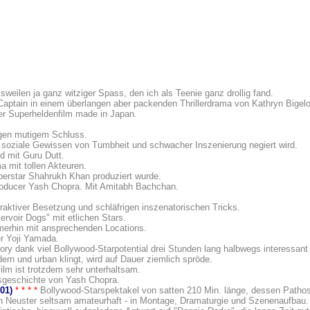
isweilen ja ganz witziger Spass, den ich als Teenie ganz drollig fand.
-Captain in einem überlangen aber packenden Thrillerdrama von Kathryn Bigel
ter Superheldenfilm made in Japan.
ngen mutigem Schluss.
 soziale Gewissen von Tumbheit und schwacher Inszenierung negiert wird.
 mit Guru Dutt.
a mit tollen Akteuren.
perstar Shahrukh Khan produziert wurde.
oducer Yash Chopra. Mit Amitabh Bachchan.
ttraktiver Besetzung und schläfrigen inszenatorischen Tricks.
rvoir Dogs" mit etlichen Stars.
mmerhin mit ansprechenden Locations.
r Yoji Yamada.
ory dank viel Bollywood-Starpotential drei Stunden lang halbwegs interessant 
rn und urban klingt, wird auf Dauer ziemlich spröde.
ilm ist trotzdem sehr unterhaltsam.
esgeschichte von Yash Chopra.
01)
* * * *
Bollywood-Starspektakel von satten 210 Min. länge, dessen Pathos
in Neuster seltsam amateurhaft - in Montage, Dramaturgie und Szenenaufbau.