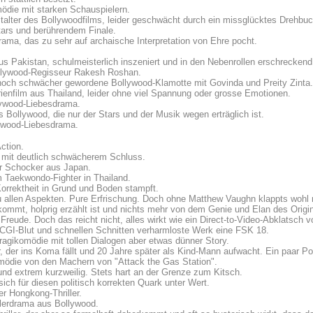
ödie mit starken Schauspielern.
alter des Bollywoodfilms, leider geschwächt durch ein missglücktes Drehbuc
ars und berührendem Finale.
rama, das zu sehr auf archaische Interpretation von Ehre pocht.
aus Pakistan, schulmeisterlich inszeniert und in den Nebenrollen erschreckend
llywood-Regisseur Rakesh Roshan.
och schwächer gewordene Bollywood-Klamotte mit Govinda und Preity Zinta.
ienfilm aus Thailand, leider ohne viel Spannung oder grosse Emotionen.
llywood-Liebesdrama.
Bollywood, die nur der Stars und der Musik wegen erträglich ist.
lywood-Liebesdrama.
ction.
g mit deutlich schwächerem Schluss.
her Schocker aus Japan.
m Taekwondo-Fighter in Thailand.
Korrektheit in Grund und Boden stampft.
ezu allen Aspekten. Pure Erfrischung. Doch ohne Matthew Vaughn klappts wohl n
kommt, holprig erzählt ist und nichts mehr von dem Genie und Elan des Origin
reude. Doch das reicht nicht, alles wirkt wie ein Direct-to-Video-Abklatsch 
t CGI-Blut und schnellen Schnitten verharmloste Werk eine FSK 18.
ragikomödie mit tollen Dialogen aber etwas dünner Story.
er ins Koma fällt und 20 Jahre später als Kind-Mann aufwacht. Ein paar Poi
omödie von den Machern von "Attack the Gas Station".
t und extrem kurzweilig. Stets hart an der Grenze zum Kitsch.
ich für diesen politisch korrekten Quark unter Wert.
er Hongkong-Thriller.
llerdrama aus Bollywood.