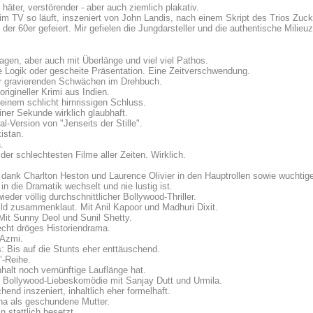
 häter, verstörender - aber auch ziemlich plakativ.
s im TV so läuft, inszeniert von John Landis, nach einem Skript des Trios Zu
der 60er gefeiert. Mir gefielen die Jungdarsteller und die authentische Milie
sagen, aber auch mit Überlänge und viel viel Pathos.
 Logik oder gescheite Präsentation. Eine Zeitverschwendung.
er gravierenden Schwächen im Drehbuch.
rigineller Krimi aus Indien.
 einem schlicht hirnrissigen Schluss.
einer Sekunde wirklich glaubhaft.
-Version von "Jenseits der Stille".
istan.
.
r schlechtesten Filme aller Zeiten. Wirklich.
 dank Charlton Heston und Laurence Olivier in den Hauptrollen sowie wuchtig
 die Dramatik wechselt und nie lustig ist.
ieder völlig durchschnittlicher Bollywood-Thriller.
ld zusammenklaut. Mit Anil Kapoor und Madhuri Dixit.
 Mit Sunny Deol und Sunil Shetty.
recht dröges Historiendrama.
 Azmi.
: Bis auf die Stunts eher enttäuschend.
"-Reihe.
 Inhalt noch vernünftige Lauflänge hat.
he Bollywood-Liebeskomödie mit Sanjay Dutt und Urmila.
nd inszeniert, inhaltlich eher formelhaft.
a als geschundene Mutter.
n stattlich besetzt.