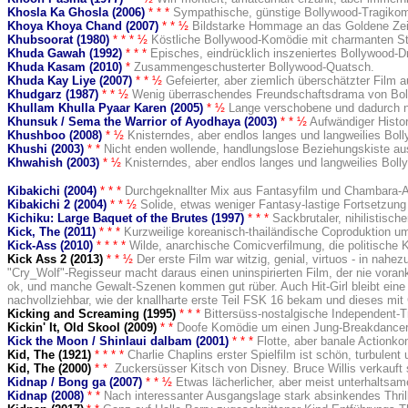
Khosla Ka Ghosla (2006)
* * *
Sympathische, günstige Bollywood-Tragikom
Khoya Khoya Chand (2007)
* * ½
Bildstarke Hommage an das Goldene Zeit
Khubsoorat (1980)
* * * ½
Köstliche Bollywood-Komödie mit charmanten St
Khuda Gawah (1992)
* * *
Episches, eindrücklich inszeniertes Bollywood-D
Khuda Kasam (2010)
*
Zusammengeschusterter Bollywood-Quatsch.
Khuda Kay Liye (2007)
* * ½
Gefeierter, aber ziemlich überschätzter Film 
Khudgarz (1987)
* * ½
Wenig überraschendes Freundschaftsdrama von Bo
Khullam Khulla Pyaar Karen (2005)
* ½
Lange verschobene und dadurch n
Khunsuk / Sema the Warrior of Ayodhaya (2003)
* * ½
Aufwändiger Histor
Khushboo (2008)
* ½
Knisterndes, aber endlos langes und langweilies Bo
Khushi (2003)
* *
Nicht enden wollende, handlungslose Beziehungskiste aus 
Khwahish (2003)
* ½
Knisterndes, aber endlos langes und langweilies Bol
Kibakichi (2004)
* * *
Durchgeknallter Mix aus Fantasyfilm und Chambara-A
Kibakichi 2 (2004)
* * ½
Solide, etwas weniger Fantasy-lastige Fortsetzun
Kichiku: Large Baquet of the Brutes (1997)
* * *
Sackbrutaler, nihilistisc
Kick, The (2011)
* * *
Kurzweilige koreanisch-thailändische Coproduktion u
Kick-Ass (2010)
* * * *
Wilde, anarchische Comicverfilmung, die politische 
Kick Ass 2
(2013)
* *
½
Der erste Film war witzig, genial, virtuos - in nah
"Cry_Wolf"-Regisseur macht daraus einen uninspirierten Film, der nie voran
ok, und manche Gewalt-Szenen kommen gut rüber. Auch Hit-Girl bleibt eine F
nachvollziehbar, wie der knallharte erste Teil FSK 16 bekam und dieses mi
Kicking and Screaming (1995)
* * *
Bittersüss-nostalgische Independent-T
Kickin' It, Old Skool (2009)
* *
Doofe Komödie um einen Jung-Breakdancer, d
Kick the Moon / Shinlaui dalbam (2001)
* * *
Flotte, aber banale Actionk
Kid, The (1921
)
* * *
*
Charlie Chaplins erster Spielfilm ist schön, turbulen
Kid, The (2000)
* *
Zuckersüsser Kitsch von Disney. Bruce Willis verkauft s
Kidnap / Bong ga (2007)
* * ½
Etwas lächerlicher, aber meist unterhaltsam
Kidnap (2008)
* *
Nach interessanter Ausgangslage stark absinkendes Thri