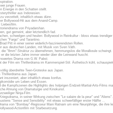
piration.
wei junge Frauen.
 Energie in den Schatten stellt.
terythriller aus Indonesien.
u verzettelt, inhaltlich etwas dünn.
amer Bollywood-Hit aus dem Anand-Camp.
 Liebesfilm.
storiendrama von Priyadarshan.
en, gut gemeint, aber letztendlich fad.
achen, schwelgen und heulen: Bollywood in Reinkultur - bloss etwas trendiger 
chen "Fargo" und Tarantino.
rad Pitt in einer seiner widerlich-faszinierendsten Rollen.
ller aus deutschen Landen, mit Musik von Sven Väth.
h, die "8mm"-Struktur zu übernehmen, hemmungslos die Moralkeule schwingt.
er die letzten Jahre immer wieder über die Leinwand huscht.
kenswertes Drama von G.W. Pabst.
 der Film ein Thrillerdrama im Kammerspiel-Stil. Ästhetisch kühl, schauspie
völlig überdrehte Teen-Groteske aus Japan.
 Thrillerdrama aus Japan.
t inszeniert, aber inhaltlich etwas konfus.
gikomödie um Leben und Essen.
ind die Kampfszenen die Highlights des holprigen Endzeit-Martial-Arts-Films 
liche Ahnung von Dramaturgie und Kinokunst.
urzweiliger Ninja-Film.
riegsdrama, in seiner Wirkung zwischen "Le salaire de la peur" und "Aliens".
ustens "Sense and Sensibility" mit etwas schwerfälliger erster Hälfte ...
ama von "Bombay"-Regisseur Mani Ratnam um eine Neunjährige, die ihre leib
 Bollywood-Actionfilm mit Starbesetzung.