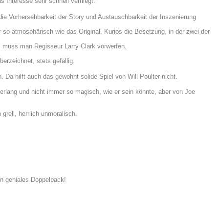
 Interesse sehr schnell verfliegt.
 die Vorhersehbarkeit der Story und Austauschbarkeit der Inszenierung
so atmosphärisch wie das Original. Kurios die Besetzung, in der zwei der
s muss man Regisseur Larry Clark vorwerfen.
rzeichnet, stets gefällig.
n. Da hilft auch das gewohnt solide Spiel von Will Poulter nicht.
erlang und nicht immer so magisch, wie er sein könnte, aber von Joe
grell, herrlich unmoralisch.
in geniales Doppelpack!