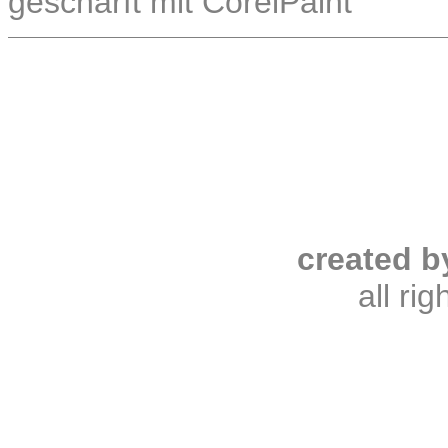
geschärft mit CorelPaint
created b
all ri