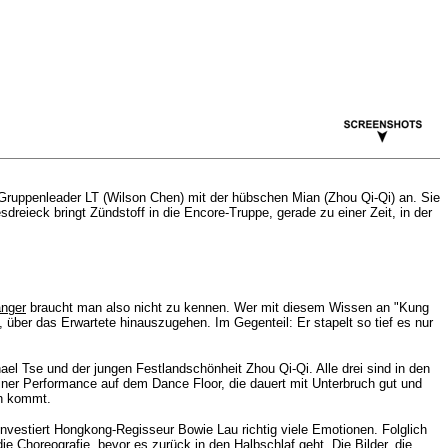
Gruppenleader LT (Wilson Chen) mit der hübschen Mian (Zhou Qi-Qi) an. Sie
eieck bringt Zündstoff in die Encore-Truppe, gerade zu einer Zeit, in der
änger
braucht man also nicht zu kennen. Wer mit diesem Wissen an "Kung
 über das Erwartete hinauszugehen. Im Gegenteil: Er stapelt so tief es nur
ael Tse und der jungen Festlandschönheit Zhou Qi-Qi. Alle drei sind in den
iner Performance auf dem Dance Floor, die dauert mit Unterbruch gut und
ch kommt.
vestiert Hongkong-Regisseur Bowie Lau richtig viele Emotionen. Folglich
 Choreografie, bevor es zurück in den Halbschlaf geht. Die Bilder, die