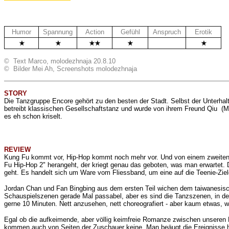
Humor
Spannung
Action
Gefühl
Anspruch
Erotik
.
© Text Marco, molodezhnaja 20.8.10
© Bilder Mei Ah, Screenshots molodezhnaja
STORY
Die Tanzgruppe Encore gehört zu den besten der Stadt. Selbst der Unterha
betreibt klassischen Gesellschaftstanz und wurde von ihrem Freund Qiu (Mic
es eh schon kriselt.
REVIEW
Kung Fu kommt vor, Hip-Hop kommt noch mehr vor. Und von einem zweiten T
Fu Hip-Hop 2" herangeht, der kriegt genau das geboten, was man erwartet. D
geht. Es handelt sich um Ware vom Fliessband, um eine auf die Teenie-Zi
Jordan Chan und Fan Bingbing aus dem ersten Teil wichen dem taiwanesis
Schauspielszenen gerade Mal passabel, aber es sind die Tanzszenen, in den
gerne 10 Minuten. Nett anzusehen, nett choreografiert - aber kaum etwas,
Egal ob die aufkeimende, aber völlig keimfreie Romanze zwischen unseren 
kommen auch von Seiten der Zuschauer keine. Man beäugt die Ereignisse hal