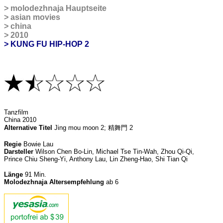
>
molodezhnaja Hauptseite
>
asian movies
>
china
>
2010
> KUNG FU HIP-HOP 2
Tanzfilm
China 2010
Alternative Titel
Jing mou moon 2; 精舞門 2
Regie
Bowie Lau
Darsteller
Wilson Chen Bo-Lin, Michael Tse Tin-Wah, Zhou Qi-Qi,
Prince Chiu Sheng-Yi, Anthony Lau, Lin Zheng-Hao, Shi Tian Qi
Länge
91
Min.
Molodezhnaja Altersempfehlung
ab 6