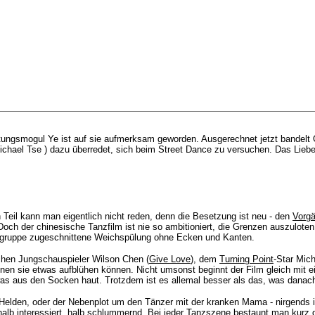
ltungsmogul Ye ist auf sie aufmerksam geworden. Ausgerechnet jetzt bandelt 
hael Tse ) dazu überredet, sich beim Street Dance zu versuchen. Das Liebesdr
eil kann man eigentlich nicht reden, denn die Besetzung ist neu - den
Vorg
och der chinesische Tanzfilm ist nie so ambitioniert, die Grenzen auszuloten,
elgruppe zugeschnittene Weichspülung ohne Ecken und Kanten.
chen Jungschauspieler Wilson Chen (
Give Love
), dem
Turning Point
-Star Mich
en sie etwas aufblühen können. Nicht umsonst beginnt der Film gleich mit e
 was aus den Socken haut. Trotzdem ist es allemal besser als das, was dana
Helden, oder der Nebenplot um den Tänzer mit der kranken Mama - nirgends in
b interessiert, halb schlummernd. Bei jeder Tanzszene bestaunt man kurz die