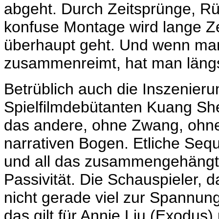
abgeht. Durch Zeitsprünge, Rü
konfuse Montage wird lange Zei
überhaupt geht. Und wenn ma
zusammenreimt, hat man längst
Betrüblich auch die Inszenier
Spielfilmdebütanten
Kuang She
das andere, ohne Zwang, ohne
narrativen Bogen. Etliche Seq
und all das zusammengehängt 
Passivität. Die Schauspieler, 
nicht gerade viel zur Spannung
das gilt für Annie Liu (
Exodus
)