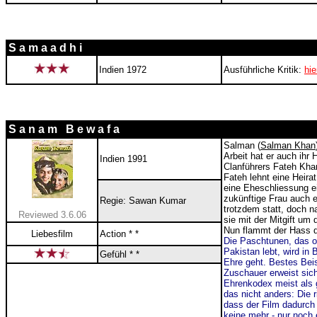
S a m a a d h i
Indien 1972
Ausführliche Kritik:
hie
S a n a m B e w a f a
Salman (
Salman Khan
Arbeit hat er auch ihr 
Indien 1991
Clanführers Fateh Kha
Fateh lehnt eine Heira
eine Eheschliessung e
zukünftige Frau auch e
Regie: Sawan Kumar
trotzdem statt, doch 
Reviewed 3.6.06
sie mit der Mitgift u
Nun flammt der Hass d
Liebesfilm
Action * *
Die Paschtunen, das os
Pakistan lebt, wird in
Gefühl * *
Ehre geht. Bestes Bei
Zuschauer erweist sic
Ehrenkodex meist als 
das nicht anders: Die 
dass der Film dadurch
keine mehr - nur noch 