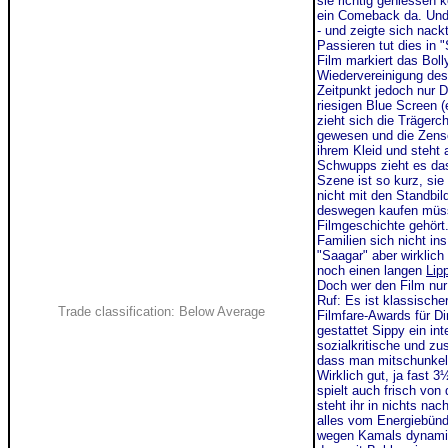
sie richtig geniessen 
ein Comeback da. Und
- und zeigte sich nackt
Passieren tut dies in
Film markiert das Bol
Wiedervereinigung de
Zeitpunkt jedoch nur 
riesigen Blue Screen 
zieht sich die Träger
gewesen und die Zenso
ihrem Kleid und steht 
Schwupps zieht es das
Szene ist so kurz, si
nicht mit den Standbil
deswegen kaufen müss
Filmgeschichte gehört
Familien sich nicht in
"Saagar" aber wirklich
noch einen langen
Lip
Doch wer den Film nur 
Ruf: Es ist klassische
Trade classification: Below Average
Filmfare-Awards für D
gestattet Sippy ein i
sozialkritische und z
dass man mitschunke
Wirklich gut, ja fast 3
spielt auch frisch vo
steht ihr in nichts na
alles vom Energiebünd
wegen Kamals dynamisc