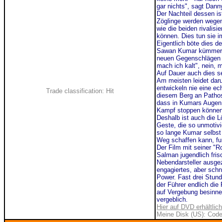
gar nichts", sagt Dan
Der Nachteil dessen is
Zöglinge werden wegen
wie die beiden rivalis
können. Dies tun sie i
Eigentlich böte dies d
Sawan Kumar kümmert s
neuen Gegenschlägen a
mach ich kalt", nein, 
Auf Dauer auch dies s
Am meisten leidet dar
entwickeln nie eine ec
Trade classification: Hit
diesem Berg an Pathos
dass in Kumars Augen 
Kampf stoppen können, 
Deshalb ist auch die 
Geste, die so unmotiv
so lange Kumar selbst 
Weg schaffen kann, fun
Der Film mit seiner "R
Salman jugendlich fris
Nebendarsteller ausgez
engagiertes, aber schn
Power. Fast drei Stund
der Führer endlich die
auf
Vergebung besinnen
vergeblich.
Hier auf DVD erhältlich
Meine Disk (US): Code 