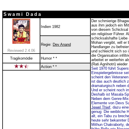
S w a m i D a d a
Der schmierige Bhagw
aus ihm jedoch ein Mi
Indien 1982
von diesem Schicksal 
ein religiöser Führer. 
schicksalshafte Liebe
Mohan vergibt, will e
Regie:
Dev Anand
Handlanger zu befreie
Reviewed 2.4.06
und schleicht sich so
die Organisation infilt
Tragikomödie
Humor * *
arbeitet er weiterhin
(Rati Agnihotri) wied
Action * *
Seit 1970 führt Super
Einspielergebnisse se
scheint den Veteranen
ist das auch deutlich 
dramaturgisch neben d
Und er scheint noch i
Deshalb ist Masala-Spa
Neben dem Genre-Mix f
Elemente von Devs Su
Jewel Thief
, dazu eine
genug: Die weibliche H
alt, ein Tabu zu brech
heute sehr bekannter Da
Mithun Chakraborty, de
frühe Rolle wie
Naseer