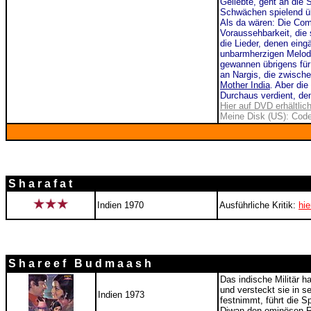
Geliebte, geht an die
Schwächen spielend üb
Als da wären: Die Come
Voraussehbarkeit, die s
die Lieder, denen eing
unbarmherzigen Melodra
gewannen übrigens für
an Nargis, die zwisch
Mother India
. Aber di
Durchaus verdient, den
Hier auf DVD erhältlic
Meine Disk (US): Code 
S h a r a f a t
Indien 1970
Ausführliche Kritik:
hie
S h a r e e f B u d m a a s h
Das indische Militär h
und versteckt sie in se
Indien 1973
festnimmt, führt die S
Diwan den ominösen R