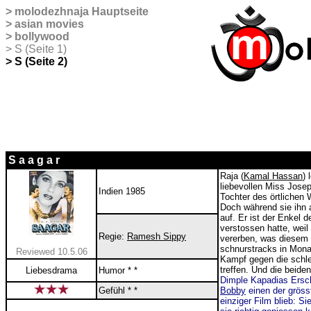
>
molodezhnaja
Hauptseite
>
asian movies
>
bollywood
>
S (Seite 1)
> S (Seite 2)
S a a g a r
Raja (
Kamal Hassan
) 
liebevollen Miss Josep
Indien 1985
Tochter des örtlichen 
Doch während sie ihn al
auf. Er ist der Enkel 
verstossen hatte, weil
Regie:
Ramesh Sippy
vererben, was diesem S
schnurstracks in Mona,
Reviewed 10.5.06
Kampf gegen die schle
treffen. Und die beide
Liebesdrama
Humor * *
Dimple Kapadias Ersch
Gefühl * *
Bobby
einen der grösst
einziger Film blieb: Si