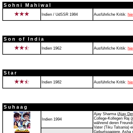
S o h n i M a h i w a l
Indien / UdSSR 1984
Ausführliche Kritik:
hie
S o n o f I n d i a
Indien 1962
Ausführliche Kritik:
hie
S t a r
Indien 1982
Ausführliche Kritik:
hie
S u h a a g
Ajay Sharma (
Ajay De
College-Kollegen Raj (
Indien 1994
während deren Freundi
Vater (Tiku Talsania) 
Geburtspapiere. Asha 