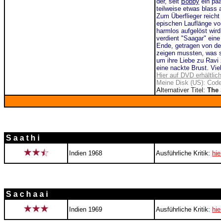
der, seit
Bobby
ein paa
teilweise etwas blass a
Zum Überflieger reicht
epischen Lauflänge v
harmlos aufgelöst wird
verdient "Saagar" eine
Ende, getragen von de
zeigen mussten, was s
um ihre Liebe zu Ravi
eine nackte Brust. Vie
Hier auf DVD erhältlic
Meine Disk (US): Code
Al
ternativer Titel:
The
S a a t h i
Indien 1968
Ausführliche Kritik:
hie
S a c h a a i
Indien 1969
Ausführliche Kritik:
hie