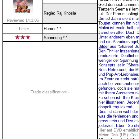
Geld dennoch annimmt:
Tänzerin Seema (
Hema
Regie:
Raj Khosla
tut. Der Plan missling
Die 50 Jahre sieht man
Reviewed 14.3.06
Toupet können ihn nich
Malini ist exakt halb s
Thriller
Humor * *
Jährchen älter. Doch 
Unter anderem eben mi
Spannung * *
und ein Paradiesvogel
Bilder
aus "Shareef B
Den Thriller inszenier
produzierte. Deutliche
weniger der Spannung 
Konzepts ist in "Share
Sets Retro-cool, die 
und Pop-Art-Liebhaber
Im Zentrum steht natür
auch bei verschobene
gefunden, doch sie mac
Trade classification: -
mit ihrem Aussehen ni
zu sehen ist. Ihre Kle
hier
illustrieren. Jede
doppelt erquickend.
Dies ist dann wohl de
was die fehlenden und
gross sein und Dev etw
jederzeit. Eben: So e
Hier auf DVD erhältlic
Meine Disk (US): Code 