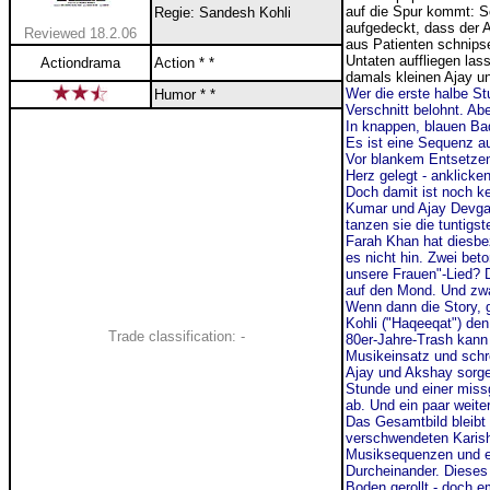
auf die Spur kommt: Se
Regie:
Sandesh Kohli
aufgedeckt, dass der A
Reviewed 18.2.06
aus Patienten schnips
Untaten auffliegen las
Actiondrama
Action * *
damals kleinen Ajay u
Wer die erste halbe S
Humor * *
Verschnitt belohnt. Ab
In knappen, blauen Ba
Es ist eine Sequenz a
Vor blankem Entsetzen.
Herz gelegt - anklicke
Doch damit ist noch k
Kumar und Ajay Devgan
tanzen sie die tuntigs
Farah Khan hat diesbe
es nicht hin. Zwei bet
unsere Frauen"-Lied? D
auf den Mond. Und zwa
Wenn dann die Story, 
Kohli (
"Haqeeqat") den 
Trade classification: -
80er-Jahre-Trash kann 
Musikeinsatz und schre
Ajay und Akshay sorgen
Stunde und einer mis
ab. Und ein paar weite
Das Gesamtbild bleibt
verschwendeten Karish
Musiksequenzen und ein
Durcheinander.
D
iese
s
Boden gerollt - doch 