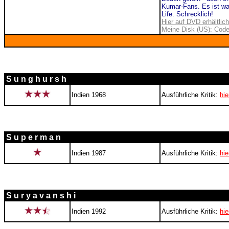
Kumar-Fans. Es ist wa
Life. Schrecklich!
Hier auf DVD erhältlich
Meine Disk (US): Code 
S u n g h u r s h
Indien 1968
Ausführliche Kritik:
hie
S u p e r m a n
Indien 1987
Ausführliche Kritik:
hie
S u r y a v a n s h i
Indien 1992
Ausführliche Kritik:
hie