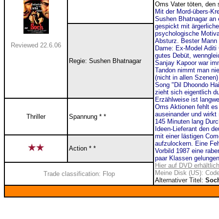
Oms Vater töten, den 
Mit der Mord-übers-Kr
Sushen Bhatnagar an ei
gespickt mit ärgerlich
psychologische Motivat
Absturz. Bester Mann 
Reviewed 22.6.06
Dame: Ex-Model Aditi G
gutes Debüt, wenngleic
Regie: Sushen Bhatnagar
Sanjay Kapoor war imme
Tandon nimmt man nie 
(nicht in allen Szenen
Song "Dil Dhoondo Hai
zieht sich eigentlich 
Erzählweise ist langwe
Oms Aktionen fehlt es 
auseinander und wirkt 
Thriller
Spannung * *
145 Minuten lang
Durc
Ideen-Lieferant den d
mit einer lästigen Com
aufzulockern. Eine Fe
Action * *
Vorbild 1987 eine ra
paar Klassen gelungen
Hier auf DVD erhältlic
Meine Disk (US): Code
Trade classification: Flop
Al
ternativer Titel:
Soch