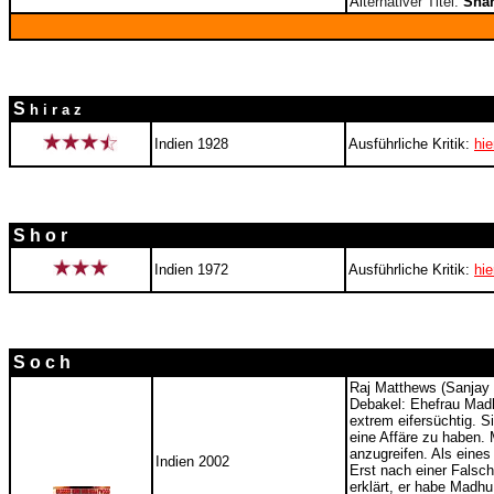
Al
ternativer Titel:
Sha
S
h i r a z
Indien 1928
Ausführliche Kritik:
hie
S h o r
Indien 1972
Ausführliche Kritik:
hie
S o c h
R
aj Matthews (Sanjay 
Debakel: Ehefrau Madhu
extrem eifersüchtig. Si
eine Affäre zu haben. 
anzugreifen. Als eines 
Indien 2002
Erst nach einer Falsch
erklärt, er habe Madh