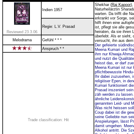
Shekhar (
Raj Kapoor
)
Naturheilärztin Sharad
Indien 1957
warten. Da trifft die 
erkrankt vor Sorge, se
hilft ihnen eine aufop
Regie: L.V. Prasad
ist, pflegt sie alle ge
heiraten, da sie ihren 
Reviewed 23.3.06
überlebt. Als er sieht
Melodrama
Gefühl * * *
versucht, ihn aus dem 
Der gefeierte südindis
Anspruch * *
Meena Kumari und Raj
ihm nur
Khwaja Ahma
und nutzt die Qualität
heisst das, er darf zu
Meena Kumari ist nur 
pflichtbewusste Hindu
Ihr dabei zuzusehen, i
religiöser Epen, in de
Kumari funktioniert d
Prasad inszeniert sei
zäh werden zu lassen.
ähnliche Leidenskonste
genannten Leid- und 
Was nicht heissen soll
Coup dabei ist die g
seine Geliebte nun sei
Trade classification: Hit
Anspielungen, lässt Pr
damit umgehen. Meena f
Alkohol antritt. Die Sz