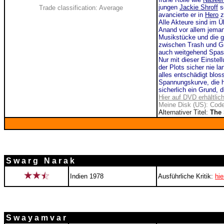
jungen
Jackie Shroff
se
Trade classification: Average
avancierte er in
Hero
z
Alle Akteure
sind im Üb
Anand vor allem jeman
Musikstücke und die glo
zwischen Trash und G
auch weitgehend Spas
Nur mit dieser Einstel
der Plots sicher nie l
alles entschädigt blos
Spannungskurve, die ho
sicherlich ein Grund,
Hier auf DVD erhältlic
Meine Disk (US): Code
Al
ternativer Titel:
The 
S w a r g N a r a k
Indien 1978
Ausführliche Kritik:
hie
S w a y a m v a r