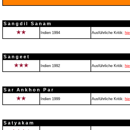
S a n g d i l S a n a m
Indien 1994
Ausführliche Kritik:
hie
S a n g e e t
Indien 1992
Ausführliche Kritik:
hie
S a r A n k h o n P a r
Indien 1999
Ausführliche Kritik:
hie
S a t y a k a m