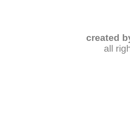
created b
all ri