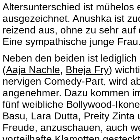
Altersunterschied ist mühelos 
ausgezeichnet. Anushka ist zu
reizend aus, ohne zu sehr auf
Eine sympathische junge Frau
Neben den beiden ist lediglic
(
Aaja Nachle
,
Bheja Fry
) wich
nervigen Comedy-Part, wird ab
angenehmer. Dazu kommen im 
fünf weibliche Bollywood-Ikonen
Basu, Lara Dutta, Preity Zinta
Freude, anzuschauen, auch we
vorteilhafte Klamotten gesteck