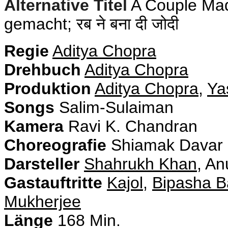
Alternative Titel
A Couple Mad
gemacht; रब ने बना दी जोदी
Regie
Aditya Chopra
Drehbuch
Aditya Chopra
Produktion
Aditya Chopra
,
Ya
Songs
Salim-Sulaiman
Kamera
Ravi K. Chandran
Choreografie
Shiamak Davar
Darsteller
Shahrukh Khan
, A
Gastauftritte
Kajol
,
Bipasha B
Mukherjee
Länge
168 Min.