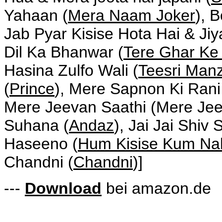
Yahaan (
Mera Naam Joker
), 
Jab Pyar Kisise Hota Hai & Jiy
Dil Ka Bhanwar (
Tere Ghar K
Hasina Zulfo Wali (
Teesri Manz
(
Prince
), Mere Sapnon Ki Rani
Mere Jeevan Saathi (Mere Jeev
Suhana (
Andaz
), Jai Jai Shi
Haseeno (
Hum Kisise Kum Na
Chandni (
Chandni
)]
---
Download
bei amazon.de