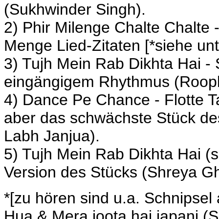
(
Sukhwinder Singh
).
2) Phir Milenge Chalte Chalte 
Menge Lied-Zitaten [*siehe un
3) Tujh Mein Rab Dikhta Hai -
eingängigem Rhythmus (
Roop
4) Dance Pe Chance - Flotte
aber das schwächste Stück de
Labh Janjua).
5) Tujh Mein Rab Dikhta Hai (
Version des Stücks (
Shreya Gh
*[zu hören sind u.a. Schnipse
Hua & Mera joota hai japani (
S