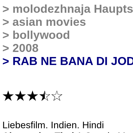
>
molodezhnaja Haupts
>
asian movies
>
bollywood
>
2008
> RAB NE BANA DI JOD
L
iebesfilm. Indien. Hindi