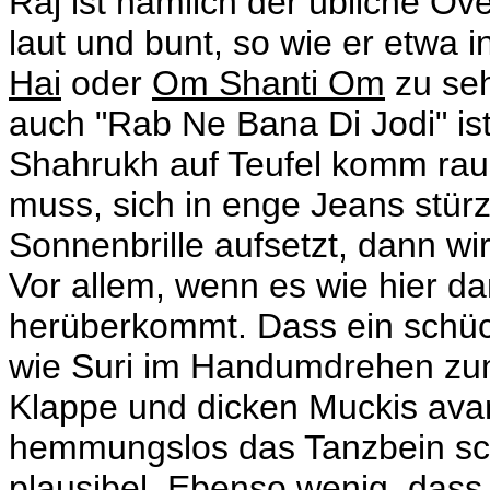
Raj ist nämlich der übliche Ov
laut und bunt, so wie er etwa 
Hai
oder
Om Shanti Om
zu seh
auch "Rab Ne Bana Di Jodi" i
Shahrukh auf Teufel komm rau
muss, sich in enge Jeans stürz
Sonnenbrille aufsetzt, dann w
Vor allem, wenn es wie hier 
herüberkommt. Dass ein schüc
wie Suri im Handumdrehen zum
Klappe und dicken Muckis ava
hemmungslos das Tanzbein schw
plausibel. Ebenso wenig, dass