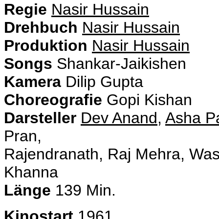
Regie
Nasir Hussain
Drehbuch
Nasir Hussain
Produktion
Nasir Hussain
Songs
Shankar-Jaikishen
Kamera
Dilip Gupta
Choreografie
Gopi Kishan
Darsteller
Dev Anand
,
Asha P
Pran,
Rajendranath, Raj Mehra, Wasti
Khanna
Länge
139 Min.
Kinostart
1961