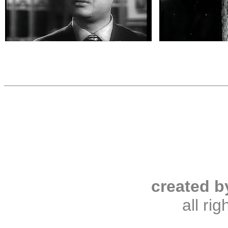
created b
all ri