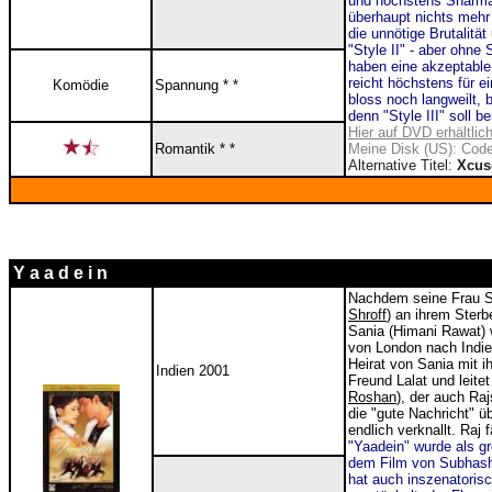
und höchstens Sharman
überhaupt nichts mehr 
die unnötige Brutalitä
"Style II" - aber ohne
haben eine akzeptable
reicht höchstens für 
Komödie
Spannung * *
bloss noch langweilt, 
denn "Style III" soll b
Hier auf DVD erhältlic
Romantik * *
Meine Disk (US): Code
Alternative Titel:
Xcuse
Y a a d e i n
Nachdem seine Frau Sha
Shroff
) an ihrem Sterbe
Sania (Himani Rawat) w
von London nach Indie
Heirat von Sania mit i
Indien 2001
Freund Lalat und leit
Roshan
), der auch Ra
die "gute Nachricht" ü
endlich verknallt. Raj 
"Yaadein" wurde als g
dem Film von Subhash
hat auch inszenatori