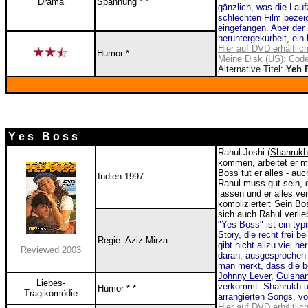
Drama
Spannung * *
gänzlich, was die Lau
schlechten Film bezei
eingefangen. Aber der 
heruntergekurbelt, ein
Hier auf DVD erhältlic
Humor *
Meine Disk (US): Code
Alternative Titel:
Yeh 
Y e s B o s s
Rahul Joshi (
Shahrukh
kommen, arbeitet er mi
Boss tut er alles - a
Indien 1997
Rahul muss gut sein, 
lassen und er alles ve
komplizierter: Sein B
sich auch Rahul verlieb
"Yes Boss" ist ein ty
Story, die recht frei 
Regie: Aziz Mirza
gibt nicht allzu viel h
Reviewed 2003
daran, ausgesprochen 
man merkt, dass die be
Johnny Lever
,
Gulshan
Liebes-
verkommt. Shahrukh un
Humor * *
Tragikomödie
arrangierten Songs, vo
Hier auf DVD erhältlic