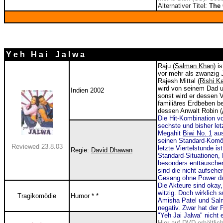
Alternativer Titel:
The
Y e h H a i J a l w a
Raju (
Salman Khan
) i
vor mehr als zwanzig J
Rajesh Mittal (
Rishi K
wird von seinem Dad u
Indien 2002
sonst wird er dessen 
familiäres Erdbeben be
dessen Anwalt Robin (
Die Hit-Kombination v
sechste und bisher let
Megahit
Biwi No. 1
aus
seinen Standard-Komö
Reviewed 23.8.03
letzte Viertelstunde i
Regie:
David Dhawan
Standard-Situationen, 
besonders enttäuschen
sind die nicht aufseh
Gesang ohne Power d
Die Akteure sind okay
witzig. Doch wirklich
Tragikomödie
Humor * *
Amisha Patel und Salm
negativ. Zwar hat der 
"Yeh Jai Jalwa" nicht 
Hier auf DVD erhältlic