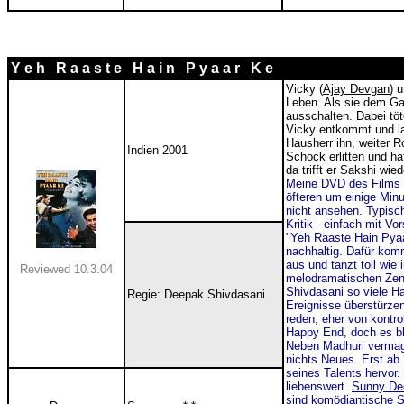
Y e h R a a s t e H a i n P y a a r K e
Vicky (
Ajay Devgan
) 
Leben. Als sie dem Ga
ausschalten. Dabei töt
Vicky entkommt und lan
Hausherr ihn, weiter R
Indien 2001
Schock erlitten und ha
da trifft er Sakshi wie
Meine DVD des Films wa
öfteren um einige Min
nicht ansehen. Typisch
Kritik - einfach mit Vo
"Yeh Raaste Hain Pyaar
nachhaltig. Dafür komm
aus und tanzt toll wie
Reviewed 10.3.04
melodramatischen Zent
Shivdasani so viele H
Regie: Deepak Shivdasani
Ereignisse überstürzen
reden, eher von kontro
Happy End, doch es b
Neben Madhuri vermag 
nichts Neues. Erst ab 
seines Talents hervor.
liebenswert.
Sunny De
sind komödiantische S