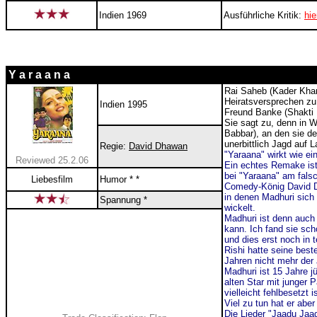
Indien 1969
Ausführliche Kritik:
hie
Y a r a a n a
Rai Saheb (Kader Khan
Heiratsversprechen zu
Indien 1995
Freund Banke (Shakti 
Sie sagt zu, denn in W
Babbar), an den sie de
unerbittlich Jagd auf L
Regie:
David Dhawan
"Yaraana" wirkt wie e
Reviewed 25.2.06
Ein echtes Remake ist 
bei "Yaraana" am fals
Liebesfilm
Humor * *
Comedy-König David Dh
in denen Madhuri sich
Spannung *
wickelt.
Madhuri ist denn auch
kann. Ich fand sie sc
und dies erst noch in 
Rishi hatte seine best
Jahren nicht mehr der
Madhuri ist 15 Jahre j
alten Star mit junger P
vielleicht fehlbesetzt is
Viel zu tun hat er abe
Die Lieder "Jaadu Jaa