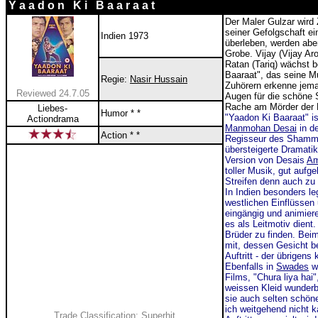
Y a a d o n K i B a a r a a t
Der Maler Gulzar wird 
seiner Gefolgschaft e
Indien 1973
überleben, werden aber
Grobe. Vijay (Vijay Ar
Ratan (Tariq) wächst b
Baaraat", das seine Mu
Regie:
Nasir Hussain
Zuhörern erkenne jeman
Reviewed 24.7.05
Augen für die schöne S
Rache am Mörder der E
Liebes-
Humor * *
"Yaadon Ki Baaraat" i
Actiondrama
Manmohan Desai
in de
Action * *
Regisseur des Shamm
übersteigerte Dramatik
Version von Desais
Am
toller Musik, gut auf
Streifen denn auch zu
In Indien besonders le
westlichen Einflüssen 
eingängig und animiere
es als Leitmotiv dient
Brüder zu finden. Beim
mit, dessen Gesicht b
Auftritt - der übrigens 
Ebenfalls in
Swades
w
Films, "Chura liya hai
weissen Kleid wunderb
sie auch selten schön
ich weitgehend nicht 
Trade Classification: Superhit