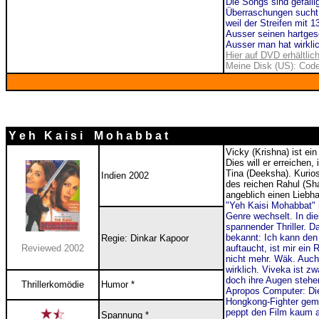
Die Songs sind gefälli
Überraschungen sucht 
weil der Streifen mit 1
Ausser seinen hartges
Ausser man hat wirkli
Hier auf DVD erhältlic
Meine Disk (US): Code
Y e h K a i s i M o h a b b a t
Vicky (Krishna) ist ei
Dies will er erreichen,
Tina (Deeksha). Kuriose
Indien 2002
des reichen Rahul (Sh
angeblich einen Liebha
"Yeh Kaisi Mohabbat" 
Genre wechselt. In die
spannender Thriller. D
bekannt: Ich kann den
Regie: Dinkar Kapoor
Reviewed 2002
auftaucht, ist mir ein
nicht mehr. Wäk. Auch
wirklich. Viveka ist z
doch ihre Augen stehe
Thrillerkomödie
Humor *
Apropos Computer: Die 
Hongkong-Fighter gemac
peppt den Film kaum auf
Spannung *