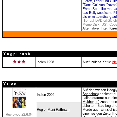
(Latex, Leder und Glitz
"Don't Go" von "
Yazoo"
Ehren So sollte man an
das Bollywood'sche Fi
als er mittelmässig au
Hier auf DVD erhältlich
Meine Disk (US): Code 
Alternativer Titel:
Kri
Y
u g p u r u s h
Indien 1998
Ausführliche Kritik:
hie
Y u v a
Auf der zweiten Hoogly
Bachchan
) schiesst a
Indien 2004
Lallan stammt aus eine
Mukherjee
) zusammen. 
abhalten. Bald begibt e
Regie:
Mani Rathnam
Morde aus. Ein Ziel is
einer rosigen Zukunft 
Reviewed 22.6.04