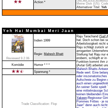
Action *
Meine Disk (US): Code
Alternativer Titel:
Yeh 
Y e h H a i M u m b a i M e r i J a a n
Raju Tarachand (
Saif 
hat. Doch schon bei se
Indien 1999
Arbeitslosigkeit nich
Raju schlägt zurück un
arroganten Unternehme
Regie:
Mahesh Bhatt
Stellung hat Raju nur 
erobern, schlüpft er i
Reviewed 9.2.06
Funktion kommt ihm zu
Komödie
Humor * * *
(Avtar Gill) arbeitet u
Mahesh Bhatts Antwort
Spannung *
Rede wert: Eine belang
oder inszenatorisches F
Aufschreie zu Beginn d
auch einen ungewöhnli
An seiner Seite spielt
eine mittelmässige Sch
keinen bleibenden Eind
Yakeen
-Regisseur Gir
Pommes Frittes - je na
Trade Classification: Flop
Jaan" denn auch nicht 