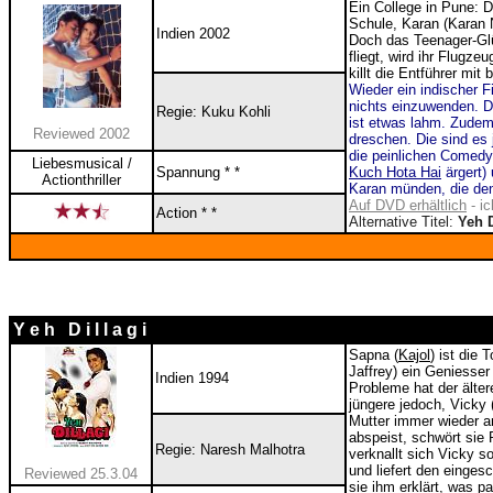
Ein College in Pune: 
Schule, Karan (Karan 
Indien 2002
Doch das Teenager-Glü
fliegt, wird ihr Flugze
killt die Entführer mit
Wieder ein indischer F
nichts einzuwenden. D
Regie: Kuku Kohli
ist etwas lahm. Zudem 
Reviewed 2002
dreschen. Die sind es 
die peinlichen Comed
Liebesmusical /
Spannung * *
Kuch Hota Hai
ärgert)
Actionthriller
Karan münden, die den
Auf DVD erhältlich
- ic
Action * *
Alternative Titel:
Yeh 
Y e h D i l l a g i
Sapna (
Kajol
) ist die
Jaffrey) ein Geniesser
Indien 1994
Probleme hat der älter
jüngere jedoch, Vicky 
Mutter immer wieder a
abspeist, schwört sie
Regie: Naresh Malhotra
verknallt sich Vicky so
und liefert den einges
Reviewed 25.3.04
sie ihm erklärt, was p