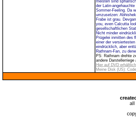
meisten sind sphärisch
der Latin-angehauchte "
Sommer-Feeling. Da wir
umzusetzen: Abhisheks
Frabe ist grau. Devgans
you, even Calcutta loo
gesellschaftlichen Sta
Nicht minder eindrückli
Prügelei inmitten des 
einer der versiertesten
eindrücklich, aber en
Rathnam-Fan, zu denen
PS: Rathnam drehte ze
andere Darstellerriege
Hier auf DVD erhältlich
Meine Disk (US): Code
create
all
copy