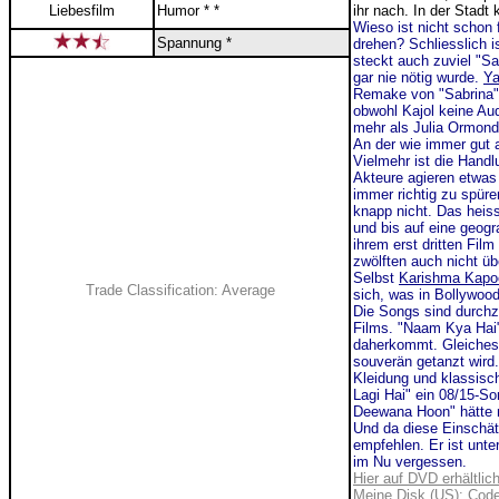
Liebesfilm
Humor * *
ihr nach. In der Stadt
Wieso ist nicht schon
Spannung *
drehen? Schliesslich i
steckt auch zuviel "Sa
gar nie nötig wurde.
Y
Remake von "Sabrina"
obwohl Kajol keine Aud
mehr als Julia Ormond
An der wie immer gut a
Vielmehr ist die Hand
Akteure agieren etwas 
immer richtig zu spüre
knapp nicht. Das heis
und bis auf eine geogra
ihrem erst dritten Fil
zwölften auch nicht üb
Selbst
Karishma Kapo
Trade Classification: Average
sich, was in Bollywood
Die Songs sind durchz
Films. "Naam Kya Hai"
daherkommt. Gleiches 
souverän getanzt wird.
Kleidung und klassisc
Lagi Hai" ein 08/15-S
Deewana Hoon" hätte m
Und da diese Einschätz
empfehlen. Er ist unte
im Nu vergessen.
Hier auf DVD erhältlic
Meine Disk (US): Code