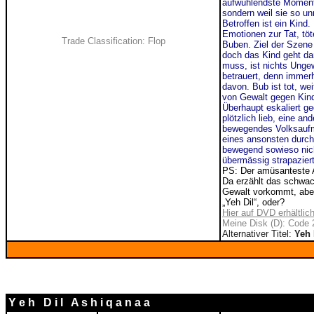
aufwühlendste Moment 
sondern weil sie so u
Betroffen ist ein Kind.
Emotionen zur Tat, töt
Trade Classification: Flop
Buben. Ziel der Szene i
doch das Kind geht da
muss, ist nichts Unge
betrauert, denn immerh
davon. Bub ist tot, we
von Gewalt gegen Kind
Überhaupt eskaliert ge
plötzlich lieb, eine an
bewegendes Volksaufma
eines ansonsten durchs
bewegend sowieso nich
übermässig strapazier
PS: Der amüsanteste A
Da erzählt das schwac
Gewalt vorkommt, aber 
„Yeh Dil“, oder?
Hier auf DVD erhältlic
Meine Disk (D): Code 2
Alternativer Titel:
Yeh 
Y e h D i l A s h i q a n a a