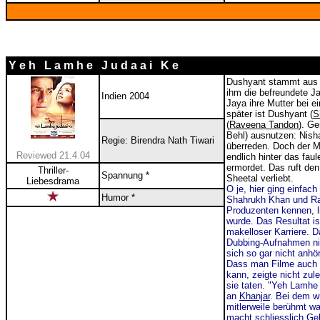
Y e h L a m h e J u d a a i K e
Dushyant stammt aus 
ihm die befreundete Ja
Indien 2004
Jaya ihre Mutter bei e
später ist Dushyant (
S
(
Raveena Tandon
). Ge
Behl) ausnutzen: Nish
Regie: Birendra Nath Tiwari
überreden. Doch der M
Reviewed 21.4.04
endlich hinter das fau
ermordet. Das ruft de
Thriller-
Spannung *
Sheetal verliebt.
Liebesdrama
O je, hier ging einfac
Humor *
Shahrukh Khan und Rav
Produzenten kennen, l
wurde. Das Resultat is
makelloser Karriere. D
Dubbing-Aufnahmen nic
sich so gar nicht anhö
Dass man Filme auch 
kann, zeigte nicht zu
sie taten. "Yeh Lamhe 
an
Khanjar
. Bei dem w
mitlerweile berühmt w
macht schliesslich Ge