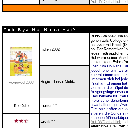
Auf DVD erhältlich
- ic
Y e h K y a H o R a h a H a i ?
Bunty (
Vaibhav Jhalan
gehen aufs College un
hat zwar mit Preeti (
De
ab. Der Romantiker Joh
Indien 2002
jedes Fettnäppfchen, d
Schwarm seiner Mitsch
schlampigen Esha (
Pa
"Yeh Kya Ho Raha Hai
jedoch eher ein "Eis a
kommt einem der Film 
umarmen sich bei jeder
Regie: Hansal Mehta
Reviewed 2003
Prashant Chainani hat 
vier nicht die Tölpel 
Ausgangslage etwas a
Dies beiseite ist "Yeh
moralischer daherkomm
etwa halb so gut. Zwei
Komödie
Humor * *
Film spielt offen auf v
zitieren, die Songs si
schönen Männerkörpe
Erotik * *
Auf DVD erhältlich
- ic
Alternative Titel:
Yeh 