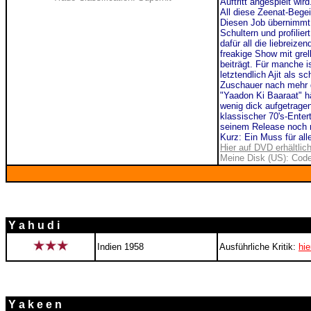
Auftritt angespielt wir
All diese Zeenat-Begei
Diesen Job übernimmt 
Schultern und profilier
dafür all die liebreize
freakige Show mit grel
beiträgt. Für manche is
letztendlich Ajit als 
Zuschauer nach mehr d
"Yaadon Ki Baaraat" hä
wenig dick aufgetragen 
klassischer 70's-Enter
seinem Release noch m
Kurz: Ein Muss für all
Hier auf DVD erhältlic
Meine Disk (US): Code
Y a h u d i
Indien 1958
Ausführliche Kritik:
hie
Y a k e e n