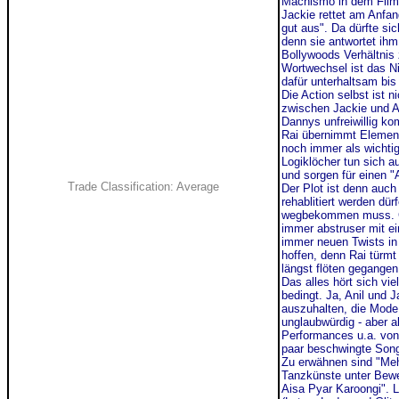
Machismo in dem Film 
Jackie rettet am Anfang
gut aus". Da dürfte s
denn sie antwortet ihm:
Bollywoods Verhältnis
Wortwechsel ist das N
dafür unterhaltsam bi
Die Action selbst ist 
zwischen Jackie und A
Dannys unfreiwillig ko
Rai übernimmt Element
noch immer als wichtig
Logiklöcher tun sich a
und sorgen für einen "
Trade Classification: Average
Der Plot ist denn auc
rehablitiert werden dür
wegbekommen muss. Ge
immer abstruser mit e
immer neuen Twists in
hoffen, denn Rai türm
längst flöten gegangen 
Das alles hört sich vi
bedingt. Ja, Anil und 
auszuhalten, die Mode 
unglaubwürdig - aber a
Performances u.a. vo
paar beschwingte So
Zu erwähnen sind "Meh
Tanzkünste unter Bewe
Aisa Pyar Karoongi". L