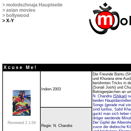
>
molodezhnaja
Hauptseite
>
asian movies
>
bollywood
>
X-Y
X c u s e M e !
Die Freunde Bantu (Sh
und Khurana eine Ausb
berühmten Tricks in d
(Sonali Joshi) und Chu
Indien 2003
Betrügerpärchen an und
N. Chandra (
Shikari
) s
beiden Hauptdarstellern
Songs (gerade mal vier 
sind lustlos, Sahil Kh
guckt man sich lieber 
dröger werdende Minut
Der Gipfel der Albernhe
Reviewed 2.1.04
Regie: N. Chandra
zuvor die diebische K