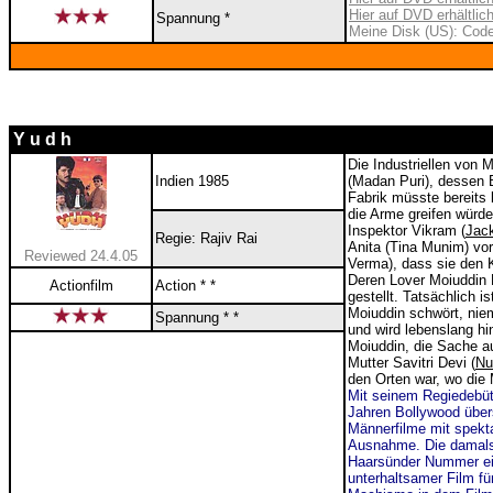
Hier auf DVD erhältlic
Spannung *
Meine Disk (US): Code
Y u d h
Die Industriellen von
Indien 1985
(Madan Puri), dessen B
Fabrik müsste bereits 
die Arme greifen würd
Inspektor Vikram (
Jack
Regie: Rajiv Rai
Anita (Tina Munim) vor
Reviewed 24.4.05
Verma), dass sie den Ki
Deren Lover Moiuddin K
Actionfilm
Action * *
gestellt. Tatsächlich i
Moiuddin schwört, niem
Spannung * *
und wird lebenslang hi
Moiuddin, die Sache 
Mutter Savitri Devi (
Nu
den Orten war, wo die
Mit seinem Regiedebüt
Jahren Bollywood über
Männerfilme mit spekta
Ausnahme. Die damals 
Haarsünder Nummer ein
unterhaltsamer Film fü