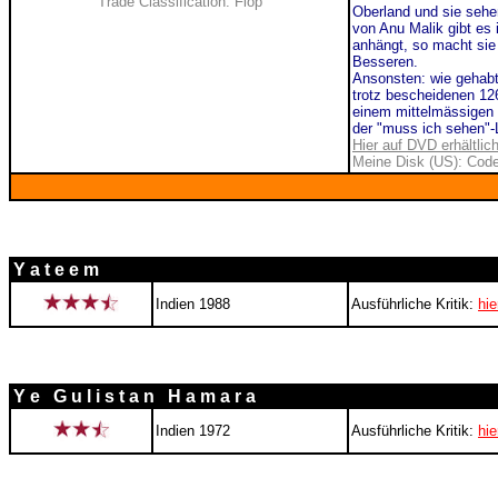
Trade Classification: Flop
Oberland und sie sehen
von Anu Malik gibt es 
anhängt, so macht sie
Besseren.
Ansonsten: wie gehabt.
trotz bescheidenen 126
einem mittelmässigen 
der "muss ich sehen"-L
Hier auf DVD erhältlic
Meine Disk (US): Code
Y a t e e m
Indien 1988
Ausführliche Kritik:
hie
Y e G u l i s t a n H a m a r a
Indien 1972
Ausführliche Kritik:
hie