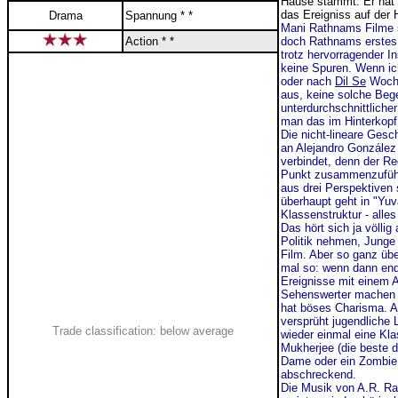
Hause stammt. Er hat e
das Ereigniss auf der 
Drama
Spannung * *
Mani Rathnams Filme si
Action * *
doch Rathnams erstes
trotz hervorragender I
keine Spuren. Wenn ic
oder nach
Dil Se
Woche
aus, keine solche Bege
unterdurchschnittliche
man das im Hinterkopf 
Die nicht-lineare Gesc
an
Alejandro González 
verbindet, denn der R
Punkt zusammenzuführe
aus drei Perspektiven 
überhaupt geht in "Yuv
Klassenstruktur - alles
Das hört sich ja völli
Politik nehmen, Junge 
Film. Aber so ganz übe
mal so: wenn dann endl
Ereignisse mit einem 
Sehenswerter machen i
hat böses Charisma. A
versprüht jugendliche 
Trade classification: below average
wieder einmal eine Kla
Mukherjee (die beste d
Dame oder ein Zombie. 
abschreckend.
Die Musik von A.R. R