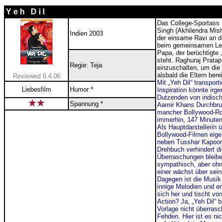
Y e h D i l
Das College-Sportass
Singh (
Akhilendra Mis
Indien 2003
der einsame Ravi an de
beim gemeinsamen Lern
Papa, der berüchtigte 
steht. Raghuraj Prata
Regie: Teja
einzuschalten, um die 
alsbald die Eltern ber
Reviewed 8.4.06
Mit „Yeh Dil“ transport
Liebesfilm
Humor *
Inspiration könnte ir
Dutzenden von indisc
Spannung *
Aamir Khans Durchbru
mancher Bollywood-Rom
immerhin, 147 Minuten
Als Hauptdarstellerin 
Bollywood-Filmen eige
neben Tusshar Kapoor 
Drehbuch verhindert d
Überraschungen bleibe
sympathisch, aber ohn
einer wächst über sein
Dagegen ist die Musik
innige Melodien und en
sich her und tischt vo
Action? Ja, „Yeh Dil“
Vorlage nicht überrasc
Fehden. Hier ist es ni