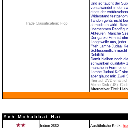
Und so taucht der Supe
verschwindet in der zw
eines der enttäuschend
Widerstand festgenomm
Tandon gehts nicht bes
Trade Classification: Flop
altmodisch wirkt. Rav
übernehmen Randfiguren
Akteuren. Manche Sze
Der ganze Film ist ohn
Langeweile aus, jeder 
"Yeh Lamhe Judaai Ke"
Schlussendlich macht 
Debilität.
Damit bleiben noch die
schwanken qualitativ z
manche in Form einer M
Lamhe Judaai Ke" sind
aber glaubt mir: Zwei
Hier auf DVD erhältlic
Meine Disk (US): Code
Alternativer Titel:
Lieb
Y e h M o h a b b a t H a i
Indien 2002
Ausführliche Kritik:
hie