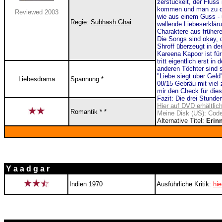
zerstückelt, der Fluss
kommen und man zu dem 
Reviewed 2003
wie aus einem Guss - u
Regie:
Subhash Ghai
wallende Liebeserkläru
Char
aktere aus früher
Die Songs sind okay, d
Shroff überzeugt in de
Kareena Kapoor ist für
tritt eigentlich erst i
anderen Töchter sind s
"Liebe siegt über Gel
Liebesdrama
Spannung *
08/15-Gebräu mit viel 
mir den Check für dies
Fazit: Die drei Stunde
Hier auf DVD erhältlic
Romantik * *
Meine Disk (US): Code
Alternative Titel:
Erin
Y a a d g a r
Indien 1970
Ausführliche Kritik:
hie