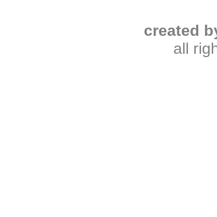
created b
all ri