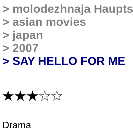
>
molodezhnaja Haupts
>
asian movies
>
japan
>
2007
> SAY HELLO FOR ME
D
rama