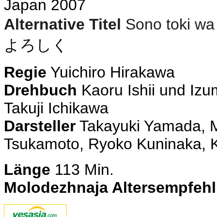
Japan 2007
Alternative Titel
Sono toki wa 
よろしく
Regie
Yuichiro Hirakawa
Drehbuch
Kaoru Ishii und Iz
Takuji Ichikawa
Darsteller
Takayuki Yamada, 
Tsukamoto, Ryoko Kuninaka,
Länge
113 Min.
Molodezhnaja Altersempfeh