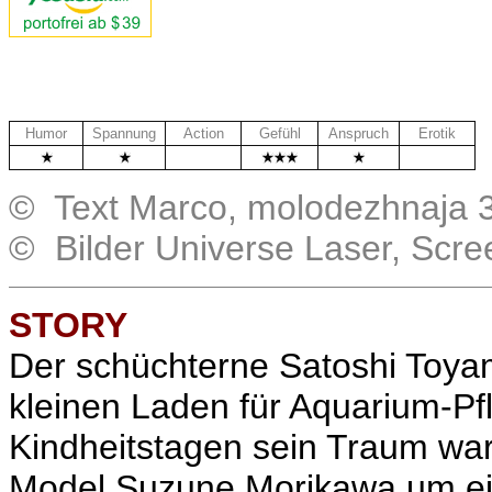
Humor
Spannung
Action
Gefühl
Anspruch
Erotik
.
.
© Text Marco, molodezhnaja 3
© Bilder Universe Laser, Scr
STORY
Der schüchterne
Satoshi Toya
kleinen Laden für Aquarium-Pf
Kindheitstagen sein Traum war
Model Suzune Morikawa um ein