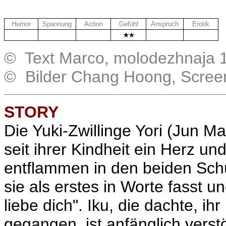
Humor
Spannung
Action
Gefühl
Anspruch
Erotik
-
.
.
.
.
© Text Marco, molodezhnaja 
© Bilder Chang Hoong, Scree
STORY
Die Yuki-Zwillinge Yori (Jun M
seit ihrer Kindheit ein Herz u
entflammen in den beiden Schül
sie als erstes in Worte fasst u
liebe dich". Iku, die dachte, ih
gegangen, ist anfänglich verst