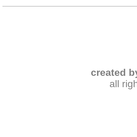
created b
all ri