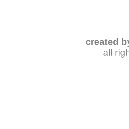
created b
all ri