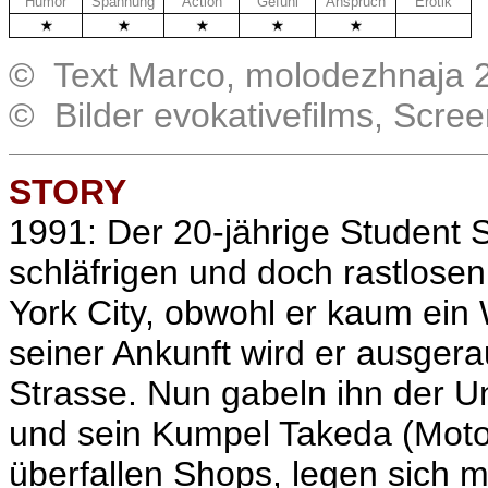
Humor
Spannung
Action
Gefühl
Anspruch
Erotik
.
© Text Marco, molodezhnaja 
© Bilder evokativefilms, Scre
STORY
1991:
Der 20-jährige Student S
schläfrigen und doch rastlosen
York City, obwohl er kaum ein 
seiner Ankunft wird er ausgerau
Strasse. Nun gabeln ihn der U
und sein Kumpel Takeda (
Moto
überfallen Shops, legen sich 