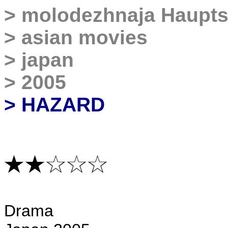
>
molodezhnaja Haupts
>
asian movies
>
japan
>
2005
> HAZARD
Drama