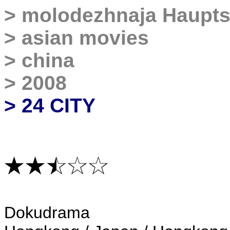
>
molodezhnaja Haupts
>
asian movies
>
china
>
2008
> 24 CITY
Dokudrama