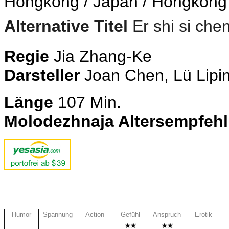
Hongkong / Japan / Hongkong
Alternative Titel
Er shi si chen
Regie
Jia Zhang-Ke
Darsteller
Joan Chen, Lü Lipin
Länge
107
Min.
Molodezhnaja Altersempfeh
Humor
Spannung
Action
Gefühl
Anspruch
Erotik
.
.
.
.