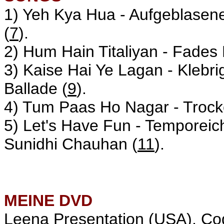
1) Yeh Kya Hua - Aufgeblasene
(
7
).
2) Hum Hain Titaliyan - Fades 
3) Kaise Hai Ye Lagan - Kleb
Ballade (
9
).
4) Tum Paas Ho Nagar - Troc
5) Let's Have Fun - Temporei
Sunidhi Chauhan (
11
).
MEINE
DVD
Leena Presentation (USA), C