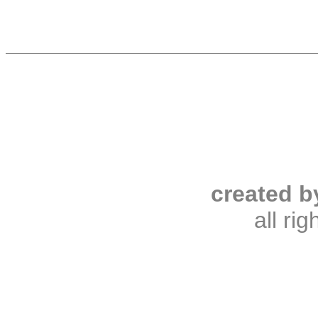
created b
all ri