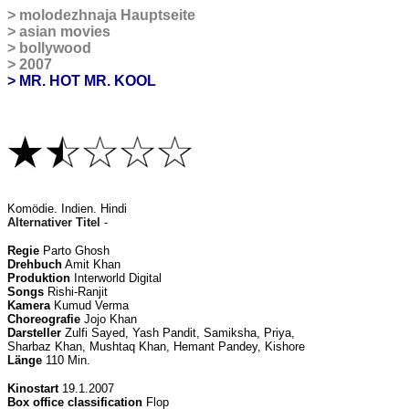
>
molodezhnaja Hauptseite
>
asian movies
>
bollywood
>
2007
> MR. HOT MR. KOOL
Komödie
. Indien. Hindi
Alternativer Titel
-
Regie
Parto Ghosh
Drehbuch
Amit Khan
Produktion
Interworld Digital
Songs
Rishi-Ranjit
Kamera
Kumud Verma
Choreografie
Jojo Khan
Darsteller
Zulfi Sayed, Yash Pandit, Samiksha, Priya,
Sharbaz Khan, Mushtaq Khan, Hemant Pandey, Kishore
Länge
110 Min.
Kinostart
19.1.2007
Box office classification
Flop