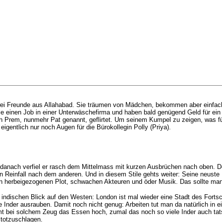
i Freunde aus Allahabad. Sie träumen von Mädchen, bekommen aber einfach ke
e einen Job in einer Unterwäschefirma und haben bald
genügend
Geld für ei
ch Prem, nunmehr Pat genannt, geflirtet. Um seinem Kumpel zu zeigen, was für 
 eigentlich nur noch Augen für die
Bürokollegin
Polly (Priya).
, danach verfiel er rasch dem Mittelmass mit kurzen Ausbrüchen nach oben. 
n Reinfall nach dem anderen. Und in diesem Stile gehts weiter: Seine neuste
en herbeigezogenen Plot, schwachen Akteuren und öder Musik. Das sollte man si
 indischen Blick auf den Westen: London ist mal wieder eine Stadt des Fortsc
rme Inder ausrauben. Damit noch nicht genug: Arbeiten tut man da natürlich in e
t bei solchem Zeug das Essen hoch, zumal das noch so viele Inder auch tats
 totzuschlagen.