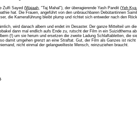
 Zulfi Sayed (
Wajaah
, "Taj Mahal"), der überagierende Yash Pandit (
Yeh Kya
athie hat. Die Frauen, angeführt von den unbrauchbaren Debütantinnen Sami
er, die Kameraführung bleibt plump und richtet sich entweder nach den Rö
ämlich, wird danach albern und endet im Desaster. Der ganze Mittelteil um di
ebakel dann mal endlich aufs Ende zu, rutscht der Film in ein Suizidthema 
lbern (!) um sie herum und ersetzen die zweite Ladung Schlaftabletten, die s
so damit umgehen grenzt an eine Straftat. Gut, der Film als Ganzes ist nic
niemand, nicht einmal der gelangweilteste Mensch, reinzuziehen braucht.
g.