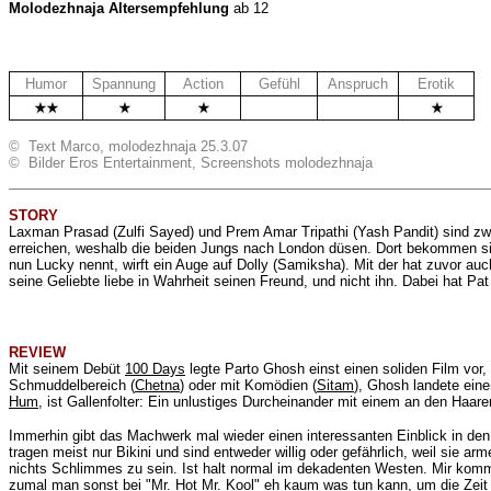
Molodezhnaja Altersempfehlung
ab 12
Humor
Spannung
Action
Gefühl
Anspruch
Erotik
.
.
© Text Marco, molodezhnaja 25.3.07
© Bilder Eros Entertainment, Screenshots molodezhnaja
STORY
Laxman Prasad (Zulfi Sayed) und Prem Amar Tripathi (Yash Pandit) sind zwe
erreichen, weshalb die beiden Jungs nach London düsen. Dort bekommen si
nun Lucky nennt, wirft ein Auge auf Dolly (Samiksha). Mit der hat zuvor au
seine Geliebte liebe in Wahrheit seinen Freund, und nicht ihn. Dabei hat Pat
REVIEW
Mit seinem Debüt
100 Days
legte Parto Ghosh einst einen soliden Film vor
Schmuddelbereich (
Chetna
) oder mit Komödien (
Sitam
), Ghosh landete eine
Hum
, ist Gallenfolter: Ein unlustiges Durcheinander mit einem an den Haar
Immerhin gibt das Machwerk mal wieder einen interessanten Einblick in den
tragen meist nur Bikini und sind entweder willig oder gefährlich, weil sie a
nichts Schlimmes zu sein. Ist halt normal im dekadenten Westen. Mir komm
zumal man sonst bei "Mr. Hot Mr. Kool" eh kaum was tun kann, um die Zeit