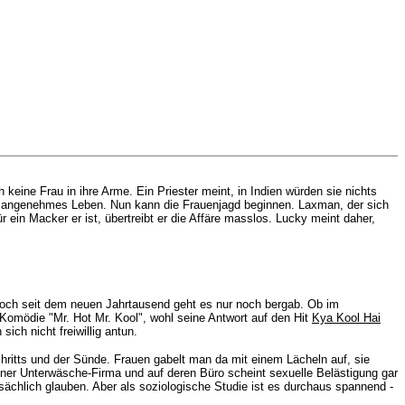
ine Frau in ihre Arme. Ein Priester meint, in Indien würden sie nichts
n angenehmes Leben. Nun kann die Frauenjagd beginnen. Laxman, der sich
ein Macker er ist, übertreibt er die Affäre masslos. Lucky meint daher,
Doch seit dem neuen Jahrtausend geht es nur noch bergab. Ob im
 Komödie "Mr. Hot Mr. Kool", wohl seine Antwort auf den Hit
Kya Kool Hai
ch nicht freiwillig antun.
hritts und der Sünde. Frauen gabelt man da mit einem Lächeln auf, sie
iner
Unterwäsche
-Firma und auf deren Büro scheint sexuelle Belästigung gar
ächlich glauben. Aber als soziologische Studie ist es durchaus spannend -