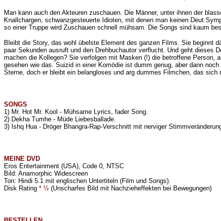
Man kann auch den Akteuren zuschauen. Die Männer, unter ihnen der blasse
Knallchargen, schwanzgesteuerte Idioten, mit denen man keinen Deut Symp
so einer Truppe wird Zuschauen schnell mühsam. Die Songs sind kaum bess
Bleibt die Story, das wohl übelste Element des ganzen Films. Sie beginnt d
paar Sekunden ausruft und den Drehbuchautor verflucht. Und geht dieses D
machen die Kollegen? Sie verfolgen mit Masken (!) die betroffene Person, a
gesehen wie das. Suizid in einer Komödie ist dumm genug, aber dann noch 
Sterne, doch er bleibt ein belangloses und arg dummes Filmchen, das sich 
SONGS
1) Mr. Hot Mr. Kool - Mühsame Lyrics, fader Song.
2) Dekha Tumhe - Müde Liebesballade.
3) Ishq Hua - Dröger Bhangra-Rap-Verschnitt mit nerviger Stimmveränderun
MEINE
DVD
Eros Entertainment (USA), Code 0, NTSC
Bild: Anamorphic Widescreen
Ton: Hindi 5.1 mit englischen Untertiteln (Film und Songs).
Disk Rating
* ½
(Unscharfes Bild mit Nachzieheffekten bei Bewegungen)
BESTELLEN