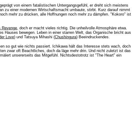
 geprägt von einem fatalistischen Untergangsgefühl, er dreht sich meistens
pan zu einer modernen Wirtschaftsmacht umbaute, stirbt. Kurz darauf nimmt
 noch mehr zu drücken, alle Hoffnungen noch mehr zu dämpfen. "Kokoro" ist
s Revenge
, doch er macht vieles richtig. Die unheilvolle Atmosphäre etwa.
des Hauses bewegen. Leben in einer starren Welt, das Organische bricht aus
der Love
) und Tatsuya Mihashi (
Chushingura
) Beeindruckendes.
 so gut wie nichts passiert. Ichikawa hält das Interesse stets wach, doch
 zwar oft Beachtliches, doch da läge mehr drin. Und nicht zuletzt ist das
mälert unsererseits das Mitgefühl. Nichtsdestotrotz ist "The Heart" ein