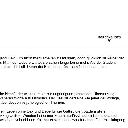
nd Geld, um nicht mehr arbeiten zu müssen, doch glücklich ist keiner der
es Mannes. Liebe erwartet sie schon lange keine mehr. Als der Student
eil ist der Fall: Durch die Beziehung fühlt sich Nobuchi an seine
"The Heart", der wegen seiner nur ungenügend passenden Übersetzung
zbaren Worte aus Ostasien. Der Titel ist derselbe wie jener der Vorlage,
hm aber dessen psychologischen Themen.
ein Leben ohne Sex und Liebe für die Gattin, die trotzdem stets
zzug weitere Wunden bei seiner Frau hinterlässt, scheint ihn indes nicht
 zwischen Nobuchi und Kaji hat er verstärkt - was für einen Film mit Jahrgang