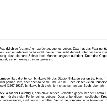
Frau (
Michiyo Aratama
) ein zurückgezogenes Leben. Zwar hat das Paar genüge
en Grab er jede Woche besucht. Seine Frau leidet derweil unter der Kälte ihr
fnung, dass die harte Schale ihres Mannes langsam aufbricht. Doch das Gegent
mutet, sei ein wenig zu intim gewesen.
urmese Harp
drehte Kon Ichikawa für das Studio Nikkatsu seinen 26. Film: 
war primär Herz, aber ebenso Seele und Gefühl. Eines dieser vielen unüberset
oseki (1867-1916). Ichikawa hielt sich nicht sklavisch an das Buch, überna
exualität der Hauptfigur, sein abweisendes Verhalten gegenüber der Ehefrau, 
ne - für die vielen Fehler seines Lebens. Dass er bei diesem seelischen Kreu
 ihn interessieren, sind deutlich sichtbar. Selbst die homoerotische Anziehung