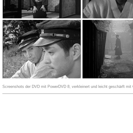
Screenshots der DVD mit PowerDVD 8, verkleinert und leicht geschärft mit 