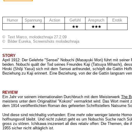
Humor
Spannung
Action
Gefühl
Anspruch
Erotik
.
.
.
© Text Marco, molodezhnaja 27.2.09
© Bilder Eureka, Screenshots molodezhnaja
STORY
April 1912: Der Gelehrte "Sensei"
Nobuchi (
Masayuki Mori
) führt mit seiner 
beiden. Nobuchi quält der Tod seines Freundes Kaji (Tatsuya Mihashi), dess
Hiroki (Shôji Yasui) sich mit dem Sensei anfreundet, schöpft die Gattin Hof
Beziehung zu Kaji erinnert. Eine Beziehung, von der die Gattin langsam ver
REVIEW
Ein Jahr vor seinem internationalen Durchbruch mit dem Meisterwerk
The B
meistens unter dem Originaltitel "Kokoro" vermarktet wird. Das Wort meint z
dem 1914 veröffentlichten Roman des gefeierten Schriftstellers Natsume S
Und diese sind reichhaltig vorhanden: Eine mehr oder weniger latente Homos
hoffnungsvoll bleibt. Und nicht zuletzt geht es um Nobuchis Suche nach Süh
gross zu stören. Ichikawa inszeniert all dies relativ offen: Die Themen, die
1955 sicher nicht alltäglich ist.