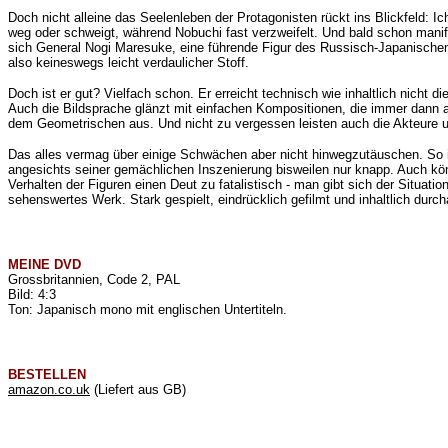
Doch nicht alleine das Seelenleben der Protagonisten rückt ins Blickfeld: I
weg oder schweigt, während Nobuchi fast verzweifelt. Und bald schon manif
sich General Nogi Maresuke, eine führende Figur des Russisch-Japanischen
also keineswegs leicht verdaulicher Stoff.
Doch ist er gut? Vielfach schon. Er erreicht technisch wie inhaltlich nicht
Auch die Bildsprache glänzt mit einfachen
Kompositionen
, die immer dann 
dem Geometrischen aus. Und nicht zu vergessen leisten auch die Akteure
Das alles vermag über einige Schwächen aber nicht hinwegzutäuschen. So is
angesichts seiner gemächlichen Inszenierung bisweilen nur knapp. Auch kön
Verhalten der Figuren einen Deut zu fatalistisch - man gibt sich der Situati
sehenswertes Werk. Stark gespielt, eindrücklich gefilmt und inhaltlich durc
MEINE
DVD
Grossbritannien, Code 2, PAL
Bild: 4:3
Ton: Japanisch mono mit englischen Untertiteln.
BESTELLEN
amazon.co.uk
(Liefert aus GB)