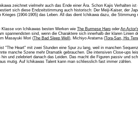
chikawa zeichnet vielmehr auch das Ende einer Ära. Schon Kajis Verhalten ist
estiert sich diese Endzeitstimmung auch historisch: Der Meiji-Kaiser, der Ja
 Krieges (1904-1905) das Leben. All das dient Ichikawa dazu, die Stimmung
 die Klasse von Ichikawas besten Werken wie
The Burmese Harp
oder
An Actor'
am spannendsten sind, wenn die Charaktere sich innerhalb der klaren Linien 
 um
Masayuki Mori (
The Bad Sleep Well
), Michiyo Aratama (
Tora-San, His Ten
t "The Heart" mit zwei Stunden eine Spur zu lang, weil in manchen Sequenzen
nte manche Szene mehr Dramatik gebrauchen. Die intensiven Close-ups leisten
on hin und zelebriert danach das Leiden. Das macht die Figuren passiv und sch
haus mutig. Auf Ichikawas Talent kann man schliesslich fast immer zählen.