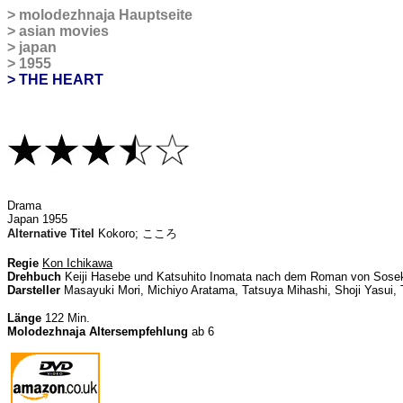
>
molodezhnaja Hauptseite
>
asian movies
>
japan
>
1955
> THE HEART
D
rama
Japan 1955
Alternative Titel
Kokoro;
こころ
Regie
Kon Ichikawa
Drehbuch
Keiji Hasebe und Katsuhito Inomata nach dem Roman von Sose
Darsteller
Masayuki Mori, Michiyo Aratama, Tatsuya Mihashi, Shoji Yasui, 
Länge
122 Min.
Molodezhnaja Altersempfehlung
ab 6