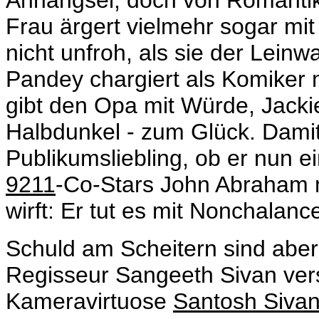
Anhängsel, doch von Romantik 
Frau ärgert vielmehr sogar mi
nicht unfroh, als sie der Lein
Pandey chargiert als Komiker
gibt den Opa mit Würde, Jackie
Halbdunkel - zum Glück. Damit
Publikumsliebling, ob er nun e
9211
-Co-Stars John Abraham 
wirft: Er tut es mit Nonchalanc
Schuld am Scheitern sind aber
Regisseur
Sangeeth Sivan vers
Kameravirtuose
Santosh Siva