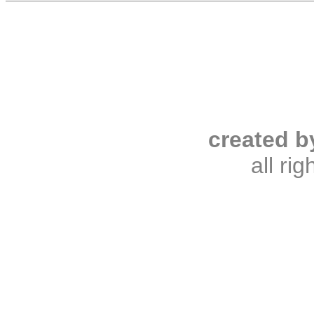
created b
all ri