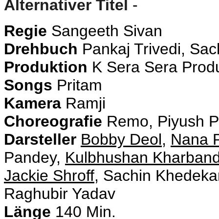
Alternativer Titel
-
Regie
Sangeeth Sivan
Drehbuch
Pankaj Trivedi, Sa
Produktion
K Sera Sera Produ
Songs
Pritam
Kamera
Ramji
Choreografie
Remo, Piyush Pa
Darsteller
Bobby Deol
,
Nana P
Pandey,
Kulbhushan Kharban
Jackie Shroff
, Sachin Khedeka
Raghubir Yadav
Länge
140 Min.