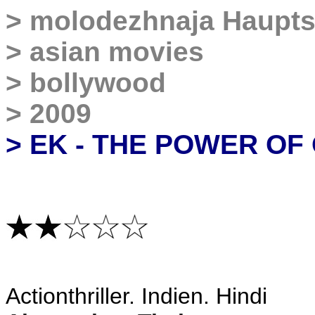
>
molodezhnaja Haupts
>
asian movies
>
bollywood
>
2009
> EK - THE POWER OF
A
ctionthriller. Indien. Hindi