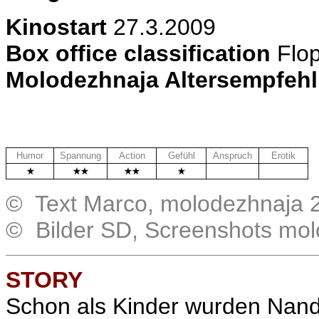
Kinostart
27.3.2009
Box office classification
Flo
Molodezhnaja Altersempfeh
Humor
Spannung
Action
Gefühl
Anspruch
Erotik
.
.
© Text Marco, molodezhnaja 
© Bilder SD, Screenshots mo
STORY
Schon als Kinder wurden Nan