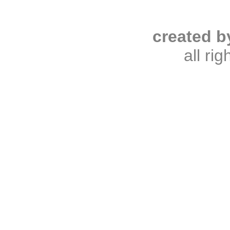
created b
all ri