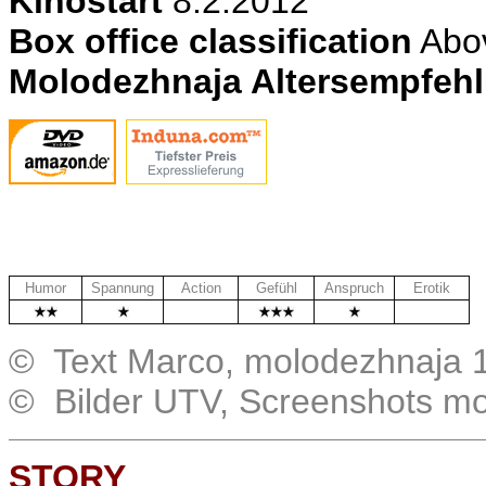
Kinostart
8.2.2012
Box office classification
Abo
Molodezhnaja Altersempfeh
Humor
Spannung
Action
Gefühl
Anspruch
Erotik
.
.
© Text Marco, molodezhnaja 
© Bilder UTV, Screenshots m
STORY