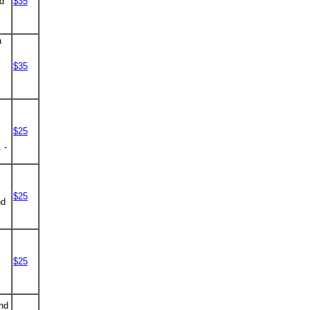
d
$35
a
$35
,
$25
 -
$25
nd
$25
und