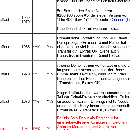
Krass: Ein Film über eine Leichen-Obdukti
5er-Box mit den Spine-Nummern
#186-188 sowie #5, der neuen Version von
1959-
uffaut
-
-
"The 400 Blows" (* * * *), siehe
Criterion (1)
1979
Eine Bonudsdisk mit weiteren Extras!
Romantische Fortsetzung von "400 Blows"
Der spritzigste Film der Doinel-Reihe, hat
uffaut
1968
***
½
**
½
aber nicht so viel Klasse wie der Vorgänger.
Transfer gut, Extras OK. Siehe auch
Bonusdisk mit weiteren Doinel-Extras.
Antoine Doinel ist nun verheiratet und die L
langsam aber sicher raus aus der Reihe.
uffaut
1970
***
**
½
Einmal mehr zeigt sich, dass ich mit den
früheren Truffaut-Filmen mehr anfangen ka
- Transfer gut, Extras OK.
Sogar Truffaut selbst war mit diesem letzt
Teil der Doinel-Reihe nicht glücklich. Es ist
uffaut
1979
**
½
**
½
einzusehen warum: Er bringt nichts Neues
und stellt die Story hinter die experimentell
Erzählweise. - Transfer OK, Extras OK.
Fellinis Solo-Debüt als Regisseur ist
eine liebevoll-naive Komödie mit gleichen
Anteilen Moralstück und Satire, vor-
lini
1952
***½
**