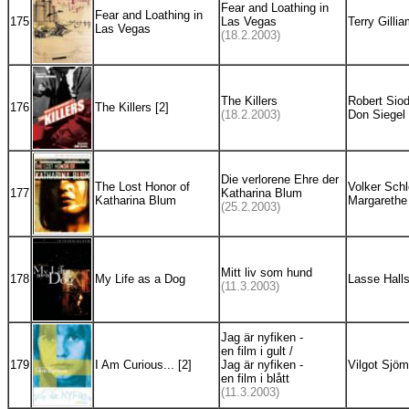
Fear and Loathing in
Fear and Loathing in
175
Las Vegas
Terry Gilli
Las Vegas
(18.2.2003)
The Killers
Robert Sio
176
The Killers [2]
(18.2.2003)
Don Siegel
Die verlorene Ehre der
The Lost Honor of
Volker Schl
177
Katharina Blum
Katharina Blum
Margarethe 
(25.2.2003)
Mitt liv som hund
178
My Life as a Dog
Lasse Hall
(11.3.2003)
Jag är nyfiken -
en film i gult /
179
I Am Curious... [2]
Jag är nyfiken -
Vilgot Sjö
en film i blått
(11.3.2003)