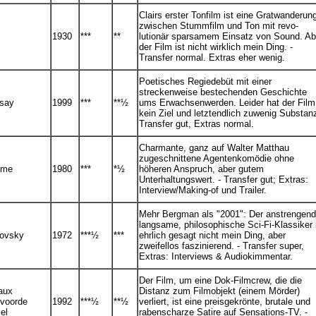
Clairs erster Tonfilm ist eine Gratwanderun
zwischen Stummfilm und Ton mit revo-
1930
***
**
lutionär sparsamem Einsatz von Sound. Ab
der Film ist nicht wirklich mein Ding. -
Transfer normal. Extras eher wenig.
Poetisches Regiedebüt mit einer
streckenweise bestechenden Geschichte
say
1999
***
**½
ums Erwachsenwerden. Leider hat der Film
kein Ziel und letztendlich zuwenig Substanz
Transfer gut, Extras normal.
Charmante, ganz auf Walter Matthau
zugeschnittene Agentenkomödie ohne
ame
1980
***
*½
höheren Anspruch, aber gutem
Unterhaltungswert. - Transfer gut; Extras:
Interview/Making-of und Trailer.
Mehr Bergman als "2001": Der anstrengend
langsame, philosophische Sci-Fi-Klassiker 
kovsky
1972
***½
***
ehrlich gesagt nicht mein Ding, aber
zweifellos faszinierend. - Transfer super,
Extras: Interviews & Audiokimmentar.
Der Film, um eine Dok-Filmcrew, die die
aux
Distanz zum Filmobjekt (einem Mörder)
lvoorde
1992
***½
**½
verliert, ist eine preisgekrönte, brutale und
el
rabenscharze Satire auf Sensations-TV. -