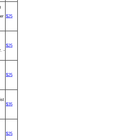
g
er
$25
$25
. -
$25
ist
$35
$25