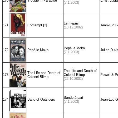
170
Trouble in Paradise
Ernst Lubit
(7.1.2003)
Le mépris
171
Contempt [2]
Jean-Luc G
(10.12.2002)
Pépé le Moko
172
Pépé le Moko
Julien Duvi
(7.1.2003)
The Life and Death of
The Life and Death of
173
Colonel Blimp
Powell & P
Colonel Blimp
(22.10.2002)
Bande à part
174
Band of Outsiders
Jean-Luc G
(7.1.2003)