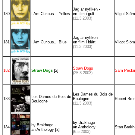
Jag är nyfiken -
180
I Am Curious... Yellow
en film i gult
Vilgot Sjö
(11.3.2003)
Jag är nyfiken -
181
I Am Curious... Blue
en film i blått
Vilgot Sjö
(11.3.2003)
Straw Dogs
182
Straw Dogs
[2]
Sam Pecki
(25.3.2003)
Les Dames du Bois de
Les Dames du Bois de
183
Boulogne
Robert Bre
Boulogne
(11.3.2003)
by Brakhage -
by Brakhage -
184
an Anthology
Stan Brakh
an Anthology [2]
(6.5.2003)