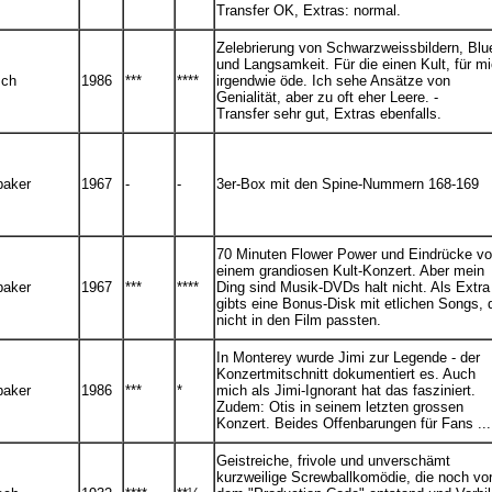
Transfer OK, Extras: normal.
Zelebrierung von Schwarzweissbildern, Blu
und Langsamkeit. Für die einen Kult, für m
sch
1986
***
****
irgendwie öde. Ich sehe Ansätze von
Genialität, aber zu oft eher Leere. -
Transfer sehr gut, Extras ebenfalls.
baker
1967
-
-
3er-Box mit den Spine-Nummern 168-169
70 Minuten Flower Power und Eindrücke v
einem grandiosen Kult-Konzert. Aber mein
baker
1967
***
****
Ding sind Musik-DVDs halt nicht. Als Extra
gibts eine Bonus-Disk mit etlichen Songs, 
nicht in den Film passten.
In Monterey wurde Jimi zur Legende - der
Konzertmitschnitt dokumentiert es. Auch
baker
1986
***
*
mich als Jimi-Ignorant hat das fasziniert.
Zudem: Otis in seinem letzten grossen
Konzert. Beides Offenbarungen für Fans ...
Geistreiche, frivole und unverschämt
kurzweilige Screwballkomödie, die noch vo