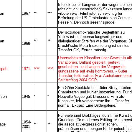
Intellektueller Langweiler, der wegen seinen
(absichtlich unerotischen) Sexszenen lang
man
1967
**
***
vrboten war. Filmhistorisch wichtig für
Befreiung der US-Flmindustrie von Zensur-
Fesseln. Dennoch seeehr spröde.
Der sozialdemokratische Begleitfilm zu
Yellow ist ein ebenso langweiliger und
man
**
**
dialoglastiger Streifen wie der Vorgänger. D
1968
Brecht'sche Meta-Inszenierung ist sinnlos. 
Transfer OK, Extras mässig.
Unterschätzter Klassiker über Gewalt in all
Variationen. Brillant gespielt, perfekt
geschnitten - und wegen der Vergewalti-
npah
1971
****
****
gungsszene auf ewig kontrovers. - Guter
Transfer, tolle Extras (v.a. Audiokommentar
Seit Anfang 2004 OOP.
Ein Gähn-Spektakel mit öder Story, steifen
Charakteren und kühler Inszenierung. Für d
sson
1945
*
*
Nouvelle Vague galt Bressons Film als
Klassiker, ich verabscheue ihn. - Transfer
normal, Extras: Eine Bildergalerie.
Für viele sind Brakhages Kurzfilme Kunst 
Grundlage für modernes Editing. Mich nerv
1954-
age
**
**
die assoziativ-expressionistischen,
2001
prätentiösen und fiebrigen Bilder jedoch bal