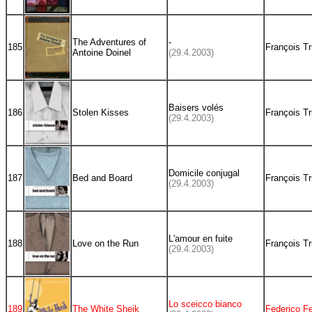
The Adventures of
-
185
François Tr
Antoine Doinel
(29.4.2003)
Baisers volés
186
Stolen Kisses
François Tr
(29.4.2003)
Domicile conjugal
187
Bed and Board
François Tr
(29.4.2003)
L'amour en fuite
188
Love on the Run
François Tr
(29.4.2003)
Lo sceicco bianco
189
The White Sheik
Federico Fel