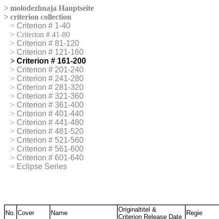
>
molodezhnaja
Hauptseite
>
criterion collection
>
>
Criterion # 1-40
>
>
Criterion # 41-80
>
>
Criterion # 81-120
>
>
Criterion # 121-160
>
>
Criterion # 161-200
>
>
Criterion # 201-240
>
>
Criterion # 241-280
>
>
Criterion # 281-320
>
>
Criterion # 321-360
>
>
Criterion # 361-400
>
>
Criterion # 401-440
>
>
Criterion # 441-480
>
>
Criterion # 481-520
>
>
Criterion # 521-560
>
>
Criterion # 561-600
>
>
Criterion # 601-640
>
>
Eclipse Series
Originaltitel &
No.
Cover
Name
Regie
Criterion Release Date