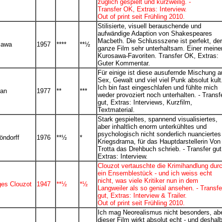
züglich gespielt und kurzweilig. -
Transfer OK, Extras: Interview.
Out of print seit Frühling 2010.
Stilisierte, visuell berauschende und
aufwändige Adaption von Shakespeares
Macbeth. Die Schlussszene ist perfekt, der
sawa
1957
****
**½
ganze Film sehr unterhaltsam. Einer meine
Kurosawa-Favoriten. Transfer OK, Extras:
Guter Kommentar.
Für einige ist diese ausufernde Mischung 
Sex, Gewalt und viel viel Punk absolut kult
Ich bin fast eingeschlafen und fühlte mich
man
1977
**
***
weder provoziert noch unterhalten. - Transf
gut, Extras: Interviews, Kurzfilm,
Textmaterial.
Stark gespieltes, spannend visualisiertes,
aber inhaltlich enorm unterkühltes und
psychologisch nicht sonderlich nuanciertes
öndorff
1976
*
*½
*
Kriegsdrama, für das Hauptdarstellerin Von
Trotta das Drehbuch schrieb. - Transfer gut
Extras: Interview.
Clouzot vertauschte die Krimihandlung dur
ein Ensemblestück - und ich weiss echt
nicht, was viele Kritiker nun in dem
ges Clouzot
1947
**½
*½
Langweiler als so genial ansehen. - Transfe
gut, Extras: Interview & Trailer.
Out of print seit Frühling 2010.
Ich mag Neorealismus nicht besonders, ab
dieser Film wirkt absolut echt - und deshal