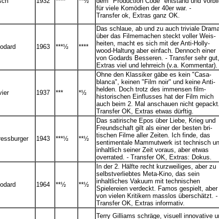
sch
1932
****
**½
dem "Production Code" entstand und Vorbil
für viele Komödien der 40er war. -
Transfer ok, Extras ganz OK.
Das schlaue, ab und zu auch triviale Dram
über das Filmemachen steckt voller Weis-
heiten, macht es sich mit der Anti-Holly-
odard
1963
***½
****
wood-Haltung aber einfach. Dennoch einer
von Godards Besseren. - Transfer sehr gut
Extras viel und lehrreich (v.a. Kommentar).
Ohne den Klassiker gäbe es kein "Casa-
blanca", keinen "Film noir" und keine Anti-
helden. Doch trotz des immensen film-
vier
1937
***
*½
historischen Einflusses hat der Film mich
auch beim 2. Mal anschauen nicht gepackt.
Transfer OK, Extras etwas dürftig.
Das satirische Epos über Liebe, Krieg und
Freundschaft gilt als einer der besten bri-
tischen Filme aller Zeiten. Ich finde, das
ressburger
1943
***½
**½
sentimentale Mammutwerk ist technisch u
inhaltlich seiner Zeit voraus, aber etwas
overrated. - Transfer OK, Extras: Dokus.
In der 2. Hälfte recht kurzweiliges, aber zu
selbstverliebtes Meta-Kino, das sein
inhaltliches Vakuum mit technischen
odard
1964
**½
**½
Spielereien verdeckt. Famos gespielt, aber
von vielen Kritikern masslos überschätzt. -
Transfer OK, Extras informativ.
Terry Gilliams schräge, visuell innovative 