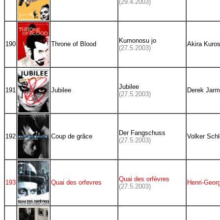
(29.4.2003)
Kumonosu jo
190
Throne of Blood
Akira Kuro
(27.5.2003)
Jubilee
191
Jubilee
Derek Jar
(27.5.2003)
Der Fangschuss
192
Coup de grâce
Volker Schl
(27.5.2003)
Quai des orfèvres
193
Quai des orfevres
Henri-Geor
(27.5.2003)