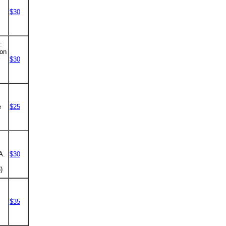
$30
:
Don
$30
!
e
$25
A.
$30
)
$35