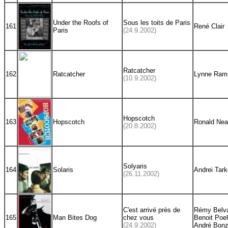
Under the Roofs of
Sous les toits de Paris
161
René Clair
Paris
(24.9.2002)
Ratcatcher
162
Ratcatcher
Lynne Ram
(10.9.2002)
Hopscotch
163
Hopscotch
Ronald Ne
(20.8.2002)
Solyaris
164
Solaris
Andrei Tar
(26.11.2002)
C'est arrivé près de
Rémy Belv
165
Man Bites Dog
chez vous
Benoit Poe
(24.9.2002)
André Bonz