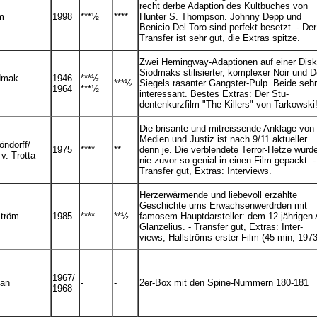
recht derbe Adaption des Kultbuches von
am
1998
***½
****
Hunter S. Thompson. Johnny Depp und
Benicio Del Toro sind perfekt besetzt. - Der
Transfer ist sehr gut, die Extras spitze.
Zwei Hemingway-Adaptionen auf einer Disk
Siodmaks stilisierter, komplexer Noir und 
dmak
1946
***½
***½
Siegels rasanter Gangster-Pulp. Beide sehr
1964
***½
interessant. Bestes Extras: Der Stu-
dentenkurzfilm "The Killers" von Tarkowski
Die brisante und mitreissende Anklage von
Medien und Justiz ist nach 9/11 aktueller
öndorff/
1975
****
**
denn je. Die verblendete Terror-Hetze wurd
v. Trotta
nie zuvor so genial in einen Film gepackt. -
Transfer gut, Extras: Interviews.
Herzerwärmende und liebevoll erzählte
Geschichte ums Erwachsenwerdrden mit
ström
1985
****
**
½
famosem Hauptdarsteller: dem 12-jährigen 
Glanzelius. - Transfer gut, Extras: Inter-
views, Hallströms erster Film (45 min, 1973
1967/
man
-
-
2er-Box mit den Spine-Nummern 180-181
1968