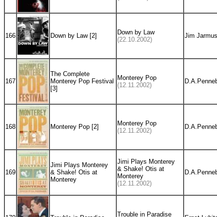
Down by Law
166
Down by Law [2]
Jim Jarmu
(22.10.2002)
The Complete
Monterey Pop
167
Monterey Pop Festival
D.A.Penne
(12.11.2002)
[3]
Monterey Pop
168
Monterey Pop [2]
D.A.Penne
(12.11.2002)
Jimi Plays Monterey
Jimi Plays Monterey
& Shake! Otis at
169
& Shake! Otis at
D.A.Penne
Monterey
Monterey
(12.11.2002)
Trouble in Paradise