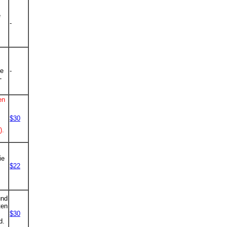
e
-
ie
-
-
en
$30
).
ie
$22
und
ten
$30
d.