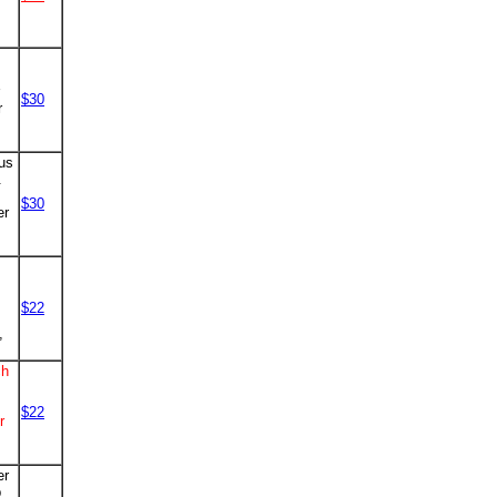
$30
r
aus
.
$30
er
$22
,
ch
$22
r
er
b