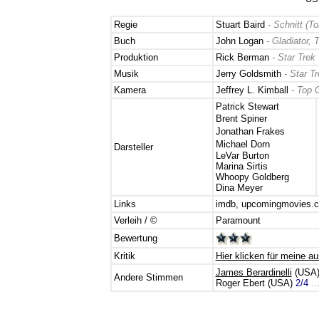
Regie
Stuart Baird
- Schnitt (
To
Buch
John Logan
-
Gladiator
,
T
Produktion
Rick Berman
- Star Trek 
Musik
Jerry Goldsmith
- Star T
Kamera
Jeffrey L. Kimball
- Top 
Patrick Stewart
Brent Spiner
Jonathan Frakes
Michael Dorn
Darsteller
LeVar Burton
Marina Sirtis
Whoopy Goldberg
Dina Meyer
Links
imdb
,
upcomingmovies.
Verleih / ©
Paramount
Bewertung
Kritik
Hier klicken für meine aus
James Berardinelli
(USA
Andere Stimmen
Roger Ebert (USA)
2/4
..