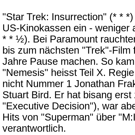
"Star Trek: Insurrection" (* * *
US-Kinokassen ein - weniger al
* * ½). Bei Paramount rauchte
bis zum nächsten "Trek"-Film f
Jahre Pause machen. So kam 
"Nemesis" heisst Teil X. Regie
nicht Nummer 1 Jonathan Frak
Stuart Bird. Er hat bisang ers
"Executive Decision"), war aber
Hits von "Superman" über "M:I
verantwortlich.