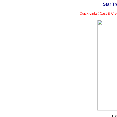
Star Tr
:
Quick-Links
Cast & Cre
US-