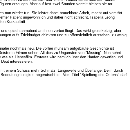
uren erzeugen. Aber auf fast zwei Stunden verteilt bleiben sie rar.
 nun wieder tun. Sie leistet dabei brauchbare Arbeit, macht auf verstört
drehter Patient ungewöhnlich und daher nicht schlecht, Isabella Leong
en Kurzauftritt.
 und episch anmutend an ihnen vorbei fliegt. Das wirkt grosskotzig, aber
nungen aufs Trickbudget drückten und zu offensichtlich aussehen, zu wenig
hn beinahe nochmals neu. Die vorher mühsam aufgebaute Geschichte ist
Geister in Filmen sehen. All dies zu Ungunsten von "Missing". Nun sehnt
ke wie als Liebesfilm. Ersteres wird nämlich über den Haufen geworfen und
Deut interessieren.
s mit einem Schuss mehr Schmalz, Langeweile und Überlänge. Beim durch
Bedeutungslosigkeit abgerutscht ist. Vom Titel "Spielberg des Ostens" darf