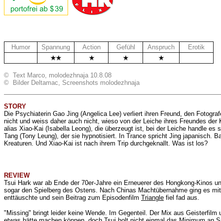
Humor
Spannung
Action
Gefühl
Anspruch
Erotik
.
.
© Text Marco, molodezhnaja 10.8.08
© Bilder Deltamac, Screenshots molodezhnaja
STORY
Die Psychiaterin
Gao Jing (Angelica Lee) verliert ihren Freund, den Fotogr
nicht und weiss daher auch nicht, wieso von der Leiche ihres Freundes der
alias Xiao-Kai (Isabella Leong), die überzeugt ist, bei der Leiche handle es
Tang (Tony Leung), der sie hypnotisiert. In Trance spricht Jing japanisch.
Kreaturen. Und Xiao-Kai ist nach ihrem Trip durchgeknallt. Was ist los?
REVIEW
Tsui Hark war ab Ende der 70er-Jahre ein Erneuerer des Hongkong-Kinos und
sogar den Spielberg des Ostens. Nach Chinas Machtübernahme ging es mit d
enttäuschte und sein Beitrag zum Episodenfilm
Triangle
fiel fad aus.
"Missing" bringt leider keine Wende. Im Gegenteil. Der Mix aus Geisterfilm
etwas hätte machen können, doch Tsui holt nicht einmal das Minimum an Span