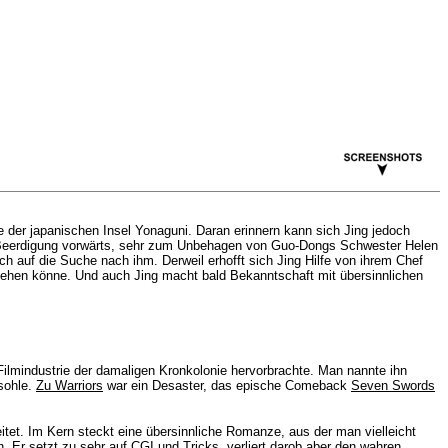
 der japanischen Insel Yonaguni. Daran erinnern kann sich Jing jedoch
der Beerdigung vorwärts, sehr zum Unbehagen von Guo-Dongs Schwester Helen
uch auf die Suche nach ihm. Derweil erhofft sich Jing Hilfe von ihrem Chef
t sehen könne. Und auch Jing macht bald Bekanntschaft mit übersinnlichen
ilmindustrie der damaligen Kronkolonie hervorbrachte. Man nannte ihn
sohle.
Zu Warriors
war ein Desaster, das epische Comeback
Seven Swords
itet. Im Kern steckt eine übersinnliche Romanze, aus der man vielleicht
 Er setzt zu sehr auf CGI und Tricks, verliert darob aber den wahren