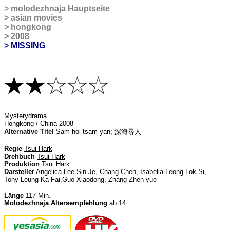
>
molodezhnaja Hauptseite
>
asian movies
>
hongkong
>
2008
> MISSING
Mys
terydrama
Hongkong / China 2008
Alternative Titel
Sam hoi tsam yan;
深海尋人
Regie
Tsui Hark
Drehbuch
Tsui Hark
Produktion
Tsui Hark
Darsteller
Angelica Lee
Sin-Je
, Chang Chen, Isabella Leong
Lok-Si
,
Tony Leung Ka-Fai,Guo Xiaodong, Zhang Zhen-yue
Länge
117
Min.
Molodezhnaja Altersempfehlung
ab 14