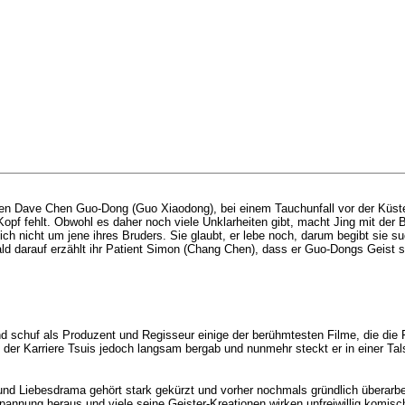
afen Dave Chen Guo-Dong (Guo Xiaodong), bei einem Tauchunfall vor der Küste
 Kopf fehlt. Obwohl es daher noch viele Unklarheiten gibt, macht Jing mit 
 sich nicht um jene ihres Bruders. Sie glaubt, er lebe noch, darum begibt sie s
 Bald darauf erzählt ihr Patient Simon (Chang Chen), dass er Guo-Dongs Geis
 schuf als Produzent und Regisseur einige der berühmtesten Filme, die die F
er Karriere Tsuis jedoch langsam bergab und nunmehr steckt er in einer Tal
 und Liebesdrama gehört stark gekürzt und vorher nochmals gründlich überarbe
nung heraus und viele seine Geister-Kreationen wirken unfreiwillig komisch.