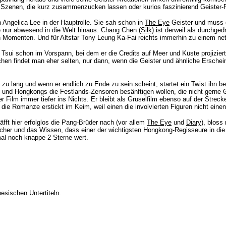
 Szenen, die kurz zusammenzucken lassen oder kurios faszinierend Geister-Fig
n Angelica Lee in der Hauptrolle. Sie sah schon in
The Eye
Geister und muss es
ie nur abwesend in die Welt hinaus. Chang Chen (
Silk
) ist derweil als durchge
en Momenten. Und für Altstar Tony Leung Ka-Fai reichts immerhin zu einem nett
 Tsui schon im Vorspann, bei dem er die Credits auf Meer und Küste projiziert
hen findet man eher selten, nur dann, wenn die Geister und ähnliche Erschei
iel zu lang und wenn er endlich zu Ende zu sein scheint, startet ein Twist i
nas und Hongkongs die Festlands-Zensoren besänftigen wollen, die nicht gerne 
r Film immer tiefer ins Nichts. Er bleibt als Gruselfilm ebenso auf der Strec
 Romanze erstickt im Keim, weil einen die involvierten Figuren nicht einen 
äfft hier erfolglos die Pang-Brüder nach (vor allem
The Eye
und
Diary
), blos
cher und das Wissen, dass einer der wichtigsten Hongkong-Regisseure in die 
mal noch knappe 2 Sterne wert.
esischen Untertiteln.