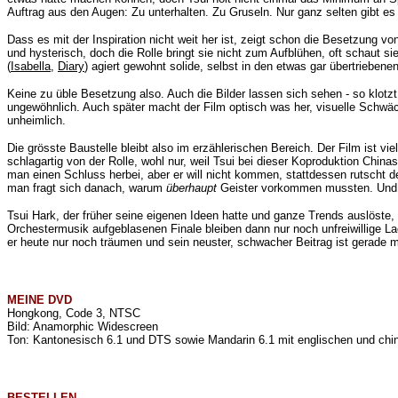
Auftrag aus den Augen: Zu unterhalten. Zu Gruseln. Nur ganz selten gibt es
Dass es mit der Inspiration nicht weit her ist, zeigt schon die Besetzung vo
und hysterisch, doch die Rolle bringt sie nicht zum Aufblühen, oft schaut s
(
Isabella
,
Diary
) agiert gewohnt solide, selbst in den etwas gar übertrieben
Keine zu üble Besetzung also. Auch die Bilder lassen sich sehen - so klotzt
ungewöhnlich. Auch später macht der Film optisch was her, visuelle Schwäc
unheimlich.
Die grösste Baustelle bleibt also im erzählerischen Bereich. Der Film ist v
schlagartig von der Rolle, wohl nur, weil Tsui bei dieser Koproduktion Chi
man einen Schluss herbei, aber er will nicht kommen, stattdessen rutscht de
man fragt sich danach, warum
überhaupt
Geister vorkommen mussten. Und die
Tsui Hark, der früher seine eigenen Ideen hatte und ganze Trends auslöste, 
Orchestermusik aufgeblasenen Finale bleiben dann nur noch unfreiwillige La
er heute nur noch träumen und sein neuster, schwacher Beitrag ist gerade 
MEINE
DVD
Hongkong, Code 3, NTSC
Bild: Anamorphic Widescreen
Ton: Kantonesisch 6.1 und DTS sowie Mandarin 6.1 mit englischen und chin
BESTELLEN