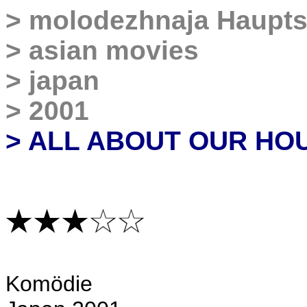
>
molodezhnaja Haupts
>
asian movies
>
japan
>
2001
> ALL ABOUT OUR HO
Komödie