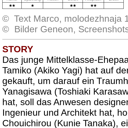
.
.
© Text Marco, molodezhnaja 1
© Bilder Geneon, Screenshot
STORY
Das junge Mittelklasse-Ehepa
Tamiko (
Akiko Yagi
) hat auf d
gekauft, um darauf ein Traumha
Yanagisawa (
Toshiaki Karasa
hat, soll das Anwesen designen
Ingenieur und Architekt hat, h
Chouichirou (
Kunie Tanaka
), 