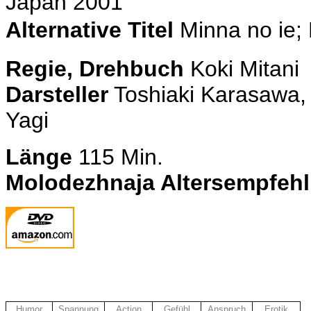
Japan 2001
Alternative Titel
Minna no ie;
Regie, Drehbuch
Koki Mitani
Darsteller
Toshiaki Karasawa, 
Yagi
Länge
115 Min.
Molodezhnaja Altersempfeh
Humor
Spannung
Action
Gefühl
Anspruch
Erotik