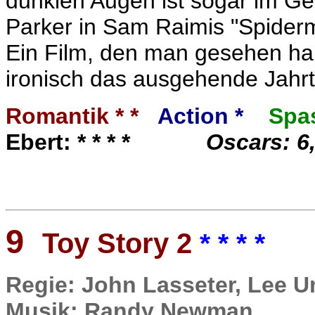
dunklen Augen ist sogar im Ges
Parker in Sam Raimis "Spider
Ein Film, den man gesehen hab
ironisch das ausgehende Jahrt
Romantik * *
Action *
Spa
Ebert: * * * *
Oscars: 6
9
Toy Story 2
* * * *
Regie: John Lasseter, Lee U
Musik: Randy Newman