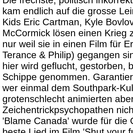
Die frechste, politisch inkorrek
kam endlich auf die grosse Le
Kids Eric Cartman, Kyle Bovlo
McCormick lösen einen Krieg
nur weil sie in einen Film für
Terance & Philip) gegangen sin
hier wird geflucht, gestorben, 
Schippe genommen. Garantiert
wer einmal dem Southpark-Kult 
grotenschlecht animierten ab
Zeichentrickpsychopathen nic
'Blame Canada' wurde für die 
beste Lied im Film 'Shut your fu