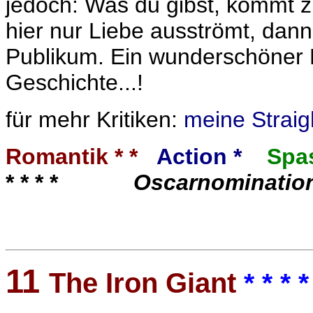
jedoch: Was du gibst, kommt zu
hier nur Liebe ausströmt, dan
Publikum. Ein wunderschöner F
Geschichte...!
für mehr Kritiken:
meine Straig
Romantik * *
Action *
Spa
* * * *
Oscarnomination
11
The Iron Giant
* * * *