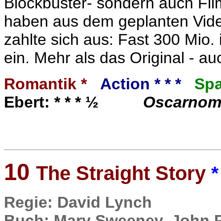
Blockbuster- sondern auch Fil
haben aus dem geplanten Video
zahlte sich aus: Fast 300 Mio. 
ein. Mehr als das Original - auc
Romantik *
Action * * *
Spa
Ebert: * * * ½
Oscarnomi
10
The Straight Story
*
Regie: David Lynch
Buch: Mary Sweeney, John 