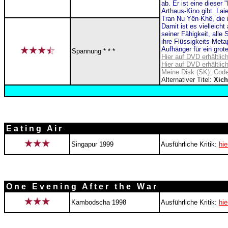
ab. Er ist eine dieser
Arthaus-Kino gibt. Lai
Tran Nu Yên-Khê
, die
Damit ist es vielleich
seiner Fähigkeit, alle 
ihre Flüssigkeits-Metap
Aufhänger für ein grot
Spannung * * *
Hier auf DVD erhältlic
Hier auf DVD erhältlic
Meine Disk (SK): Code
Alternativer Titel:
Xich
E a t i n g A i r
Singapur 1999
Ausführliche Kritik:
hie
O n e E v e n i n g A f t e r t h e W a r
Kambodscha 1998
Ausführliche Kritik:
hie