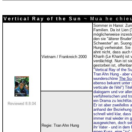
V e r t i c a l R a y o f t h e S u n
~ M u a h e c h i e u
Sommer in Hanoi: Zum 
Familien. Da ist Lien (
möglicherweise inzest
den sie "älterer Bruder
Schwester" an. Suon
Hung) verheiratet. Sie
ahnt nicht, dass auch 
Khanh (Le Khanh) ist 
Vietnam / Frankreich 2000
verdächtigt. Nun ist s
gestorben ist, offenba
"Vertical Ray of the S
Tran Ahn Hung - aber 
wunderschöne
The Sc
ebenso bekannt unter 
verticale de l'été") Ti
dialogarm und vor allem
verführerischen und tr
ein Drama zu leichtfüs
Reviewed 8.8.04
Er ist aber zweifellos
anhand der Beziehung 
schnell wird klar, da
immer mal wieder im gl
ausgewichen, doch sel
Regie: Tran Ahn Hung
ihr Vater - und in dem
einen Kuss, eine "zu" 