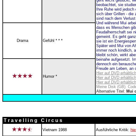
geht leicht gebückt, w
beobachtet, sie studie
Ihre Ruhe wird jedoch 
sich über Grillen - d
sind nach dem Verlust
Und während Mui arbeite
dass es Menschen gibt
Feudalherrschaft sei n
gemeint. Es geht ganz 
Drama
Gefühl * * *
sie ist ein Energiespe
Später wird Mui von A
immer noch kindlich, ab
bleibt schön, wirkt ab
beinahe aufgesetzt. Im
dennoch ein berausche
Freude am Leben, an d
Hier auf DVD erhältlic
Humor *
Hier auf DVD erhältlic
Hier auf DVD erhältlic
Meine Disk (GB): Code
Alternative Titel:
Mui d
T r a v e l l i n g C i r c u s
Vietnam 1988
Ausführliche Kritik:
hie