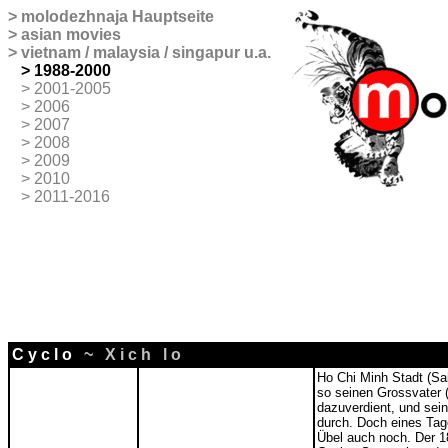
>
molodezhnaja
Hauptseite
>
asian movies
>
vietnam / malaysia / singapur u.a.
>
>
1988-2000
>
>
2001-2005
>
>
2006
>
>
2007
>
>
2008
>
>
2009
>
>
2010
>
>
2011-2016
C y c l o
~ X i c h l o
Ho Chi Minh Stadt (Sai
so seinen Grossvater 
dazuverdient, und sei
durch. Doch eines Tage
Übel auch noch. Der 18