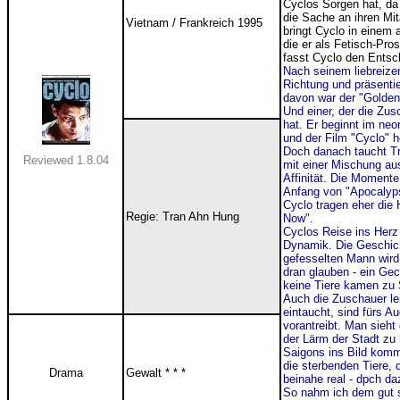
Cyclos Sorgen hat, da
die Sache an ihren Mita
Vietnam / Frankreich 1995
bringt Cyclo in einem 
die er als Fetisch-Pro
fasst Cyclo den Entsch
Nach seinem liebreiz
Richtung und präsentie
davon war der "Goldene
Und einer, der die Zu
hat. Er beginnt im neor
und der Film "Cyclo" he
Doch danach taucht Tr
Reviewed 1.8.04
mit einer Mischung au
Affinität. Die Moment
Anfang von "Apocalyps
Cyclo tragen eher die
Regie: Tran Ahn Hung
Now".
Cyclos Reise ins Herz 
Dynamik. Die Geschicht
gefesselten Mann wird
dran glauben - ein Ge
keine Tiere kamen zu 
Auch die Zuschauer le
eintaucht, sind fürs A
vorantreibt. Man sieht
der Lärm der Stadt zu 
Saigons ins Bild kom
die sterbenden Tiere,
Drama
Gewalt * * *
beinahe real - dpch da
So nahm ich dem gut 