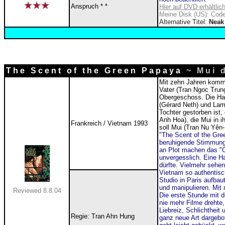
Anspruch * *
Hier auf DVD erhältlic
Meine Disk (US): Code
Alternative Titel:
Neak 
T h e S c e n t o f t h e G r e e n P a p a y a
~
M u i 
Mit zehn Jahren kommt
Vater (Tran Ngoc Trung
Obergeschoss. Die Hau
(Gérard Neth) und Lam (
Tochter gestorben ist, 
Anh Hoa), die Mui in i
Frankreich / Vietnam 1993
soll Mui (
Tran Nu Yên
"The Scent of the Gree
beruhigende Stimmung,
an Plot machen das "O
unvergesslich. Eine Ha
dürfte. Vielmehr sehen
Vietnam so authentisch
Studio in Paris aufbau
und manipulieren. Mit
Reviewed 8.8.04
Die erste Stunde mit d
nie mehr Filme drehte,
Liebreiz, Schlichtheit
Regie: Tran Ahn Hung
ganz neue Art dargebot