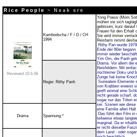
R i c e P e o p l e
~ N e a k s r e
Yong Poeuv (Mom Soth
mühen sie sich tagtäg
gebissen, kurz darauf t
Frauen für den Erhalt 
Kambodscha / F / D / CH
Sie wird immer verrück
1994
Reisfarm nimmt deshal
Rithy Pan wurde 1979
Ende der 80er begann 
immer wieder beschäfti
Yim Om, die Panh getro
Drama. Vor allem die e
Reisfeldern. Mit einfa
nüchterner Doku und 
Reviewed 10.6.06
Zunge hat keine Knoche
Surrealere Elemente s
Regie: Rithy Panh
von Krabben erweist si
greift einmal eine Schl
nicht gerade scharf, d
sogar nur das Töten e
sei: Szenen wie diese 
eine Familie allen Halt
Das führt den Film in 
Drama
Spannung *
teilweise etwas langwei
marginal. Da er inhalt
er nicht dieselbe Fas
dem Land - oder sogar 
noch beachtlich.