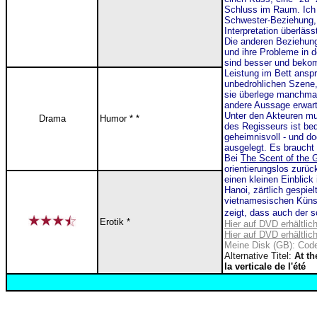
Schluss im Raum. Ich p
Schwester-Beziehung, d
Interpretation überläs
Die anderen Beziehunge
und ihre Probleme in d
sind besser und bekom
Leistung im Bett ansp
unbedrohlichen Szene, 
sie überlege manchmal
andere Aussage erwart
Unter den Akteuren m
Drama
Humor * *
des Regisseurs ist be
geheimnisvoll - und do
ausgelegt. Es braucht s
Bei
The Scent of the 
orientierungslos zurü
einen kleinen Einblick
Hanoi, zärtlich gespi
vietnamesischen Künst
zeigt, dass auch der s
Erotik *
Hier auf DVD erhältlic
Hier auf DVD erhältlic
Meine Disk (GB): Code
Alternative Titel:
At t
la verticale de l'été