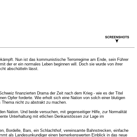
gekämpft. Nun ist das kommunistische Terrorregime am Ende, sein Führer
 mit der er ein normales Leben beginnen will. Doch sie wurde von ihrer
cht abschütteln lässt.
chweiz finanzierten Drama der Zeit nach dem Krieg - wie es der Titel
en Opfer forderte. Wie erholt sich eine Nation von solch einer blutigen
as Thema nicht zu abstrakt zu machen.
nden Nation. Und beide versuchen, mit gegenseitiger Hilfe, zur Normalität
igente Unterhaltung mit etlichen Denkanstössen zur Lage im
en, Bordelle, Bars, ein Schlachthof, vereinsamte Bahnstrecken, einfache
kommt als Landesunkundiger einen bemerkenswerten Einblick in das neue