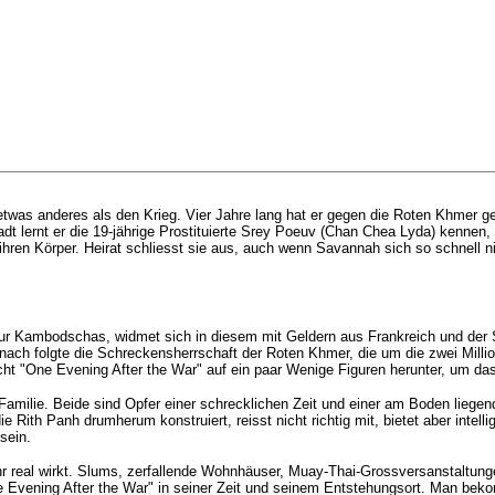
twas anderes als den Krieg. Vier Jahre lang hat er gegen die Roten Khmer 
 lernt er die 19-jährige Prostituierte Srey Poeuv (
Chan Chea Lyda
) kennen,
 ihren Körper. Heirat schliesst sie aus, auch wenn Savannah sich so schnell ni
seur Kambodschas, widmet sich in diesem mit Geldern aus Frankreich und der S
ach folgte die Schreckensherrschaft der Roten Khmer, die um die zwei Million
icht "One Evening After the War" auf ein paar Wenige Figuren herunter, um d
en Familie. Beide sind Opfer einer schrecklichen Zeit und einer am Boden liege
Rith Panh drumherum konstruiert, reisst nicht richtig mit, bietet aber intell
sein.
hr real wirkt. Slums, zerfallende Wohnhäuser, Muay-Thai-Grossversanstaltung
One Evening After the War" in seiner Zeit und seinem Entstehungsort. Man be