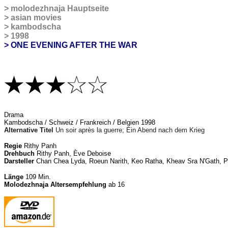
>
molodezhnaja
Hauptseite
>
asian movies
>
kambodscha
>
1998
> ONE EVENING AFTER THE WAR
Drama
Kambodscha / Schweiz / Frankreich / Belgien 1998
Alternative Titel
Un soir après la guerre; Ein Abend nach dem Krieg
Regie
Rithy Panh
Drehbuch
Rithy Panh, Ève Deboise
Darsteller
Chan Chea Lyda, Roeun Narith, Keo Ratha, Kheav Sra N'Gath, 
Länge
109 Min.
Molodezhnaja Altersempfehlung
ab 16