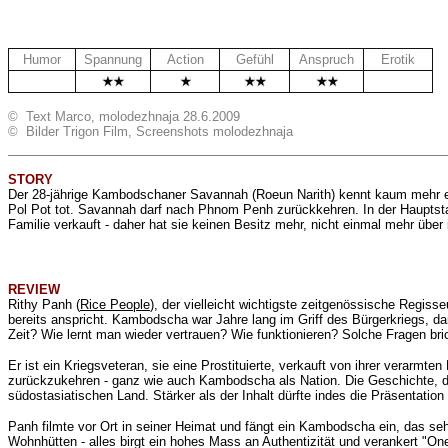
Humor
Spannung
Action
Gefühl
Anspruch
Erotik
.
.
© Text Marco, molodezhnaja 28.6.2009
© Bilder Trigon Film, Screenshots molodezhnaja
STORY
Der 28-jährige Kambodschaner
Savannah (
Roeun Narith
) kennt kaum mehr e
Pol Pot tot. Savannah darf nach Phnom Penh zurückkehren. In der Hauptstadt
Familie verkauft - daher hat sie keinen Besitz mehr, nicht einmal mehr über
REVIEW
Rithy Panh (
Rice People
), der vielleicht wichtigste zeitgenössische Regis
bereits anspricht. Kambodscha war Jahre lang im Griff des Bürgerkriegs, dan
Zeit? Wie lernt man wieder vertrauen? Wie funktionieren? Solche Fragen br
Er ist ein Kriegsveteran, sie eine Prostituierte, verkauft von ihrer verarmt
zurückzukehren - ganz wie auch Kambodscha als Nation. Die Geschichte, die 
südostasiatischen Land. Stärker als der Inhalt dürfte indes die Präsentation 
Panh filmte vor Ort in seiner Heimat und fängt ein Kambodscha ein, das se
Wohnhütten - alles birgt ein hohes Mass an Authentizität und verankert "