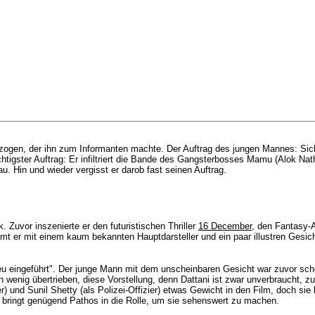
zogen, der ihn zum Informanten machte. Der Auftrag des jungen Mannes: Sich
wichtigster Auftrag: Er infiltriert die Bande des Gangsterbosses Mamu (Alok N
au. Hin und wieder vergisst er darob fast seinen Auftrag.
 Zuvor inszenierte er den futuristischen Thriller
16 December
, den Fantasy-
t er mit einem kaum bekannten Hauptdarsteller und ein paar illustren Gesic
u eingeführt". Der junge Mann mit dem unscheinbaren Gesicht war zuvor sch
n wenig übertrieben, diese Vorstellung, denn Dattani ist zwar unverbraucht, z
r) und Sunil Shetty (als Polizei-Offizier) etwas Gewicht in den Film, doch sie
 bringt
genügend
Pathos in die Rolle, um sie sehenswert zu machen.