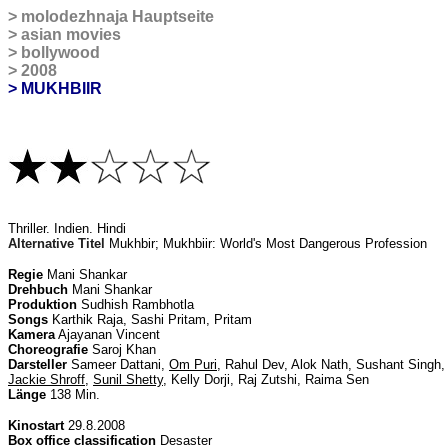
>
molodezhnaja Hauptseite
>
asian movies
>
bollywood
>
2008
> MUKHBIIR
T
hriller. Indien. Hindi
Alternative Titel
Mukhbir; Mukhbiir: World's Most Dangerous Profession
Regie
Mani Shankar
Drehbuch
Mani Shankar
Produktion
Sudhish Rambhotla
Songs
Karthik Raja, Sashi Pritam, Pritam
Kamera
Ajayanan Vincent
Choreografie
Saroj Khan
Darsteller
Sameer Dattani,
Om Puri
, Rahul Dev, Alok Nath, Sushant Singh,
Jackie Shroff
,
Sunil Shetty
, Kelly Dorji, Raj Zutshi, Raima Sen
Länge
138 Min.
Kinostart
29.8.2008
Box office classification
Desaster