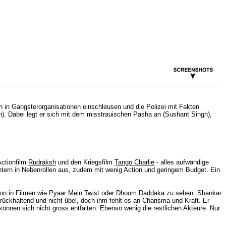
 in Gangsterorganisationen einschleusen und die Polizei mit Fakten
ath). Dabei legt er sich mit dem misstrauischen Pasha an (Sushant Singh),
Actionfilm
Rudraksh
und den Kriegsfilm
Tango Charlie
- alles aufwändige
htern in Nebenrollen aus, zudem mit wenig Action und geringem Budget. Ein
on in Filmen wie
Pyaar Mein Twist
oder
Dhoom Daddaka
zu sehen. Shankar
urückhaltend und nicht übel, doch ihm fehlt es an Charisma und Kraft. Er
 können sich nicht gross entfalten. Ebenso wenig die restlichen Akteure. Nur