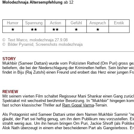
Molodezhnaja Altersempfehlung
ab 12
Humor
Spannung
Action
Gefühl
Anspruch
Erotik
.
© Text Marco, molodezhnaja 27.9.08
© Bilder Pyramid, Screenshots molodezhnaja
STORY
Mukhbiir (Sameer Dattani) wurde vom Polizisten Rathod (Om Puri) gross ge
beliefern, die bei der Niederschlagung der Kriminellen helfen. Sein bisher 
findet in Biju (Raj Zutshi) einen Freund und erobert das Herz einer jungen Fr
REVIEW
Mit seinem vierten Film schaltet Regisseur Mani Shankar einen Gang zurück.
Spektakel mit wechselnd berühmter Besetzung. In "Mukhbiir" hingegen komm
fast schon klassischer Thriller auf
Ram Gopal Varma
-Terrain.
Als Protagonist wird Sameer Dattani unter dem Namen Mukhbiir Sammir "ne
glaubt, der Part sei heftig genug, um ihn dem Publikum neu vorzustellen. Ei
strahlt wenig aus. Um ihn herum bringen Om Puri, Jackie Shroff (als Politike
Alok Nath überzeugt in einem eher bescheidenen Part als Gangsterboss. Er