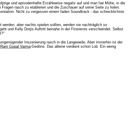
olprige und episodenhafte Erzählweise negativ auf und man hat Mühe, in die
 Fragen rasch zu etablieren und die Zuschauer auf seine Seite zu holen.
äsentation. Nicht zu vergessen einem faden Soundtrack - das schrecklichste
erden, aber nachts spielen sollten, werden sie nachträglich so
t und Kelly Dorjis Auftritt beinahe in der Finsternis verschwindet. Selbst
t?"
 ungenügender Inszenierung rasch in die Langeweile. Aber immerhin ist der
m
Ram Gopal Varma
-Gedöns. Das alleine verdient schon Lob. Ein wenig