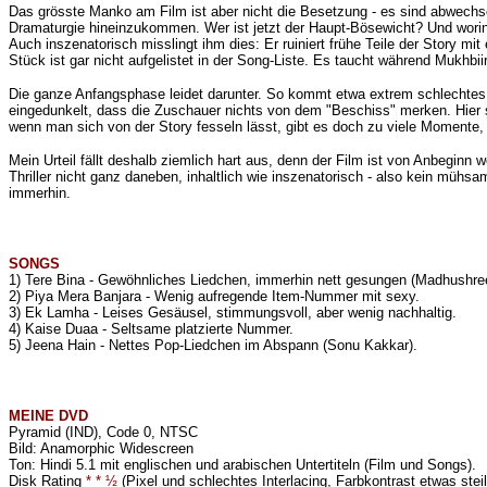
Das grösste Manko am Film ist aber nicht die Besetzung - es sind abwechse
Dramaturgie hineinzukommen. Wer ist jetzt der Haupt-Bösewicht? Und worin 
Auch inszenatorisch misslingt ihm dies: Er ruiniert frühe Teile der Story 
Stück ist gar nicht aufgelistet in der Song-Liste. Es taucht während Mukhbii
Die ganze Anfangsphase leidet darunter. So kommt etwa extrem schlechtes 
eingedunkelt, dass die Zuschauer nichts von dem "Beschiss" merken. Hier si
wenn man sich von der Story fesseln lässt, gibt es doch zu viele Momente
Mein Urteil fällt deshalb ziemlich hart aus, denn der Film ist von Anbegin
Thriller nicht ganz daneben, inhaltlich wie inszenatorisch - also kein müh
immerhin.
SONGS
1) Tere Bina - Gewöhnliches Liedchen, immerhin nett gesungen (
Madhushre
2) Piya Mera Banjara - Wenig aufregende Item-Nummer mit sexy.
3) Ek Lamha - Leises Gesäusel, stimmungsvoll, aber wenig nachhaltig.
4) Kaise Duaa - Seltsame platzierte Nummer.
5) Jeena Hain - Nettes Pop-Liedchen im Abspann (
Sonu Kakkar
).
MEINE
DVD
Pyramid (IND), Code 0, NTSC
Bild: Anamorphic Widescreen
Ton: Hindi 5.1 mit englischen und arabischen Untertiteln (Film und Songs).
Disk Rating
* * ½
(Pixel und schlechtes Interlacing, Farbkontrast etwas ste