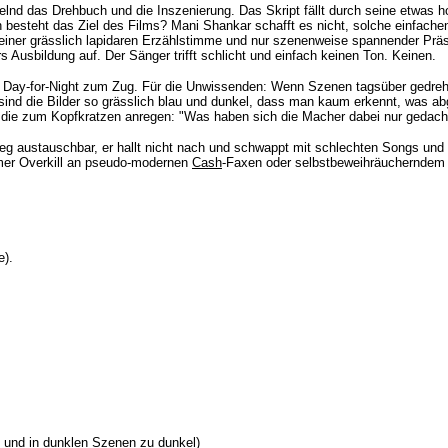
lnd das Drehbuch und die Inszenierung. Das Skript fällt durch seine etwas h
besteht das Ziel des Films? Mani Shankar schafft es nicht, solche einfachen
mit einer grässlich lapidaren Erzählstimme und nur szenenweise spannender Pr
rs Ausbildung auf. Der Sänger trifft schlicht und einfach keinen Ton. Keinen.
Day-for-Night zum Zug. Für die Unwissenden: Wenn Szenen tagsüber gedreht w
nd die Bilder so grässlich blau und dunkel, dass man kaum erkennt, was abgeh
, die zum Kopfkratzen anregen: "Was haben sich die Macher dabei nur gedach
n weg austauschbar, er hallt nicht nach und schwappt mit schlechten Songs und
samer Overkill an pseudo-modernen
Cash
-Faxen oder
selbstbeweihräuchernd
e
e
).
il und in dunklen Szenen zu dunkel)