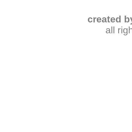
created b
all ri