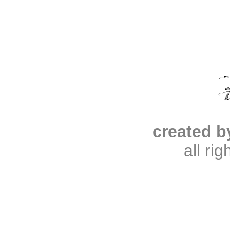
created b
all ri