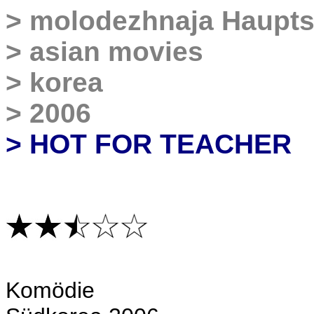
>
molodezhnaja Haupts
>
asian movies
>
korea
>
2006
> HOT FOR TEACHER
K
omödie