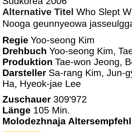
Südkorea 2006
Alternative Titel
Who Slept Wi
Nooga geunnyeowa jasseul
Regie
Yoo-seong Kim
Drehbuch
Yoo-seong Kim,
Ta
Produktion
Tae-won Jeong, 
Darsteller
Sa-rang Kim,
Jun-g
Ha, Hyeok-jae Lee
Zuschauer
309'972
Länge
105 Min.
Molodezhnaja Altersempfeh