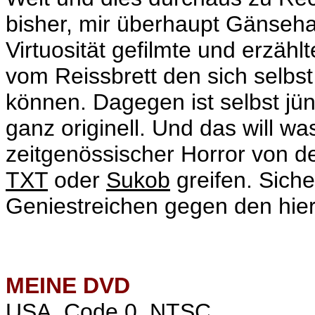
bisher, mir überhaupt Gänseha
Virtuosität gefilmte und erzähl
vom Reissbrett den sich selb
können. Dagegen ist selbst jün
ganz originell. Und das will w
zeitgenössischer Horror von de
TXT
oder
Sukob
greifen. Sich
Geniestreichen gegen den hier
MEINE
DVD
USA, Code 0, NTSC