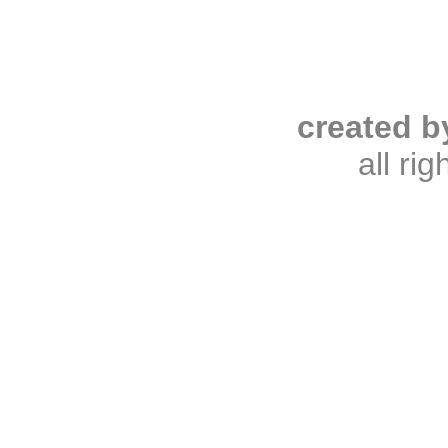
created b
all ri