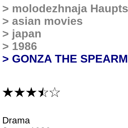
>
molodezhnaja Haupts
>
asian movies
>
japan
>
1986
> GONZA THE SPEAR
D
rama