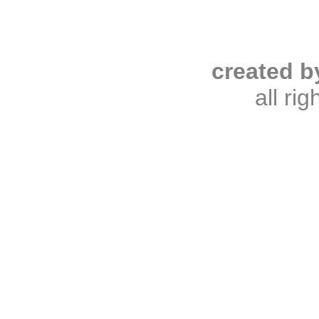
created b
all ri