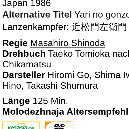
Japan 1986
Alternative Titel
Yari no go
Lanzenkämpfer;
近松門左衛門
Regie
Masahiro Shinoda
Drehbuch
Taeko Tomioka nac
Chikamatsu
Darsteller
Hiromi Go, Shima I
Hino, Takashi Shumura
Länge
125 Min.
Molodezhnaja Altersempfeh