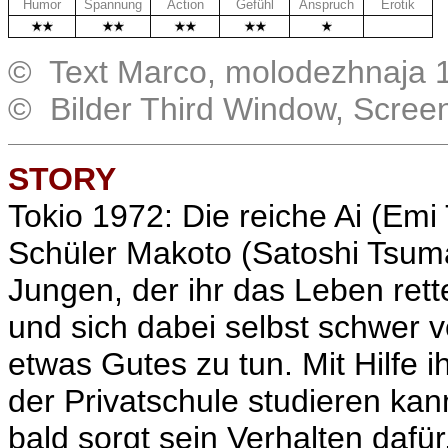
Humor
Spannung
Action
Gefühl
Anspruch
Erotik
.
© Text Marco, molodezhnaja 
© Bilder Third Window, Scree
STORY
Tokio 1972: Die reiche Ai (Emi T
Schüler Makoto (Satoshi Tsuma
Jungen, der ihr das Leben rett
und sich dabei selbst schwer ve
etwas Gutes zu tun. Mit Hilfe ih
der Privatschule studieren kan
bald sorgt sein Verhalten dafü