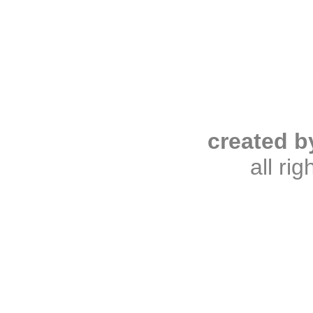
created b
all ri