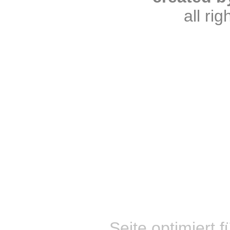
all ri
Seite optimiert f