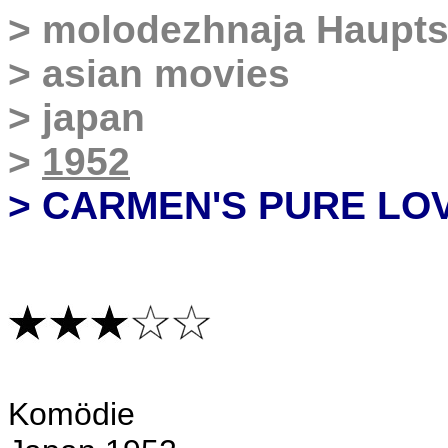
>
molodezhnaja Haupts
>
asian movies
>
japan
>
1952
> CARMEN'S PURE LO
Komödie