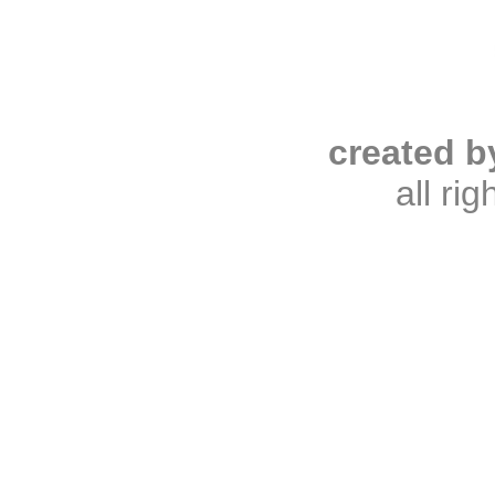
created b
all ri