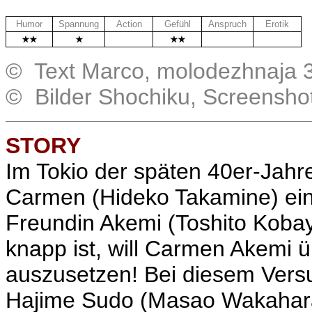
Humor
Spannung
Action
Gefühl
Anspruch
Erotik
.
.
.
© Text Marco, molodezhnaja 3
© Bilder Shochiku, Screensho
STORY
Im Tokio der späten 40er-Jahr
Carmen (Hideko Takamine) ein 
Freundin Akemi (Toshito Koba
knapp ist, will Carmen Akemi 
auszusetzen! Bei diesem Vers
Hajime Sudo (Masao Wakahara) 