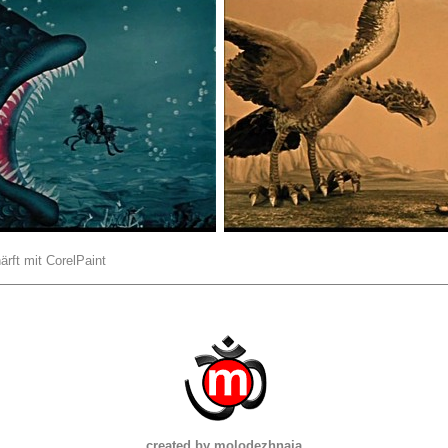
ärft mit CorelPaint
created by molodezhnaja