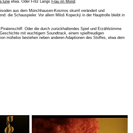
a lune
etwa. Oder Fritz Langs
Frau im Mond
.
e Episoden aus dem Münchhausen-Kosmos skurril verändert und
end: die Schauspieler. Vor allem
Miloš Kopecký in der Hauptrolle bleibt in
 Piratenschiff. Oder die durch zurückhaltendes Spiel und Erzählstimme
e Geschichte mit wuchtigem Soundtrack, einem spielfreudigen
ersion mühelos bestehen neben anderen Adaptionen des Stoffes, etwa dem