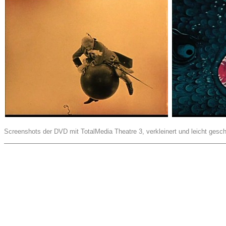
Screenshots der DVD mit TotalMedia Theatre 3, verkleinert und leicht gesch