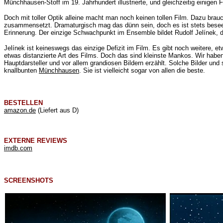
Münchhausen-Stoff im 19. Jahrhundert illustrierte, und gleichzeitig einige
Doch mit toller Optik alleine macht man noch keinen tollen Film. Dazu bra
zusammensetzt. Dramaturgisch mag das dünn sein, doch es ist stets beseelt
Erinnerung. Der einzige Schwachpunkt im Ensemble bildet Rudolf Jelínek, 
Jelínek ist keineswegs das einzige Defizit im Film. Es gibt noch weitere,
etwas distanzierte Art des Films. Doch das sind kleinste Mankos. Wir habe
Hauptdarsteller und vor allem grandiosen Bildern erzählt. Solche Bilder u
knallbunten
Münchhausen
. Sie ist vielleicht sogar von allen die beste.
BESTELLEN
amazon.de
(Liefert aus D)
EXTERNE REVIEWS
imdb.com
SCREENSHOTS