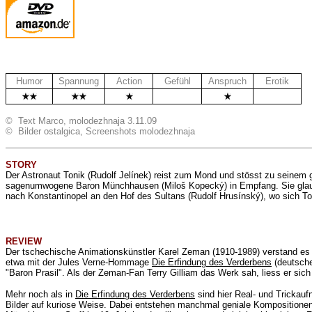
Humor
Spannung
Action
Gefühl
Anspruch
Erotik
.
.
© Text Marco, molodezhnaja 3.11.09
© Bilder ostalgica, Screenshots molodezhnaja
STORY
Der Astronaut Tonik (
Rudolf Jelínek
) reist zum Mond und stösst zu seinem g
sagenumwogene Baron Münchhausen (
Miloš Kopecký
) in Empfang. Sie gl
nach Konstantinopel an den Hof des Sultans (Rudolf Hrusínský), wo sich Ton
REVIEW
Der tschechische
Animationskünstler Karel Zeman (1910-1989) verstand es 
etwa mit der Jules Verne-Hommage
Die Erfindung des Verderbens
(deutsche
"Baron Prasil". Als der Zeman-Fan Terry Gilliam das Werk sah, liess er sich
Mehr noch als in
Die Erfindung des Verderbens
sind hier Real- und Trickau
Bilder auf kuriose Weise. Dabei entstehen manchmal geniale Kompositionen.