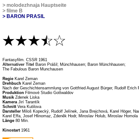
>
molodezhnaja Hauptseite
>
filme B
> BARON PRASIL
F
antasyfilm. CSSR 1961
Alternativer Titel
Baron Prášil; Münchhausen; Baron Münchhausen;
The Fabulous Baron Munchausen
Regie
Karel Zeman
Drehbuch
Karel Zeman
Nach der Geschichtensammlung von Gottfried August Bürger, Rudolf Erich
Produktion
Filmové Studio Gottwaldov
Musik
Zdenek Liska
Kamera
Jirí Tarantík
Schnitt
Vera Kutilova
Darsteller
Miloš Kopecký, Rudolf Jelínek, Jana Brejchová, Karel Höger, N
Karel Effa, Josef Hlinomaz, Zdeněk Hodr, Miroslav Holub, Miroslav Homola
Länge
80 Min.
Kinostart
1961