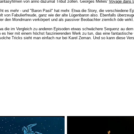
n Fantasyfilmen von anno dazumal Tribut zollen. Georges Méliès'
Voyage dans l
ucht es mehr - und "Baron Pasil" hat mehr. Etwa die Story, die verschieden
 von Fabulierfreude, ganz wie der alte Lügenbaron also. Ebenfalls überzeug
der den Mondmann verkörpert und als passiver Beobachter ziemlich öde wirkt.
 etwa die im Vergleich zu anderen Episoden etwas schwächere Sequenz au dem
n es hier mit einem höchst faszinierenden Werk zu tun, das eine fantastisch
nd solche Tricks sieht man einfach nur bei Karel Zeman. Und so kann diese V