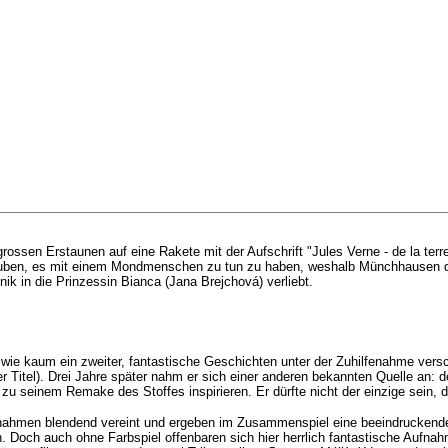
rossen Erstaunen auf eine Rakete mit der Aufschrift "Jules Verne - de la terr
auben, es mit einem Mondmenschen zu tun zu haben, weshalb Münchhausen den 
ik in die Prinzessin Bianca (Jana Brejchová) verliebt.
wie kaum ein zweiter, fantastische Geschichten unter der Zuhilfenahme versc
r Titel). Drei Jahre später nahm er sich einer anderen bekannten Quelle a
 zu seinem Remake des Stoffes inspirieren. Er dürfte nicht der einzige sein, 
fnahmen blendend vereint und ergeben im Zusammenspiel eine beeindruckende
 Doch auch ohne Farbspiel offenbaren sich hier herrlich fantastische Aufnah