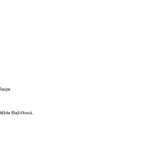
 Raspe
aděžda Blažíčková,