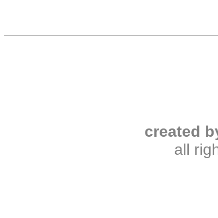
created b
all ri