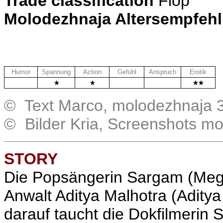
Trade classification
Flop
Molodezhnaja Altersempfeh
Humor
Spannung
Action
Gefühl
Anspruch
Erotik
.
.
.
© Text Marco, molodezhnaja 
© Bilder Kria, Screenshots m
STORY
Die Popsängerin Sargam (Meghn
Anwalt Aditya Malhotra (Aditya
darauf taucht die Dokfilmerin 