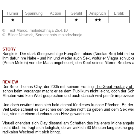
Humor
Spannung
Action
Gefühl
Anspruch
Erotik
.
.
.
© Text Marco, molodezhnaja 26.4.10
© Bilder Network, Screenshots molodezhnaja
STORY
Bangkok: Der stark übergewichtige Europäer Tobias (Nicolas Bro) lebt mit 
ihm dafür ihre Nähe - und hin und wieder auch Sex, wofür er Viagra schluc
(Petch Mekoh) von der Mafia angeheuert, den Kopf seines älteren Bruders a
REVIEW
Der Brite Thomas Clay
, der 2005 mit seinem Erstling
The Great Ecstasy of 
schon beim Vorgänger macht er es dem Publikum nicht leicht, doch der Sch
Minuten wird kein Wort gesprochen und auch danach wird primär improvisie
Und doch erwärmt man sich bald einmal für dieses kuriose Pärchen: Er, der 
Viel Liebe scheint es zwischen den beiden nicht zu geben und dem Sex wei
hat, sind sie einem durchaus ans Herz gewachsen.
Visuell orientiert sich Clay diesmal am Schaffen des Italieners Michelangel
nicht übel. Es fragt sich lediglich, ob wir wirklich 80 Minuten lang solche g
radikalen Wechsel mit sich bringt.