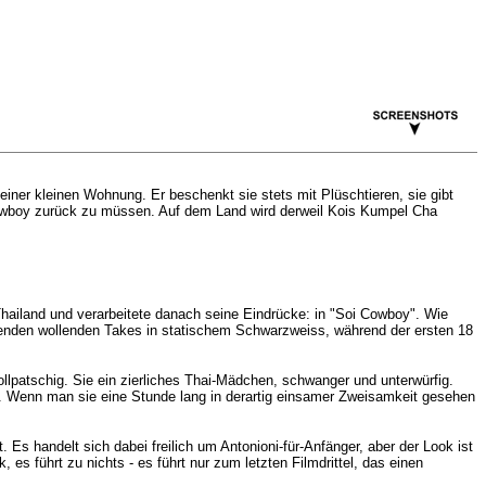
iner kleinen Wohnung. Er beschenkt sie stets mit Plüschtieren, sie gibt
i Cowboy zurück zu müssen. Auf dem Land wird derweil Kois Kumpel Cha
n Thailand und verarbeitete danach seine Eindrücke: in "Soi Cowboy". Wie
 enden wollenden Takes in statischem Schwarzweiss, während der ersten 18
ollpatschig. Sie ein zierliches Thai-Mädchen, schwanger und unterwürfig.
e. Wenn man sie eine Stunde lang in derartig einsamer Zweisamkeit gesehen
 Es handelt sich dabei freilich um Antonioni-für-Anfänger, aber der Look ist
 es führt zu nichts - es führt nur zum letzten Filmdrittel, das einen