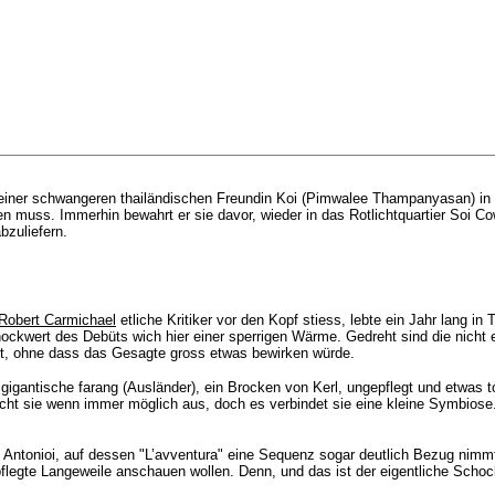
seiner schwangeren thailändischen Freundin Koi (Pimwalee Thampanyasan) in e
ken muss. Immerhin bewahrt er sie davor, wieder in das Rotlichtquartier So
bzuliefern.
Robert Carmichael
etliche Kritiker vor den Kopf stiess, lebte ein Jahr lang i
ockwert des Debüts wich hier einer sperrigen Wärme. Gedreht sind die nicht
rt, ohne dass das Gesagte gross etwas bewirken würde.
gigantische farang (Ausländer), ein Brocken von Kerl, ungepflegt und etwas t
cht sie wenn immer möglich aus, doch es verbindet sie eine kleine Symbios
o Antonioi, auf dessen "L’avventura" eine Sequenz sogar deutlich Bezug nimmt.
epflegte Langeweile anschauen wollen. Denn, und das ist der eigentliche Schock,