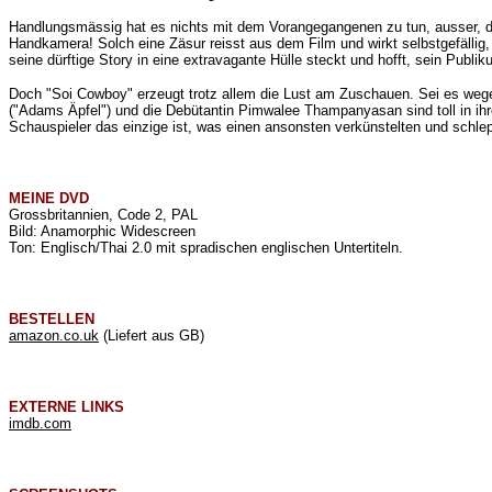
Handlungsmässig hat es nichts mit dem Vorangegangenen zu tun, ausser, d
Handkamera! Solch eine Zäsur reisst aus dem Film und wirkt selbstgefällig
seine dürftige Story in eine extravagante Hülle steckt und hofft, sein Publik
Doch "Soi Cowboy" erzeugt trotz allem die Lust am Zuschauen. Sei es wege
("Adams Äpfel") und die Debütantin Pimwalee Thampanyasan sind toll in i
Schauspieler das einzige ist, was einen ansonsten verkünstelten und schl
MEINE
DVD
Grossbritannien, Code 2, PAL
Bild: Anamorphic Widescreen
Ton: Englisch/Thai 2.0 mit spradischen englischen Untertiteln.
BESTELLEN
amazon.co.uk
(Liefert aus GB)
EXTERNE LINKS
imdb.com