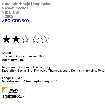
>
molodezhnaja Hauptseite
>
asian movies
>
thailand
>
2008
> SOI COWBOY
Drama
Thailand / Grossbritannien 2008
Alternative Titel
-
Regie und Drehbuch
Thomas Clay
Darsteller
Nicolas Bro, Pimwalee Thampanyasan, Somrak Khamsing, Pet
Länge
112 Min.
Molodezhnaja Altersempfehlung
ab 14