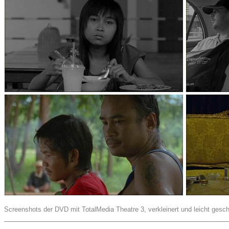
Screenshots der DVD mit TotalMedia Theatre 3, verkleinert und leicht gesch