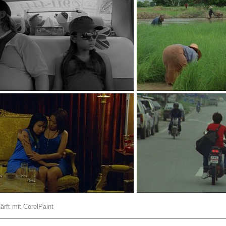
ärft mit CorelPaint