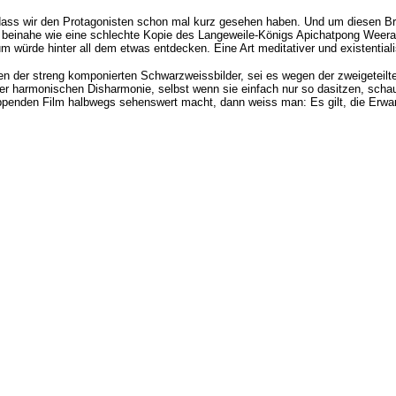
ass wir den Protagonisten schon mal kurz gesehen haben. Und um diesen Bru
, beinahe wie eine schlechte Kopie des Langeweile-Königs
Apichatpong Weera
um würde hinter all dem etwas entdecken. Eine Art meditativer und existentialis
n der streng komponierten Schwarzweissbilder, sei es wegen der zweigeteilt
hrer harmonischen Disharmonie, selbst wenn sie einfach nur so dasitzen, s
eppenden Film halbwegs sehenswert macht, dann weiss man: Es gilt, die Erwa