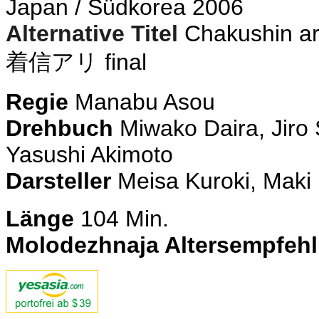
Japan / Südkorea 2006
Alternative Titel
Chakushin ari
着信アリ final
Regie
Manabu Asou
Drehbuch
Miwako Daira, Jir
Yasushi Akimoto
Darsteller
Meisa Kuroki, Maki H
Länge
104 Min.
Molodezhnaja Altersempfeh