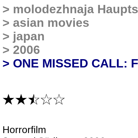
>
molodezhnaja Haupts
>
asian movies
>
japan
>
2006
> ONE MISSED CALL: 
H
orrorfilm