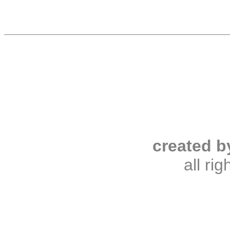
created b
all ri