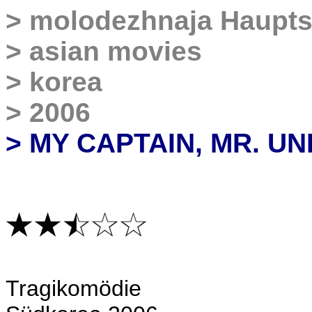
>
molodezhnaja
Haupts
>
asian movies
>
korea
>
2006
> MY CAPTAIN, MR. 
T
ragikomödie