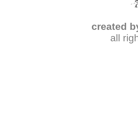
created b
all ri