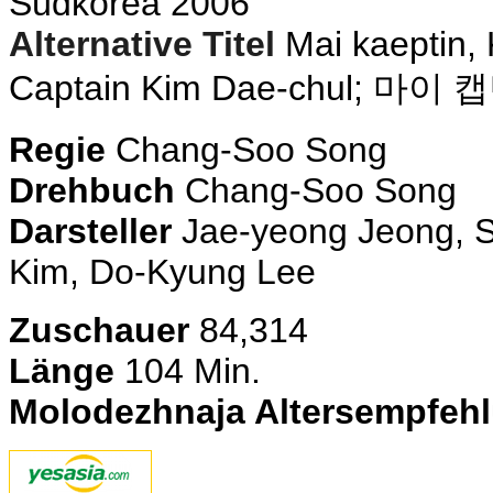
Südkorea 2006
Alternative Titel
Mai kaeptin,
Captain Kim Dae-chul
;
마이 캡
Regie
Chang-Soo Song
Drehbuch
Chang-Soo Song
Darsteller
Jae-yeong Jeong, 
Kim, Do-Kyung Lee
Zuschauer
84,314
Länge
104 Min.
Molodezhnaja Altersempfeh