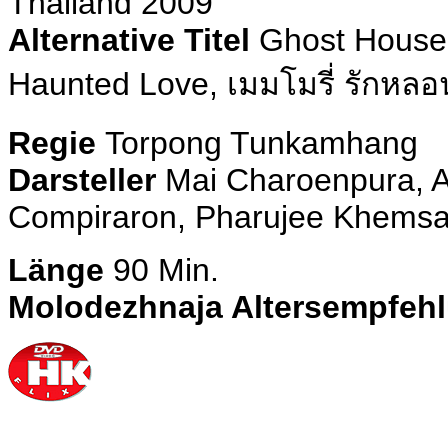
Thailand 2009
Alternative Titel
Ghost House
Haunted Love, เมมโมรี่ รักหลอ
Regie
Torpong Tunkamhang
Darsteller
Mai Charoenpura,
A
Compiraron, Pharujee Khems
Länge
90 Min.
Molodezhnaja Altersempfeh