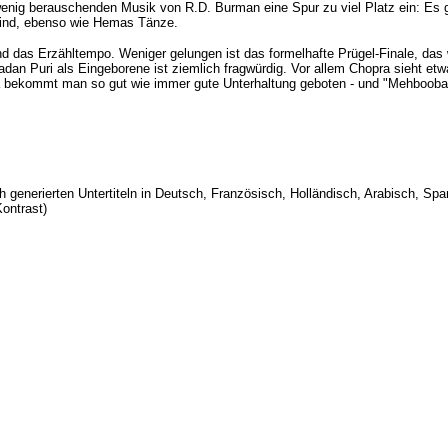
nig berauschenden Musik von R.D. Burman eine Spur zu viel Platz ein: Es gi
ind, ebenso wie Hemas Tänze.
 das Erzähltempo. Weniger gelungen ist das formelhafte Prügel-Finale, das 
an Puri als Eingeborene ist ziemlich fragwürdig. Vor allem Chopra sieht etw
a bekommt man so gut wie immer gute Unterhaltung geboten - und "Mehboob
h generierten Untertiteln in Deutsch, Französisch, Holländisch, Arabisch, Sp
ontrast)