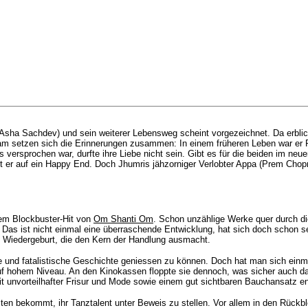
(Asha Sachdev) und sein weiterer Lebensweg scheint vorgezeichnet. Da erbli
gsam setzen sich die Erinnerungen zusammen: In einem früheren Leben war e
ts versprochen war, durfte ihre Liebe nicht sein. Gibt es für die beiden im 
fft er auf ein Happy End. Doch Jhumris jähzorniger Verlobter Appa (Prem Cho
dem Blockbuster-Hit von
Om Shanti Om
. Schon unzählige Werke quer durch d
 Das ist nicht einmal eine überraschende Entwicklung, hat sich doch schon se
ne Wiedergeburt, die den Kern der Handlung ausmacht.
te und fatalistische Geschichte geniessen zu können. Doch hat man sich einma
auf hohem Niveau. An den Kinokassen floppte sie dennoch, was sicher auch da
it
unvorteilhafter
Frisur und Mode sowie einem gut sichtbaren Bauchansatz en
iten bekommt, ihr Tanztalent unter Beweis zu stellen. Vor allem in den Rück