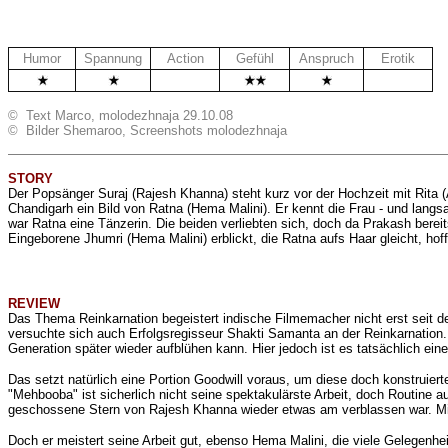
Humor
Spannung
Action
Gefühl
Anspruch
Erotik
.
.
© Text Marco, molodezhnaja 29.10.08
© Bilder Shemaroo, Screenshots molodezhnaja
STORY
Der Popsänger Suraj (Rajesh Khanna) steht kurz vor der Hochzeit mit Rita 
Chandigarh ein Bild von
Ratna (Hema Malini). Er kennt die Frau - und lan
war Ratna eine Tänzerin. Die beiden verliebten sich, doch da Prakash berei
Eingeborene Jhumri (Hema Malini) erblickt, die Ratna aufs Haar gleicht, ho
REVIEW
Das Thema Reinkarnation begeistert indische Filmemacher nicht erst seit 
versuchte sich auch Erfolgsregisseur Shakti Samanta an der Reinkarnation.
Generation später wieder aufblühen kann. Hier jedoch ist es tatsächlich ei
Das setzt natürlich eine Portion Goodwill voraus, um diese doch konstruier
"Mehbooba" ist sicherlich nicht seine spektakulärste Arbeit, doch Routine 
geschossene Stern von Rajesh Khanna wieder etwas am verblassen war. M
Doch er meistert seine Arbeit gut, ebenso Hema Malini, die viele Gelegenhe