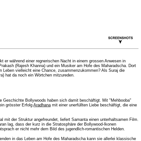
ckt er während einer regnerischen Nacht in einem grossen Anwesen in
r Prakash (Rajesh Khanna) und ein Musiker am Hofe des Maharadscha. Dort
neuen Leben vielleicht eine Chance, zusammenzukommen? Als Suraj die
pra) hat da noch ein Wörtchen mitzureden.
ie Geschichte Bollywoods haben sich damit beschäftigt. Mit "Mehbooba"
in grösster Erfolg
Aradhana
mit einer unerfüllten Liebe beschäftigt, die eine
l mit der Struktur angefreundet, liefert Samanta einen unterhaltsamen Film.
ran lag, dass der kurz in die
Stratosphäre
der Bollywood-Ikonen
tsprach er nicht mehr dem Bild des jugendlich-romantischen Helden.
blenden in das Leben am Hofe des Maharadscha kann sie allerlei klassische