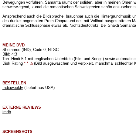
Bewegungen vorführen. Samanta räumt der soliden, aber in meinen Ohren we
schwerwiegend, zumal die romantischen Schwelgereien schön anzusehen s
Ansprechend auch die Bildsprache, brauchbar auch die Hintergrundmusik und
des dunkel angemalten Prem Chopra und des mit Vollbart ausgestatteten Mad
dramatische Schlussphase etwas ab. Nichtsdestotrotz: Bei Shakti Samant
MEINE
DVD
Shemaroo (IND), Code 0, NTSC
Bild: 4:3
Ton: Hindi 5.1 mit englischen Untertiteln (Film und Songs) sowie automatisc
Disk Rating
* * ½
(Bild ausgewaschen und verpixelt, manchmal schlechter K
BESTELLEN
Indiaweekly
(Liefert aus USA)
EXTERNE REVIEWS
imdb
SCREENSHOTS