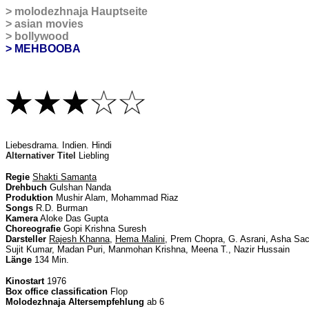
>
molodezhnaja Hauptseite
>
asian movies
>
bollywood
> MEHBOOBA
L
iebesdrama. Indien. Hindi
Alternativer Titel
Liebling
Regie
Shakti Samanta
Drehbuch
Gulshan Nanda
Produktion
Mushir Alam, Mohammad Riaz
Songs
R.D. Burman
Kamera
Aloke Das Gupta
Choreografie
Gopi Krishna Suresh
Darsteller
Rajesh Khanna
,
Hema Malini
, Prem Chopra, G. Asrani, Asha Sa
Sujit Kumar, Madan Puri, Manmohan Krishna, Meena T., Nazir Hussain
Länge
134 Min.
Kinostart
1976
Box office classification
Flop
Molodezhnaja Altersempfehlung
ab 6