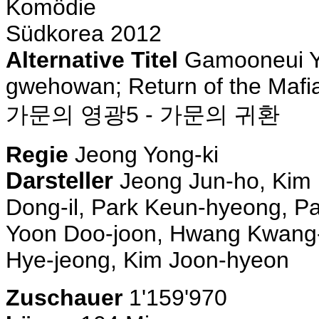
Komödie
Südkorea 2012
Alternative Titel
Gamooneui Y
gwehowan; Return of the Mafi
가문의 영광5 - 가문의 귀환
Regie
Jeong Yong-ki
Darsteller
Jeong Jun-ho, Kim 
Dong-il, Park Keun-hyeong, P
Yoon Doo-joon, Hwang Kwang-
Hye-jeong, Kim Joon-hyeon
Zuschauer
1'159'970