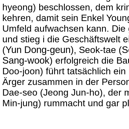
hyeong) beschlossen, dem kri
kehren, damit sein Enkel Youn
Umfeld aufwachsen kann. Die g
und stieg i die Geschäftswelt 
(
Yun Dong-geun)
, Seok-tae (
S
Sang-wook
) erfolgreich die 
Doo-joo
n) führt tatsächlich e
Ärger zusammen in der Perso
Dae-seo (
Jeong Jun-ho), der m
Min-jung) rummacht und gar pla