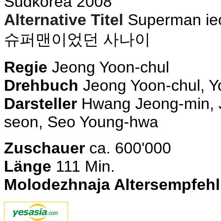
Südkorea 2008
Alternative Titel
Superman ieo
슈퍼맨이었던 사나이
Regie
Jeong Yoon-chul
Drehbuch
Jeong Yoon-chul, Y
Darsteller
Hwang Jeong-min, J
seon, Seo Young-hwa
Zuschauer
ca. 600'000
Länge
111 Min.
Molodezhnaja Altersempfeh