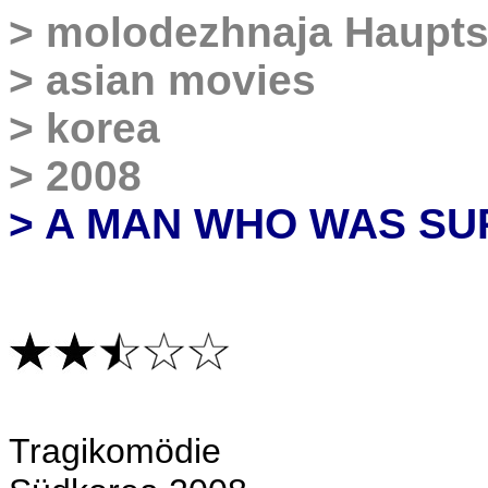
>
molodezhnaja Haupts
>
asian movies
>
korea
>
2008
> A MAN WHO WAS S
Tra
gikomödie