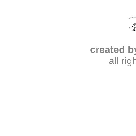
created b
all ri