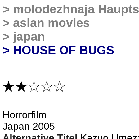
>
molodezhnaja Haupts
>
asian movies
>
japan
> HOUSE OF BUGS
H
orrorfilm
Japan 2005
Alternative Titel
Kazuo Umezz'