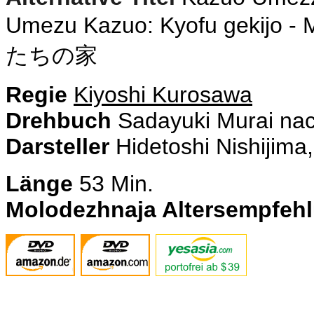
Umezu Kazuo: Kyofu gekijo - M
たちの家
Regie
Kiyoshi Kurosawa
Drehbuch
Sadayuki Murai n
Darsteller
Hidetoshi Nishijima
Länge
53 Min.
Molodezhnaja Altersempfeh