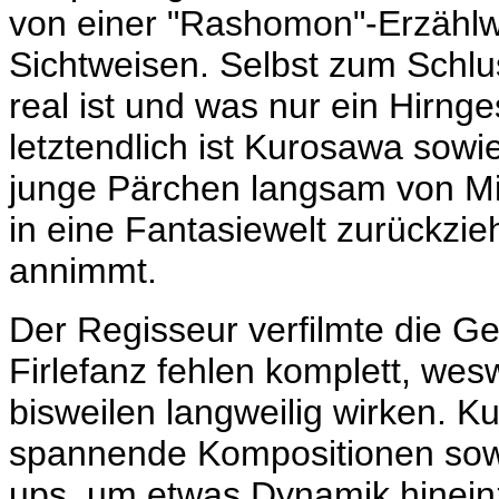
von einer "Rashomon"-Erzählw
Sichtweisen. Selbst zum Schlus
real ist und was nur ein Hirng
letztendlich ist Kurosawa sowi
junge Pärchen langsam von Mi
in eine Fantasiewelt zurückzi
annimmt.
Der Regisseur verfilmte die G
Firlefanz fehlen komplett, wes
bisweilen langweilig wirken. K
spannende Kompositionen sow
ups, um etwas Dynamik hineinz