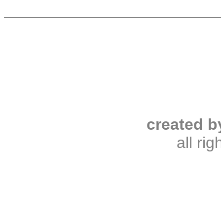
created b
all ri