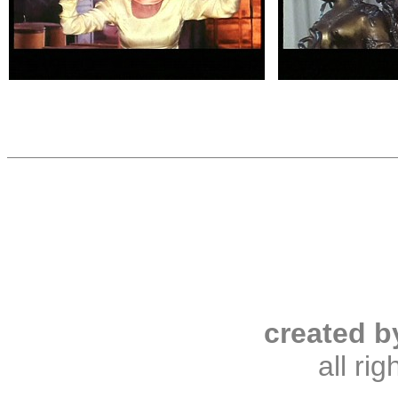
created b
all ri