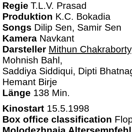
Regie
T.L.V. Prasad
Produktion
K.C. Bokadia
Songs
Dilip Sen, Samir Sen
Kamera
Navkant
Darsteller
Mithun Chakraborty
Mohnish Bahl,
Saddiya Siddiqui, Dipti Bhatn
Hemant Birje
Länge
138 Min.
Kinostart
15.5.1998
Box office classification
Flo
Molodezhnaja Altersempfeh