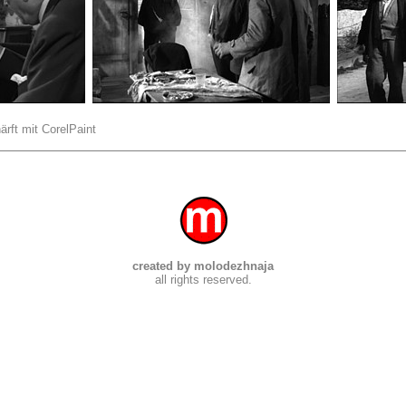
ärft mit CorelPaint
created by molodezhnaja
all rights reserved.