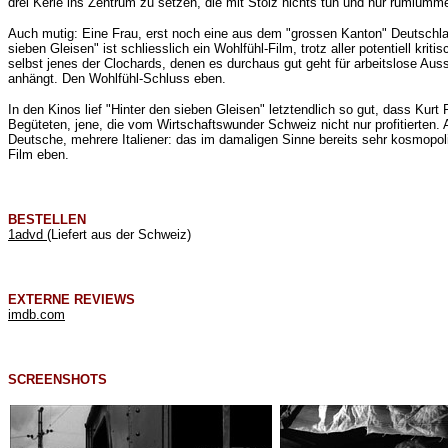
drei Kerle ins Zentrum zu setzen, die mit Stolz nichts tun und nur rumlümmel
Auch mutig: Eine Frau, erst noch eine aus
dem "grossen Kanton" Deutschland,
sieben Gleisen" ist schliesslich ein Wohlfühl-Film, trotz aller potentiell 
selbst jenes der Clochards, denen es durchaus gut geht für arbeitslose Aus
anhängt. Den Wohlfühl-Schluss eben.
In den Kinos lief "Hinter den sieben Gleisen" letztendlich so gut, dass Kurt
Begüteten, jene, die vom Wirtschaftswunder Schweiz nicht nur profitierten. 
Deutsche, mehrere Italiener: das im damaligen Sinne bereits sehr kosmopol
Film eben.
BESTELLEN
1advd
(Liefert aus der Schweiz)
EXTERNE REVIEWS
imdb.com
SCREENSHOTS