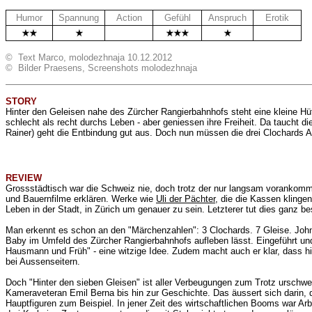
Humor
Spannung
Action
Gefühl
Anspruch
Erotik
.
.
© Text Marco, molodezhnaja 10.12.2012
© Bilder Praesens, Screenshots molodezhnaja
STORY
Hinter den Geleisen nahe des Zürcher Rangierbahnhofs steht eine kleine Hütt
schlecht als recht durchs Leben - aber geniessen ihre Freiheit. Da taucht d
Rainer) geht die Entbindung gut aus. Doch nun müssen die drei Clochards A
REVIEW
Grossstädtisch war die Schweiz nie, doch trotz der nur langsam vorankommen
und Bauernfilme erklären. Werke wie
Uli der Pächter
, die die Kassen klinge
Leben in der Stadt, in Zürich um genauer zu sein. Letzterer tut dies ganz be
Man erkennt es schon an den "Märchenzahlen": 3 Clochards. 7 Gleise. John F
Baby im Umfeld des Zürcher Rangierbahnhofs aufleben lässt. Eingeführt und
Hausmann und Früh" - eine witzige Idee. Zudem macht auch er klar, dass hi
bei Aussenseitern.
Doch "Hinter den sieben Gleisen" ist aller Verbeugungen zum Trotz urschw
Kameraveteran Emil Berna bis hin zur Geschichte. Das äussert sich darin, 
Hauptfiguren zum Beispiel. In jener Zeit des wirtschaftlichen Booms war Ar