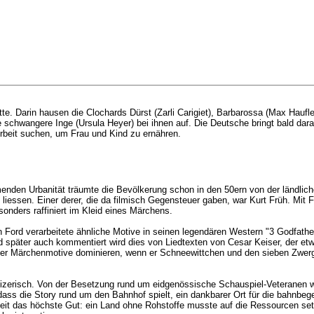
e. Darin hausen die Clochards Dürst (Zarli Carigiet), Barbarossa (Max Haufler
ie schwangere Inge (Ursula Heyer) bei ihnen auf. Die Deutsche bringt bald dar
rbeit suchen, um Frau und Kind zu ernähren.
den Urbanität träumte die Bevölkerung schon in den 50ern von der ländlichen
n liessen. Einer derer, die da filmisch Gegensteuer gaben, war Kurt Früh. Mit 
sonders raffiniert im Kleid eines Märchens.
ord verarbeitete ähnliche Motive in seinen legendären Western "3 Godfathers"
 später auch kommentiert wird dies von Liedtexten von Cesar Keiser, der etwa
er Märchenmotive dominieren, wenn er Schneewittchen und den sieben Zwergen
eizerisch. Von der Besetzung rund um eidgenössische Schauspiel-Veteranen wi
dass die Story rund um den Bahnhof spielt, ein dankbarer Ort für die bahnbeg
beit das höchste Gut: ein Land ohne Rohstoffe musste auf die Ressourcen set