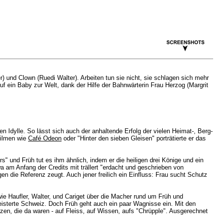
) und Clown (Ruedi Walter). Arbeiten tun sie nicht, sie schlagen sich mehr
auf ein Baby zur Welt, dank der Hilfe der Bahnwärterin Frau Herzog (Margrit
 Idylle. So lässt sich auch der anhaltende Erfolg der vielen Heimat-, Berg-
Filmen wie
Café Odeon
oder "Hinter den sieben Gleisen" porträtierte er das
 und Früh tut es ihm ähnlich, indem er die heiligen drei Könige und ein
 am Anfang der Credits mit trällert "erdacht und geschrieben von
 die Referenz zeugt. Auch jener freilich ein Einfluss: Frau sucht Schutz
e Haufler, Walter, und Cariget über die Macher rund um Früh und
eisterte Schweiz. Doch Früh geht auch ein paar Wagnisse ein. Mit den
zen, die da waren - auf Fleiss, auf Wissen, aufs "Chrüpple". Ausgerechnet