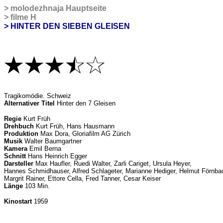
>
molodezhnaja Hauptseite
>
filme H
> HINTER DEN SIEBEN GLEISEN
Tragikomödie
. Schweiz
Alternativer Titel
Hinter den 7 Gleisen
Regie
Kurt Früh
Drehbuch
Kurt Früh, Hans Hausmann
Produktion
Max Dora, Gloriafilm AG Zürich
Musik
Walter Baumgartner
Kamera
Emil Berna
Schnitt
Hans Heinrich Egger
Darsteller
Max Haufler, Ruedi Walter, Zarli Cariget, Ursula Heyer,
Hannes Schmidhauser, Alfred Schlageter, Marianne Hediger, Helmut Förnba
Margrit Rainer, Ettore Cella, Fred Tanner, Cesar Keiser
Länge
103 Min.
Kinostart
1959