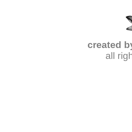
created b
all ri