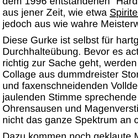
dem 1996 entstandenen "Hard
aus jener Zeit, wie etwa
Spirite
jedoch aus wie wahre Meister
Diese Gurke ist selbst für har
Durchhalteübung. Bevor es ac
richtig zur Sache geht, werden
Collage aus dummdreister St
und faxenschneidenden Volldep
jaulenden Stimme sprechende B
Ohrensausen und Magenversti
nicht das ganze Spektrum an 
Dazu kommen noch geklaute M