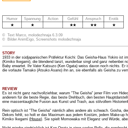
Humor
Spannung
Action
Gefühl
Anspruch
Erotik
.
© Text Marco, molodezhnaja 6.3.09
© Bilder AnimEigo, Screenshots molodezhnaja
STORY
1933 in der südjapanischen Präfektur Koichi: Das Geisha-Haus Yokiro ist i
(Kimiko Ikegami), die blendend tanzt, wunderbar singt und ganz nebenbei no
Baby erwartet. Ihr Vater Katsuzo (Ken Ogata) weiss davon noch nichts. Er 
die vorlaute Tamako (Atsuko Asano) ihn an, sie ebenfalls als Geisha zu verm
REVIEW
Es ist nicht ganz nachvollziehbar, warum "The Geisha" jener Film von Hid
anderem für die beste Regie, das beste Drehbuch, den besten Hauptdarstel
eine
massentaugliche
Fusion aus Kunst und Trash, aus stilvollem Historie
Rein optisch ist "The Geisha" nämlich alles andere als schwach. Gosha, der
Dekors fehlt, so holt er das Maximum aus jedem Kostüm, jedem Make-up herau
Kimiko Ikegami (
House
). Sie spielt Momowaka mit Eleganz und Würde, aber 
Nicht minder eindrücklich ist Ken Ogata in einer coolen Rolle, die regelre