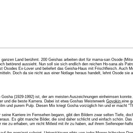
m ganzen Land berühmt. 200 Geishas arbeiten dort für
mama-san Osode (Mitsuk
ch betörend aussieht. Nun soll sie sich endlich den reichen Ho-sana als Pat
ist Osodes Ex-Lover und beliefert das Geisha-Haus mit Frischfleisch. Auch Mo
itteln. Doch da sie nicht aus einer Notlage heraus handelt, lehnt Osode sie a
eo Gosha (1929-1992) ist, der am meisten Auszeichnungen einheimsen konnte
ler und die beste Kamera. Dabei ist etwa Goshas Meisterwerk
Goyokin
eine g
nfilm und purem Pulp. Diesen Mix kriegt Gosha vorzüglich hin und er macht 
 seine Karriere im Fernsehen begann, gibt den Bildern zwar selten Tiefe, doc
s. Es gibt manche Bilder, die sind daher schlicht und einfach schön. Das is
nie zu erhaben, um nicht Mitleid mit ihr zu haben, auf ihrem Seifenoper-haf
cht auf ihn gemünzt scheint. Unterstützung gibts von jeder Menge hübschen Da