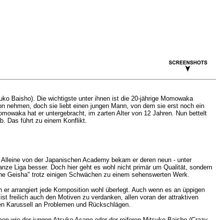
o Baisho). Die wichtigste unter ihnen ist die 20-jährige Momowaka
ron nehmen, doch sie liebt einen jungen Mann, von dem sie erst noch ein
mowaka hat er untergebracht, im zarten Alter von 12 Jahren. Nun bettelt
b. Das führt zu einem Konflikt.
. Alleine von der Japanischen Academy bekam er deren neun - unter
anze Liga besser. Doch hier geht es wohl nicht primär um Qualität, sondern
"The Geisha" trotz einigen Schwächen zu einem sehenswerten Werk.
h er arrangiert jede Komposition wohl überlegt. Auch wenn es an üppigen
t freilich auch den Motiven zu verdanken, allen voran der attraktiven
ten
Karussell
an Problemen und Rückschlägen.
men wie der jungen Atsuko Asano oder der reiferen Mitsuko Baisho (
Crazy