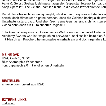
Family
). Selbst Goshas Lieblingsschauspieler, Superstar Tetsuro Tamba, da
Soap Opera ist "The Geisha" nämlich nicht. In die etwas kräftezerrende La
Damit das alles nicht zu wenig hergibt, würzt er die Ereignisse mit der letz
obwohl doch Historiker so gerne betonen, dass die Geishas hochqualifizierte
Unterhaltungstanz dazu. Und eben Sex. Seine Geishas sind sich nicht zu s
Gosha dann doch ein zu talentierter Regisseur.
"The Geisha" mag also nicht sein bestes Werk sein, doch er liefert Unterha
Academy Awards wert ist, wage ich zu bezweifeln, schliesslich holte sich
B
mit Fleisch am Knochen, hemmungslos unterhaltsam und doch irgendwie kun
MEINE
DVD
USA, Code 1, NTSC
Bild: Anamorphic Widescreen
Ton: Japanisch 2.0 mit englischen Untertiteln.
BESTELLEN
amazon.com
(Liefert aus USA)
EXTERNE LINKS
imdb.com