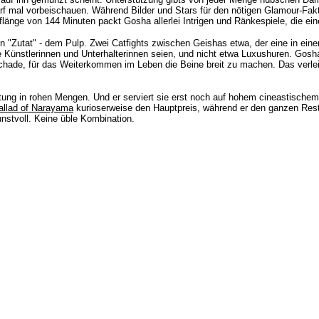
rf mal vorbeischauen. Während Bilder und Stars für den nötigen Glamour-Fakt
uflänge von 144 Minuten packt Gosha allerlei Intrigen und Ränkespiele, die 
ten "Zutat" - dem Pulp. Zwei Catfights zwischen Geishas etwa, der eine in eine
 Künstlerinnen und Unterhalterinnen seien, und nicht etwa Luxushuren. Gosha 
chade, für das Weiterkommen im Leben die Beine breit zu machen. Das verlei
ltung in rohen Mengen. Und er serviert sie erst noch auf hohem
cineastische
allad of Narayama
kurioserweise den Hauptpreis, während er den ganzen Rest 
stvoll. Keine üble Kombination.