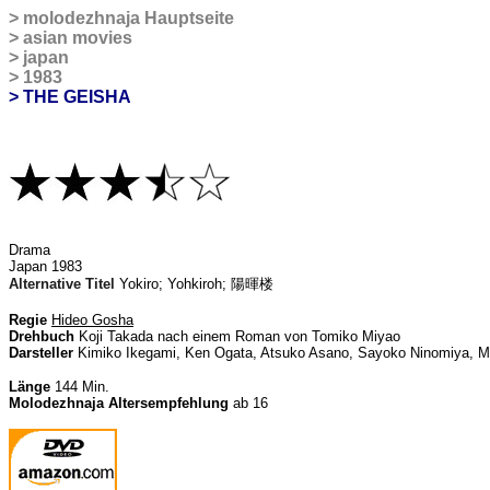
>
molodezhnaja Hauptseite
>
asian movies
>
japan
>
1983
> THE GEISHA
D
rama
Japan 1983
Alternative Titel
Yokiro; Yohkiroh;
陽暉楼
Regie
Hideo Gosha
Drehbuch
Koji Takada nach einem Roman von Tomiko Miyao
Darsteller
Kimiko Ikegami, Ken Ogata, Atsuko Asano, Sayoko Ninomiya, M
Länge
144 Min.
Molodezhnaja Altersempfehlung
ab 16