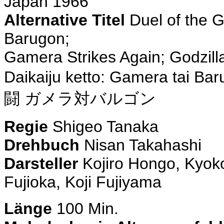
Japan 1966
Alternative Titel
Duel of the 
Barugon;
Gamera Strikes Again; Godzil
Daikaiju ketto: Gamera tai Ba
闘 ガメラ対バルゴン
Regie
Shigeo Tanaka
Drehbuch
Nisan Takahashi
Darsteller
Kojiro Hongo, Kyok
Fujioka, Koji Fujiyama
Länge
100 Min.