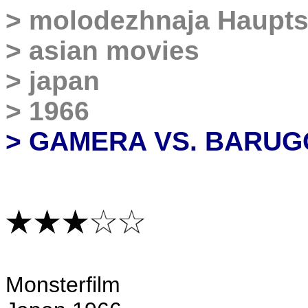
>
molodezhnaja Haupts
>
asian movies
>
japan
>
1966
> GAMERA VS. BARU
Monsterfilm