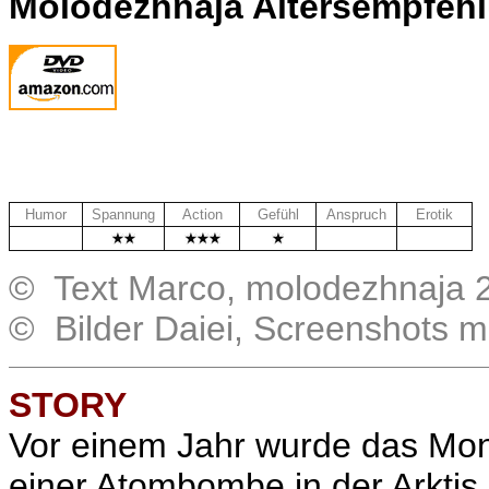
Molodezhnaja Altersempfeh
Humor
Spannung
Action
Gefühl
Anspruch
Erotik
.
.
.
© Text Marco, molodezhnaja 
© Bilder Daiei, Screenshots 
STORY
Vor einem Jahr wurde das Mon
einer Atombombe in der Arkti