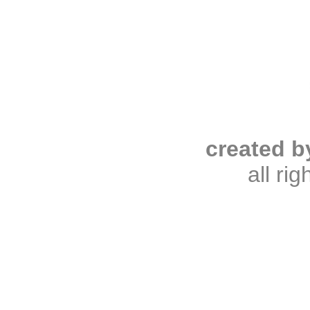
created b
all ri