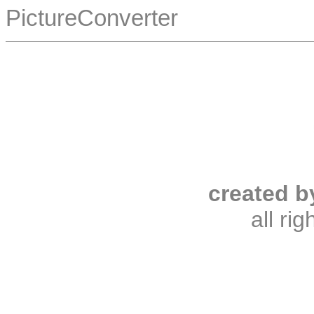
PictureConverter
created b
all ri