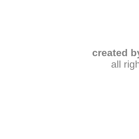
created b
all ri